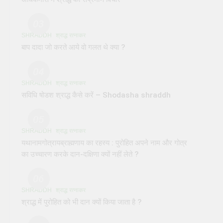
03
SHRADDH
श्राद्ध रत्नाकर
बाप दादा जो करते आये वो गलत थे क्या ?
04
SHRADDH
श्राद्ध रत्नाकर
सविधि षोडश श्राद्ध कैसे करें – Shodasha shraddh
05
SHRADDH
श्राद्ध रत्नाकर
यथानामगोत्रायब्राह्मणाय का रहस्य : पुरोहित अपने नाम और गोत्र
का उच्चारण करके दान-दक्षिणा क्यों नहीं लेते ?
06
SHRADDH
श्राद्ध रत्नाकर
श्राद्ध में पुरोहित को भी दान क्यों किया जाता है ?