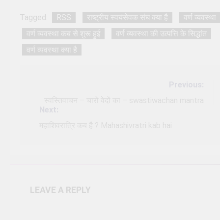
Tagged:
RSS
राष्ट्रीय स्वयंसेवक संघ क्या है
वर्ण व्यवस्था
वर्ण व्यवस्था कब से शुरू हुई
वर्ण व्यवस्था की उत्पत्ति के सिद्धांत
वर्ण व्यवस्था क्या है
Post
Previous:
navigation
स्वस्तिवाचन – चारों वेदों का – swastiwachan mantra
Next:
महाशिवरात्रि कब है ? Mahashivratri kab hai
LEAVE A REPLY