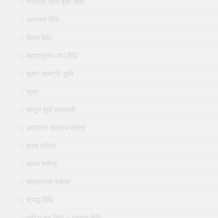
नवरात्र व्रत पूजा विधि
उपनयन विधि
विवाह विधि
महामृत्युंजय जप विधि
पूजन सामग्री सूचि
सूक्त
सम्पूर्ण दुर्गा सप्तशती
अष्टोत्तर शतनाम स्तोत्र
हृदय स्तोत्र
कवच स्तोत्र
सहस्रनाम स्तोत्र
श्राद्ध विधि