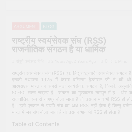
9 Months Ago
9 Months Ago
शिव पूजा के माध्यम से समृद्धि आकर्षि
करें – Attract Prosperity
Through Shiv Puja
1 Year Ago
1 Year Ago
ARGUMENT
BLOG
शिव पूजा चरण-दर-चरण मार्गदर्शिका 
Shiva Puja Rituals: A Step-
राष्ट्रीय स्वयंसेवक संघ (RSS)
by-Step Guide
1 Year Ago
1 Year Ago
दैनिक पूजा के लिए सही देवता का
राजनीतिक संगठन है या धार्मिक
चयन कैसे करें – How to Choos
the Right Deity for Daily
1 Year Ago
1 Year Ago
0
संपूर्ण कर्मकांड विधि
2 Years Ago
2 Years Ago
1 Mins
Puja
घर में दैनिक पूजा में होने वाली सामान्
गलतियाँ – Common mistakes
राष्ट्रीय स्वयंसेवक संघ (RSS) एक हिंदू राष्ट्रवादी स्वयंसेवक संगठन ह
in daily pooja at home
1 Year Ago
1 Year Ago
इसकी स्थापना 1925 में केशव बलिराम हेडगेवार जी ने की थ
रुद्राभिषेक के विभिन्न प्रकार – Th
आरएसएस भारत का सबसे बड़ा स्वयंसेवक संगठन है, जिसके अनुमान
Different Types of
50-60 लाख सदस्य हैं। संगठन का मुख्यालय नागपुर में है। और 
Rudrabhishek
1 Year Ago
1 Year Ago
राजनीतिक रूप से नागपुर बोला जाता है तो उसका भाव भी RSS ही हो
दैनिक पूजा संकल्प: क्या यह आवश्य
है। इसी प्रकार से यद्यपि संघ का अर्थ RSS नहीं होता है किन्तु वर्तम
है? – Is Daily Sankalp Really
Necessary?
भारत में जब संघ बोला जाता है तो उसका भाव भी RSS ही होता है।
1 Year Ago
1 Year Ago
काली पूजा पद्धति: जानिये काली पूजा
Table of Contents
(Kali Puja) की संपूर्ण विधि
2 Years Ago
2 Years Ago