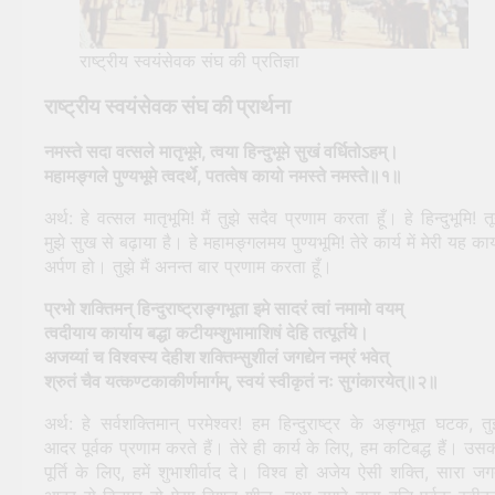
राष्ट्रीय स्वयंसेवक संघ की प्रतिज्ञा
राष्ट्रीय स्वयंसेवक संघ की प्रार्थना
नमस्ते सदा वत्सले मातृभूमे, त्वया हिन्दुभूमे सुखं वर्धितोऽहम्।
महामङ्गले पुण्यभूमे त्वदर्थे, पतत्वेष कायो नमस्ते नमस्ते॥१॥
अर्थ: हे वत्सल मातृभूमि! मैं तुझे सदैव प्रणाम करता हूँ। हे हिन्दुभूमि! तू
मुझे सुख से बढ़ाया है। हे महामङ्गलमय पुण्यभूमि! तेरे कार्य में मेरी यह का
अर्पण हो। तुझे मैं अनन्त बार प्रणाम करता हूँ।
प्रभो शक्तिमन् हिन्दुराष्ट्राङ्गभूता
इमे सादरं त्वां नमामो वयम्
त्वदीयाय कार्याय बद्धा कटीयम्शुभामाशिषं देहि तत्पूर्तये।
अजय्यां च विश्वस्य देहीश शक्तिम्सुशीलं जगद्येन नम्रं भवेत्
श्रुतं चैव यत्कण्टकाकीर्णमार्गम्, स्वयं स्वीकृतं नः सुगंकारयेत्॥२॥
अर्थ: हे सर्वशक्तिमान् परमेश्वर! हम हिन्दुराष्ट्र के अङ्गभूत घटक, तु
आदर पूर्वक प्रणाम करते हैं। तेरे ही कार्य के लिए, हम कटिबद्ध हैं। उस
पूर्ति के लिए, हमें शुभाशीर्वाद दे। विश्व हो अजेय ऐसी शक्ति, सारा जग