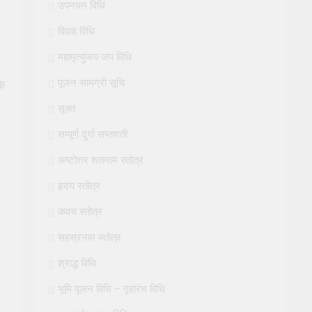
उपनयन विधि
विवाह विधि
महामृत्युंजय जप विधि
पूजन सामग्री सूचि
कि
सूक्त
सम्पूर्ण दुर्गा सप्तशती
अष्टोत्तर शतनाम स्तोत्र
हृदय स्तोत्र
कवच स्तोत्र
सहस्रनाम स्तोत्र
श्राद्ध विधि
भूमि पूजन विधि – गृहारंभ विधि