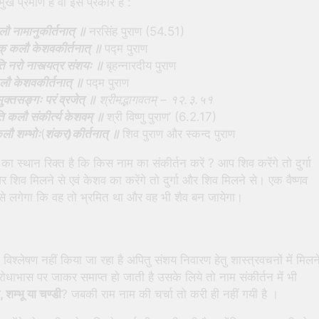
रमुख प्रमाण हैं वो इस प्रकार हैं :
लौ नामानुकीर्तनात् ॥
नरसिंह पुराण (54.51)
क् कलौ केशवकीर्तनात् ॥
पद्म पुराण
ति नरो नास्त्यत्र संशयः ॥
बृहन्नारदीय पुराण
कलौ केशवकीर्तनात् ॥
पद्म पुराण
मुक्तसङ्गः परं व्रजेत् ॥
श्रीमद्भागवतम् – १२.३.५१
ति कलौ संकीर्त्य केशवम् ॥
श्री विष्णु पुराण’ (6.2.17)
कलौ शम्भोः
(
शंकर)कीर्तनात् ॥
शिव पुराण और स्कन्द पुराण
ने का स्थान रिक्त है कि किस नाम का संकीर्तन करें ? आप शिव करेंगे तो दुर्गा
र शिव मिलने से एवं केशव का करेंगे तो दुर्गा और शिव मिलने से। एक वैष्णव
 उसे लगेगा कि वह तो भ्रमित था और वह भी शैव बन जायेगा।
 विश्लेषण नहीं किया जा रहा है अपितु संशय निवारण हेतु शास्त्रवचनों में मिलन
विरोधाभास पर जाकर समाप्त हो जाती है उसके लिये तो नाम संकीर्तन में भी
 शम्भू या चण्डी
? जबकी राम नाम की चर्चा तो करी ही नहीं गयी है ।