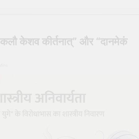
ण मार्गदर्शिका – Shiva Puja Rituals: A Step-by-Step Guide
सही देवता का चयन कैसे करें – How to Choose the Right Deity for Dail
ें होने वाली सामान्य गलतियाँ – Common mistakes in daily pooja at hom
 “कलौ केशव कीर्तनात्” और “दानमेकं
िन्न प्रकार – The Different Types of Rudrabhishek
 क्या यह आवश्यक है? – Is Daily Sankalp Really Necessary?
Mins
िये काली पूजा (Kali Puja) की संपूर्ण विधि
सूर्य देव को अर्घ
o
2 Years Ago
2 Ye