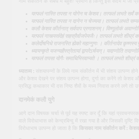
नाम संकीर्तन के संबंध में बहुशः प्रमाण हैं किन्तु इस संदर्भ में जो प्
यत्फलं नास्ति तपसा न योगेन च केशव।
तत्फलं लभते सर्वं क
यत्फलं नास्ति तपसा न दानेन न चेज्यया।
तत्फलं लभते सम्य
कलौ केशव कीर्तनात् सर्वपाप प्रणाशनम्।
विष्णुलोकं अवाप्नो
यत्फलं नास्त्यसंदेहं सहस्रैर्वाजपेयजैः।
तत्फलं लभते शीघ्रं 
कलेर्दोषनिधे राजनस्ति ह्येको महान्गुणः ।
कीर्तनादेव कृष्णस्य 
ध्यायन्कृते यजन्यज्ञैस्त्रेतायां द्वापरेऽर्चयन्।
यदाप्नोति तदाप्नो
यत्फलं तपसा योगैः समाधिभिरवाप्यते ।
तत्फलं लभते शीघ्रं 
ध्यातव्य :
संशयापन्नों के लिये नाम संकीर्तन में भी संशय उत्पन्न हो
और केशव देखने पर संशय उत्पन्न होगा, दुर्गा का करेंगे तो केशव औ
प्रसिद्ध कथाकार भी दस निष्ठ शैवों के मध्य निवास करने लगे तो
दानमेकं कलौ युगे
आगे दान विषयक चर्चा से पूर्व यह स्पष्ट कर दूँ कि यहां प्रवचनपरक
वाले विरोधाभास को केन्द्रबिन्दु में रखा गया है और जिसकी दृष्टि 
विरोधाभाष उत्पन्न हो जाता है कि
किसका नाम संकीर्तन करें : केशव,