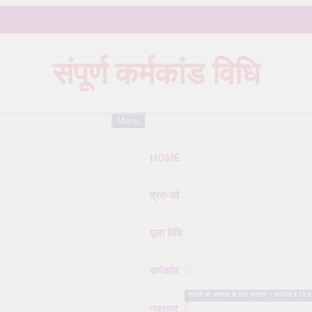
संपूर्ण कर्मकांड विधि
Karmkand – कर्मकांड पूजा पद्धति
Menu
HOME
व्रत-पर्व
पूजा विधि
कर्मकांड
भगवती की उपासना के लिये नवरात्र – NAVRATRA सबसे विशे
नवरात्र