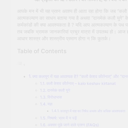
आपके मन में भी यह प्रश्न अवश्य ही आता रहा होगा कि जब “कलौ क
आत्मकल्याण का साधन बताया गया है अथवा “दानमेकं कलौ युगे” के 
कर्मकांडों की क्या आवश्यकता है ? यदि आप आत्मकल्याण के पथ पर अ
तब जबकि भ्रामक जानकारियां प्रचुर मात्रा में उपलब्ध हो। आज ह
आधार शास्त्र और शास्त्रीय प्रमाण होगा न कि कुतर्क।
Table of Contents
क्या कलयुग में यज्ञ आवश्यक है? “कलौ केशव कीर्तनात्” और “दानमे
कलौ केशव कीर्तनात् – kalo keshav kirtanat
दानमेकं कलौ युगे
विरोधाभास
यज्ञ
कलयुग में यज्ञ का निषेध अथवा और अधिक आवश्यकता
निष्कर्ष: भ्रम में न पड़ें
अक्सर पूछे जाने वाले प्रश्न (FAQs)