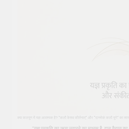
क्या कलयुग में यज्ञ आवश्यक है? "कलौ केशव कीर्तनात्" और "दानमेकं कलौ युगे" का शास्
“यज्ञ प्रकृति का ऋण उतारने का माध्यम है, दान वैराग्य का