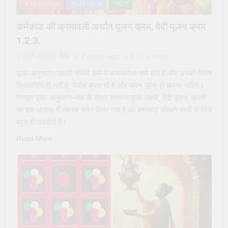
पूजा (Kali Puja) की संपूर्ण विधि
KARMKAND
PUJA VIDHI
YAGY
2 Years Ago
कर्मकांड की क्रमावली अर्थात पूजन क्रम, वेदी पूजन क्रम
सूर्य देव को अर्घ्य देने के नियम और
विधि : 70 सूर्य अर्घ्य मंत्र संस्कृत में
1.2.3.
2 Years Ago
संपूर्ण कर्मकांड विधि
2 years ago
0
1 mins
पूजा-अनुष्ठान-यज्ञादि संबंधी कर्म में अनेकानेक कर्म होते हैं और उनकी विशेष
क्रियाविधि ही नहीं है, विशेष क्रम भी है और क्रम पूर्वक ही करना चाहिये।
विस्तृत पूजा-अनुष्ठान-यज्ञ से लेकर सामान्य पूजा संबंधी, वेदी पूजन, क्रमों
का इस आलेख में व्यापक वर्णन किया गया है जो कर्मकांड सीखने वालों के लिये
बहुत ही उपयोगी है।
Read More