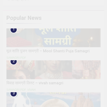
Popular News
1
मूल शांति पूजन सामग्री – Mool Shanti Puja Samagri
SAMAGRI PDF
2
विवाह सामग्री लिस्ट – vivah samagri
SAMAGRI PDF
VIVAH
3