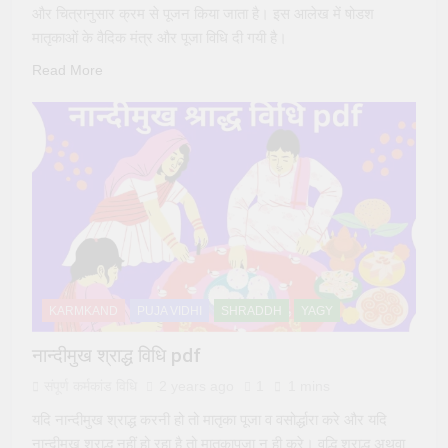
और चित्रानुसार क्रम से पूजन किया जाता है। इस आलेख में षोडश
मातृकाओं के वैदिक मंत्र और पूजा विधि दी गयी है।
Read More
KARMKAND
PUJA VIDHI
SHRADDH
YAGY
नान्दीमुख श्राद्ध विधि pdf
संपूर्ण कर्मकांड विधि
2 years ago
1
1 mins
यदि नान्दीमुख श्राद्ध करनी हो तो मातृका पूजा व वसोर्द्धारा करे और यदि
नान्दीमुख श्राद्ध नहीं हो रहा है तो मातृकापूजा न ही करे। वृद्धि श्राद्ध अथवा