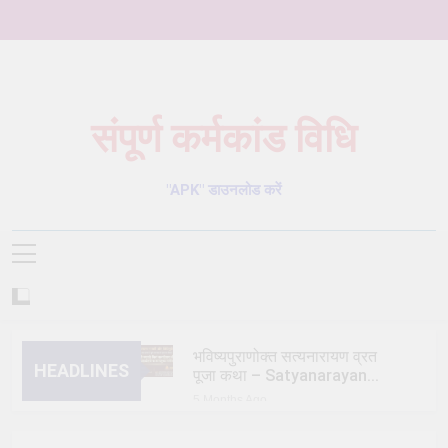
Skip
to
content
संपूर्ण कर्मकांड विधि
Karmkand – कर्मकांड पूजा पद्धति
"APK" डाउनलोड करें
भविष्यपुराणोक्त सत्यनारायण व्रत
HEADLINES
पूजा कथा – Satyanarayan
Vrat Puja Katha
5 Months Ago
त्रिक/त्रीतर (तेतर दोष) शांति
विधि – trik shanti puja