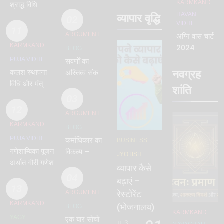
विधि |
KARMKAND
श्राद्ध विधि
vinayak
HAVAN
व्यापार वृद्धि
pdf
02
VIDHI
shanti
11
ARGUMENT
अग्नि वास चार्ट
KARMKAND
2024
BLOG
PUJA VIDHI
सवर्णों का
नवग्रह
कलश स्थापना
अस्तित्व संकट
विधि और मंत्र
में – क्यों ?
शांति
– kalash
03
sthapana
12
ARGUMENT
1st Day
KARMKAND
BLOG
PUJA VIDHI
कर्माधिकार का
BUSINESS
गणेशाम्बिका पूजन
विकल्प –
JYOTISH
अर्थात गौरी गणेश
प्रत्याम्नाय
व्यापार कैसे
पूजन विधि मंत्र |
04
बढ़ाएं –
Ganeshambika
13
ARGUMENT
रेस्टोरेंट
Puja No 1
KARMKAND
(भोजनालय)
BLOG
KARMKAND
YAGY
एक बार सोचो
3