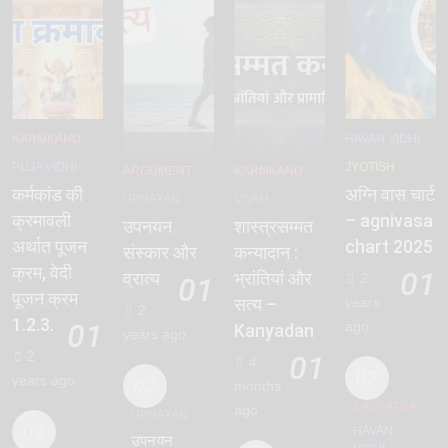
KARMKAND
HAVAN VIDHI
PUJA VIDHI
JYOTISH
ARGUMENT
KARMKAND
कर्मकांड की
अग्नि वास चार्ट
UPNAYAN
VIVAH
क्रमावली
– agnivasa
उपनयन
शास्त्रसम्मत
अर्थात पूजन
chart 2025
संस्कार और
कन्यादान :
क्रम, वेदी
01
व्रात्य
भ्रांतियां और
2
01
पूजन क्रम
years
सत्य –
2
1.2.3.
01
ago
Kanyadan
years ago
2
01
4
02
years ago
02
months
NAVRATRA
ago
UPNAYAN
02
HAVAN
उपनयन