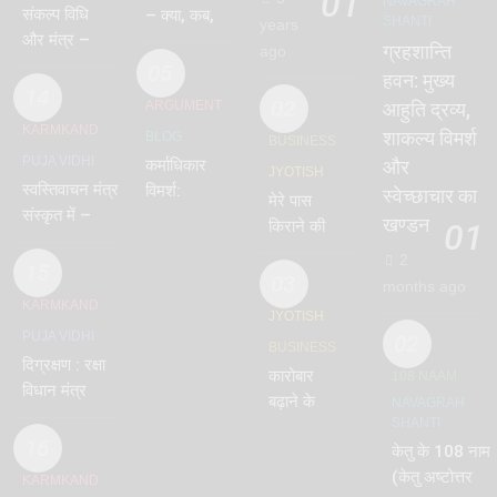
01
NAVAGRAH
संकल्प विधि
– क्या, कब,
SHANTI
years
और मंत्र –
कैसे और क्यों
ग्रहशान्ति
ago
Sankalp
कर रहे हो?
05
हवन: मुख्य
14
02
ARGUMENT
आहुति द्रव्य,
KARMKAND
शाकल्य विमर्श
BLOG
BUSINESS
PUJA VIDHI
कर्माधिकार
और
JYOTISH
स्वस्तिवाचन मंत्र
विमर्श:
स्वेच्छाचार का
मेरे पास
संस्कृत में –
शास्त्रीय
खण्डन
किराने की
01
Swastiwachan
मर्यादा और
दुकान है,
2
No.1
वर्तमान
15
व्यापार वृद्धि
03
months ago
विद्रूपता
के उपाय कौन
KARMKAND
JYOTISH
से हैं
PUJA VIDHI
02
BUSINESS
दिग्रक्षण : रक्षा
कारोबार
108 NAAM
विधान मंत्र या
बढ़ाने के
NAVAGRAH
भूतोत्सारण,
SHANTI
उपाय जो
संक्षिप्त
16
केतु के 108 नाम
सबसे अधिक
नित्यकर्म
(केतु अष्टोत्तर
प्रभावशाली
KARMKAND
सहित, दिग्बंधन