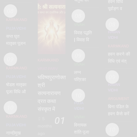
हवन विधि
विवाह –
पूर्वाङ्ग व
08
chaturthi
08
उत्तराङ्ग –
KARMKAND
vidhi
पारस्कर
08
VIVAH
PUJA VIDHI
गृह्यसूत्र के
विवाह पद्धति
HAVAN
सप्त घृत
अनुसार
VIDHI
| विवाह विधि
मातृका पूजन
और मंत्र |
KARMKAND
विधि –
जयमाला
हवन करने की
09
सप्तमातृका | 7
09
KARMKAND
विधि सहित
विधि एवं मंत्र
mothers
VIVAH
–
– संपूर्ण हवन
KARMKAND
VRAT-PARV
shloka
लग्न
वाजसनेयी
विधि मंत्र –
09
भविष्यपुराणोक्त
PUJA VIDHI
पत्रिका कैसे
– vivah
havan
षोडश मातृका
श्री
HAVAN
लिखें |
vidhi
vidhi
VIDHI
पूजा विधि और
सत्यनारायण
प्रारूप |
10
मंत्र | 16
ARGUMENT
lagn
व्रत कथा
PUJA
matrika
10
बिना पंडित के
patrika
संस्कृत में
VIDHI
हवन कैसे करें
KARMKAND
01
VIVAH
5
विनायक
PUJA VIDHI
months
10
शांति पूजा
नान्दीमुख
ago