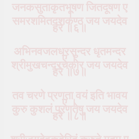
जनकसुताकृतभूषण जितदूषण ए
।
समरशमितदशकण्ठ जय जयदेव
हरे ॥६॥
अभिनवजलधरसुन्दर धृतमन्दर
ए ।
श्रीमुखचन्द्रचकोर जय जयदेव
हरे ॥७॥
तव चरणे प्रणता वयं इति भावय
ए ।
कुरु कुशलं प्रणतेषु जय जयदेव
हरे ॥८॥