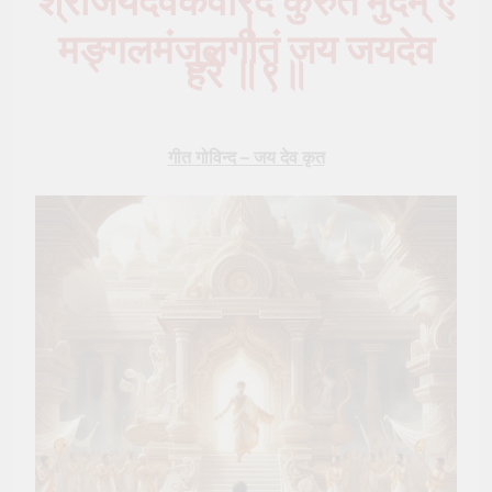
श्रीजयदेवकवेरिदं कुरुते मुदम् ए
।
मङ्गलमंजुलगीतं जय जयदेव
हरे ॥९॥
गीत गोविन्द – जय देव कृत