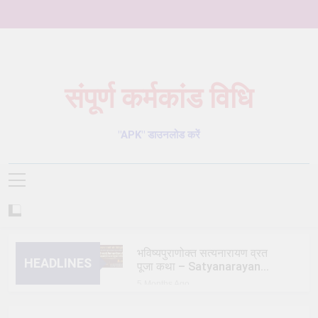
Skip
to
content
संपूर्ण कर्मकांड विधि
Karmkand – कर्मकांड पूजा पद्धति
"APK" डाउनलोड करें
भविष्यपुराणोक्त सत्यनारायण व्रत
HEADLINES
पूजा कथा – Satyanarayan
Vrat Puja Katha
5 Months Ago
त्रिक/त्रीतर (तेतर दोष) शांति
विधि – trik shanti puja