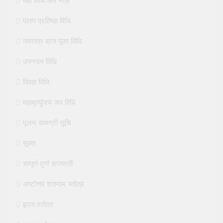
यज्ञ विधि और मंत्र
प्राण प्रतिष्ठा विधि
नवरात्र व्रत पूजा विधि
उपनयन विधि
विवाह विधि
महामृत्युंजय जप विधि
पूजन सामग्री सूचि
सूक्त
सम्पूर्ण दुर्गा सप्तशती
अष्टोत्तर शतनाम स्तोत्र
हृदय स्तोत्र