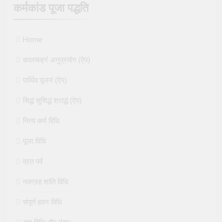
कर्मकांड पूजा पद्धति
Home
कालचक्रं अनुप्रयोग (ऐप)
पार्थिव पूजनं (ऐप)
सिद्धं सुसिद्धं श्राद्धं (ऐप)
नित्य कर्म विधि
पूजा विधि
व्रत पर्व
नवग्रह शांति विधि
संपूर्ण हवन विधि