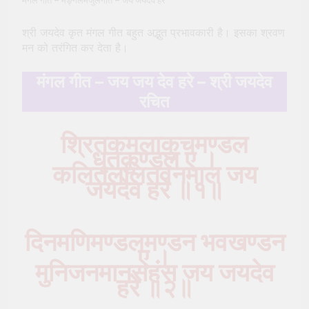
मंगल गीत – मङ्गलमंजुलगीतं – जय जयदेव हरे
पूजा (Kali Puja) की संपूर्ण विधि
2 Years Ago
श्री जयदेव कृत मंगल गीत बहुत अद्भुत प्रभावकारी है। इसका श्रवण
सूर्य देव को अर्घ्य देने के नियम और
मन को तरंगित कर देता है।
विधि : 70 सूर्य अर्घ्य मंत्र संस्कृत में
2 Years Ago
मंगल गीत – जय जय देव हरे – श्री जयदेव
रचित
श्रितकमलाकुचमण्डल
धृतकुण्डल ए ।
कलितललितवनमाल जय
जयदेव हरे ॥१॥
दिनमणिमण्डलमण्डन भवखण्डन
ए ।
मुनिजनमानसहंस जय जयदेव
हरे ॥२॥