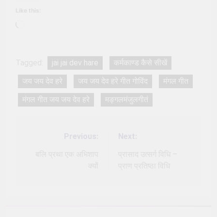
Like this:
Loading…
Tagged:
jai jai dev hare
कर्मकाण्ड कैसे सीखें
जय जय देव हरे
जय जय देव हरे गीत गोविंद
मंगल गीत
मंगल गीत जय जय देव हरे
मङ्गलमंजुलगीतं
Previous:
Next:
Post
navigation
बलि प्रथा एक अभिशाप
प्रासाद उत्सर्ग विधि –
क्यों
प्राण प्रतिष्ठा विधि