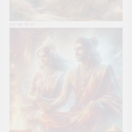
जय जय देव हरे