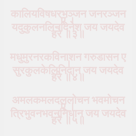
कालियविषधरभञ्जन जनरञ्जन
ए ।
यदुकुलनलिनदिनेश जय जयदेव
हरे ॥३॥
मधुमुरनरकविनाशन गरुडासन ए
।
सुरकुलकेलिनिदान जय जयदेव
हरे ॥४॥
अमलकमलदललोचन भवमोचन
ए ।
त्रिभुवनभवननिधान जय जयदेव
हरे ॥५॥