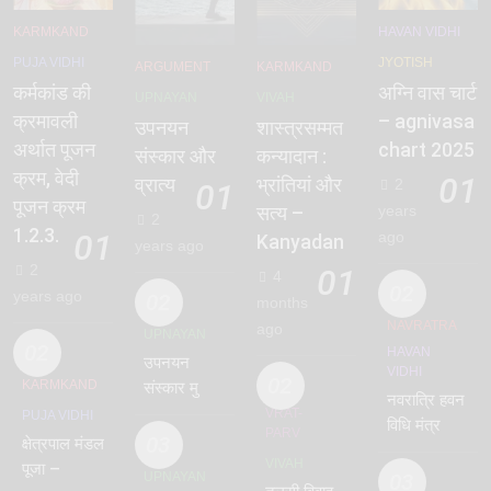
KARMKAND
HAVAN VIDHI
PUJA VIDHI
JYOTISH
ARGUMENT
KARMKAND
कर्मकांड की
अग्नि वास चार्ट
UPNAYAN
VIVAH
क्रमावली
– agnivasa
उपनयन
शास्त्रसम्मत
अर्थात पूजन
chart 2025
संस्कार और
कन्यादान :
क्रम, वेदी
01
व्रात्य
भ्रांतियां और
2
01
पूजन क्रम
years
सत्य –
2
1.2.3.
01
ago
Kanyadan
years ago
2
01
4
02
years ago
02
months
NAVRATRA
ago
UPNAYAN
02
HAVAN
उपनयन
VIDHI
02
KARMKAND
संस्कार मुहूर्त
नवरात्रि हवन
2024
VRAT-
PUJA VIDHI
विधि मंत्र
PARV
03
क्षेत्रपाल मंडल
PDF सहित :
VIVAH
पूजा –
तिथि 9वीं
UPNAYAN
03