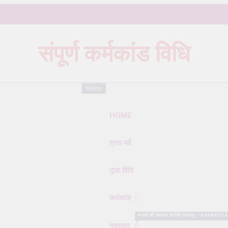
संपूर्ण कर्मकांड विधि
Karmkand – कर्मकांड पूजा पद्धति
Menu
HOME
व्रत-पर्व
पूजा विधि
कर्मकांड
भगवती की उपासना के लिये नवरात्र – NAVRATRA सबसे विशे
नवरात्र