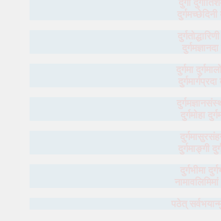
दुर्गा दुर्गार
दुर्गमच्छेदिनी
दुर्गतोद्धारिणी
दुर्गमज्ञान
दुर्गमा दुर्गम
दुर्गमार्गप्रदा
दुर्गमज्ञानसं
दुर्गमोहा दुर
दुर्गमासुरसंह
दुर्गमाङ्गी दुर्
दुर्गभीमा दुर्
नामावलिमिमां 
पठेत् सर्वभयान