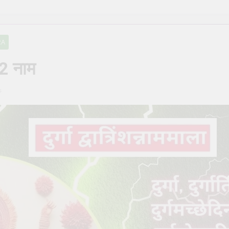
ण मार्गदर्शिका – Shiva Puja Rituals: A Step-by-Step Guide
सही देवता का चयन कैसे करें – How to Choose the Right Deity for Dail
RA
ें होने वाली सामान्य गलतियाँ – Common mistakes in daily pooja at hom
 32 नाम
िन्न प्रकार – The Different Types of Rudrabhishek
s
 क्या यह आवश्यक है? – Is Daily Sankalp Really Necessary?
िये काली पूजा (Kali Puja) की संपूर्ण विधि
सूर्य देव को अर्घ
o
2 Years Ago
2 Ye