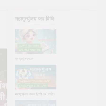
y Puja
महामृत्युंजय जप विधि
e
SUKTA MANTRA
ASHTAK STOTRA
महामृत्युंजयष्टक
्य देने के नियम और विधि : 70 सूर्य अर्घ्य मंत्र संस्कृत में
ars Ago
MAHAMRITYUNJAY JAAP
KAVACHAM STOTRAM
महामृत्युंजय कवच हिन्दी अर्थ सहित