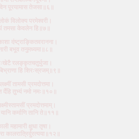
 स्वेन पूरयामास तेजसा॥६॥
लोकं विलोक्य परमेश्‍वरी।
ूपं तमसा केवलेन हि॥७॥
काशा दंष्ट्राङ्कितवरानना।
ारी बभूव तनुमध्यमा॥८॥
ःखेटै
रलङ्कृतचतुर्भुजा।
बिभ्राणा हि शिरःस्रजम्॥९॥
क्ष्मीं तामसी प्रमदोत्तमा।
त
र्देहि तुभ्यं नमो नमः॥१०॥
्ष्मीस्तामसीं प्रमदोत्तमाम्।
 यानि कर्माणि तानि ते॥११॥
ली महामारी क्षुधा तृषा।
वीरा कालरात्रिर्दुरत्यया॥१२॥