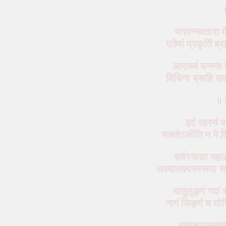
भगवन्नवतारा म
एतेषां प्रकृतिं ब्
आराध्यं यन्मया द
विधिना ब्रूहि स
॥ 
इदं रहस्यं 
भक्तोऽसीति न मे क
सर्वस्याद्या महा
लक्ष्यालक्ष्यस्वरूपा 
मातुलुङ्गं गदां
नागं लिङ्गं च योन
तप्तकाञ्चनवर