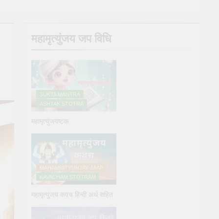
y Puja
महामृत्युंजय जप विधि
e
SUKTA MANTRA
ASHTAK STOTRA
महामृत्युंजयष्टक
्य देने के नियम और विधि : 70 सूर्य अर्घ्य मंत्र संस्कृत में
ars Ago
MAHAMRITYUNJAY JAAP
KAVACHAM STOTRAM
महामृत्युंजय कवच हिन्दी अर्थ सहित