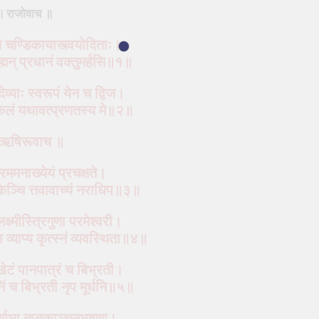
॥ राजोवाच ॥
े चण्डिकायास्त्वयोदिताः।
रह्मन् प्रधानं वक्तुमर्हसि॥१॥
ेव्याः स्वरूपं येन च द्विज।
कलं यथावत्प्रणतस्य मे॥२॥
ऋषिरूवाच ॥
परममनाख्येयं प्रचक्षते।
िञ्चि
त्तवावाच्यं नराधिप॥३॥
लक्ष्मीस्त्रिगुणा परमेश्‍वरी।
सा व्याप्य कृत्स्नं व्यवस्थिता॥४॥
 खेटं पानपात्रं च बिभ्रती।
िं च बिभ्रती नृप मूर्धनि॥५॥
्णाभा तप्तकाञ्चनभूषणा।