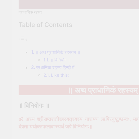
प्राधानिक रहस्य
Table of Contents
॥ अथ प्राधानिकं रहस्यम् ॥
॥ विनियोगः ॥
प्रधानिक रहस्य हिन्दी में
Like this:
॥ अथ प्राधानिकं रहस्यम्
॥ विनियोगः ॥
ॐ अस्य श्रीसप्तशतीरहस्यत्रयस्य नारायण ऋषिरनुष्टुप्छन्दः, महा
देवता यथोक्तफलावाप्त्यर्थं जपे विनियोगः॥