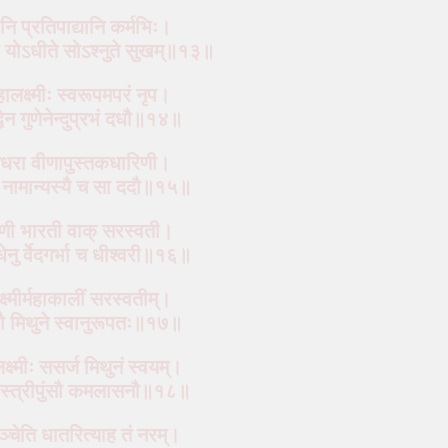
ि प्रतिपाद्यानि कर्मभिः।
्वा योऽधीते सोऽश्‍नुते सुखम्॥१३॥
महालक्ष्मीः स्वरूपमपरं नृप।
ुद्धेन गुणेनेन्दुप्रभं दधौ॥१४॥
शधरा वीणापुस्तकधारिणी।
ी नामान्यस्यै च सा ददौ॥१५॥
वाणी भारती वाक् सरस्वती।
ेनु
र्वेदगर्भा च धीश्‍वरी॥१६॥
्मीर्महाकालीं सरस्वतीम्।
्यौ मिथुने स्वानुरूपतः॥१७॥
लक्ष्मीः ससर्ज मिथुनं स्वयम्।
रौ स्त्रीपुंसौ कमलासनौ॥१८॥
रिञ्चेति धातरित्याह तं नरम्।