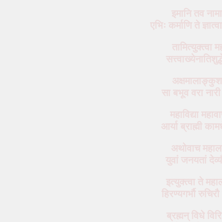
इमानि तव नामान
एभिः कर्माणि ते ज्ञात
तामित्युक्त्वा 
सत्त्‍‌वाख्येनातिश
अक्षमालाङ्कु
सा बभूव वरा नार
महाविद्या महा
आर्या ब्राह्मी कामध
अथोवाच महालक्ष
युवां जनयतां देव
इत्युक्त्वा ते महा
हिरण्यगर्भौ रुचि
ब्रह्मन् विधे वि