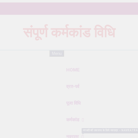
संपूर्ण कर्मकांड विधि
Karmkand – कर्मकांड पूजा पद्धति
Menu
HOME
व्रत-पर्व
पूजा विधि
कर्मकांड
भगवती की उपासना के लिये नवरात्र – NAVRATRA सबसे विशे
नवरात्र