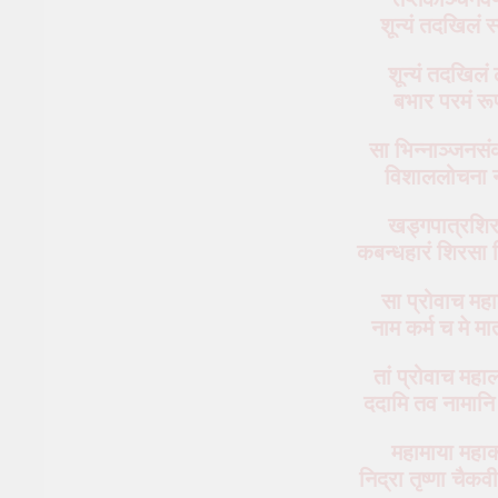
शून्यं तदखिलं
शून्यं तदखिलं 
बभार परमं र
सा भिन्नाञ्जनसं
विशाललोचना न
खड्गपात्रशिर
कबन्धहारं शिरसा 
सा प्रोवाच महाल
नाम कर्म च मे मा
तां प्रोवाच महालक
ददामि तव नामानि
महामाया महाका
निद्रा तृष्णा चैक