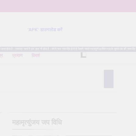
"APK" डाउनलोड करें
है। नवरात्र स्वयं में एक व्रत भी होता है। वर्ष में चार नवरात्रि होती है जिसमें सबसे महत्वपूर्ण आश्विन माह के शुक्ल पक्ष की नवरात्रि
त्र
प्रमाण
विमर्श
महामृत्युंजय जप विधि
 Puja