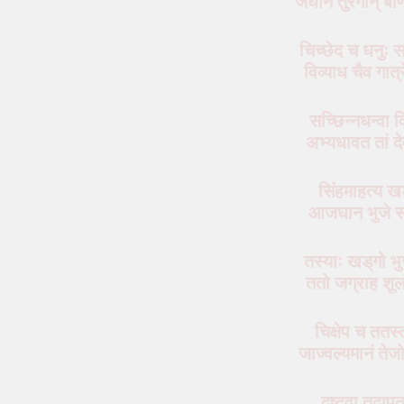
जघान तुरगान् बाणै-
चिच्छेद च धनुः स
विव्याध चैव गात्
सच्छिन्नधन्वा 
अभ्यधावत तां द
सिंहमाहत्य खड्
आजघान भुजे सव
तस्याः खड्‌गो भ
ततो जग्राह श
चिक्षेप च ततस्
जाज्वल्यमानं तेज
दृष्ट्‍वा तदा