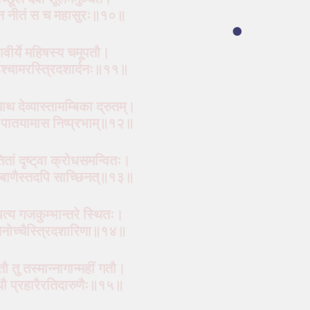
ेन नीतं स च महासुरः॥१०॥
हावीर्ये महिषस्य चमूपतौ।
‍चामरस्त्रिदशार्दनः॥११॥
ाथ देव्यास्तामम्बिका द्रुतम्।
मौ पातयामास निष्प्रभाम्॥१२॥
ितां दृष्ट्‌वा क्रोधसमन्वितः।
लं बाणैस्तदपि साच्छिनत्॥१३॥
पत्य गजकुम्भान्तरे स्थितः।
धे तेनोच्चैस्त्रिदशारिणा॥१४॥
तौ तु तस्मान्नागान्महीं गतौ।
्धौ प्रहारैरतिदारुणैः॥१५॥