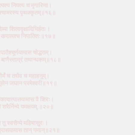
त्पत्य निपत्य च मृगारिणा।
्‍चामरस्य पृथक्कृतम्॥१६॥
ेव्या शिलावृक्षादिभिर्हतः।
‍चैव करालश्‍च निपातितः॥१७॥
ापातैश्‍चूर्णयामास चोद्धतम्।
न बाणैस्ताम्रं तथान्धकम्॥१८॥
वीर्यं च तथैव च महाहनुम्।
रिशूलेन जघान परमेश्वरी॥१९॥
कायात्पातयामास वै शिरः।
भौ शरैर्निन्ये यमक्षयम्
.
॥२०॥
े तु स्वसैन्ये महिषासुरः।
 त्रासयामास तान् गणान्॥२१॥