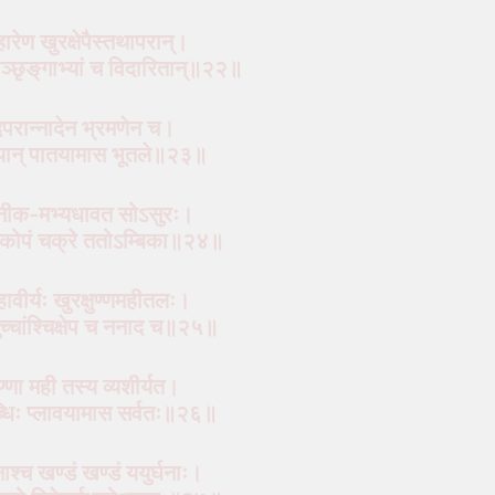
्रहारेण खुरक्षेपैस्तथापरान्।
याञ्छृङ्‌गाभ्यां च विदारितान्॥२२॥
चिदपरान्नादेन भ्रमणेन च।
्यान् पातयामास भूतले॥२३॥
ानीक-मभ्यधावत सोऽसुरः।
्याः कोपं चक्रे ततोऽम्बिका॥२४॥
ावीर्यः खुरक्षुण्णमहीतलः।
तानुच्चांश्चिक्षेप च ननाद च॥२५॥
ुण्णा मही तस्य व्यशीर्यत।
ाब्धिः प्लावयामास सर्वतः॥२६॥
नाश्‍च खण्डं खण्डं ययुर्घनाः।