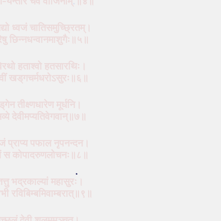
र्यन्तारं चैव वाजिनाम्
.
॥४॥
द्यो ध्वजं चातिसमुच्छ्रितम्।
रेषु छिन्नधन्वानमाशुगैः॥५॥
विरथो हताश्‍वो हतसारथिः।
ेवीं खड्‌गचर्मधरोऽसुरः॥६॥
‌गेन तीक्ष्णधारेण मूर्धनि।
्ये देवीमप्यतिवेगवान्॥७॥
ुजं प्राप्य पफाल नृपनन्दन।
ूलं स कोपादरुणलोचनः॥८॥
तत्तु भद्रकाल्यां महासुरः।
ोभी रविबिम्बमिवाम्बरात्॥९॥
पतच्छूलं देवी शूलममुञ्चत।