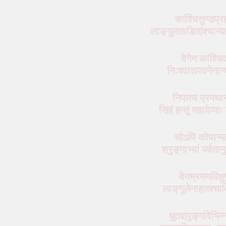
कांश्‍चित्तुण्डप
लाङ्‌गूलताडितांश्‍चान्
वेगेन कांश्‍
निःश्वासपवनेनान
निपात्य प्रमथ
सिंहं हन्तुं महादेव
सोऽपि कोपान्मह
श्रृङ्‌गाभ्यां पर्व
वेगभ्रमणविक्ष
लाङ्‌गूलेनाहतश्‍च
धुतश्रृङ्‌गविभिन्