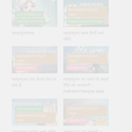
MAHAMRITYUNJAY
SUKTA MANTRA
JAAP
ASHTAK STOTRA
KAVACHAM STOTRAM
महामृत्युंजयष्टक
महामृत्युंजय कवच हिन्दी अर्थ
सहित
MAHAMRITYUNJAY
MAHAMRITYUNJAY
 देने के नियम और विधि : 70 सूर्य अर्घ्य मंत्र संस्कृत में
JAAP
JAAP
ARGUMENT
KARMKAND
महामृत्युंजय जाप कितने दिन का
महामृत्युंजय जप करने की सम्पूर्ण
होता है
विधि और जानकारी –
mahamrityunjay jaap
MAHAMRITYUNJAY
SUKTA MANTRA
JAAP
MAHAMRITYUNJAY
JAAP
KARMKAND
महामृत्युंजय स्तोत्र pdf सहित
महामृत्युंजय जाप सामग्री –