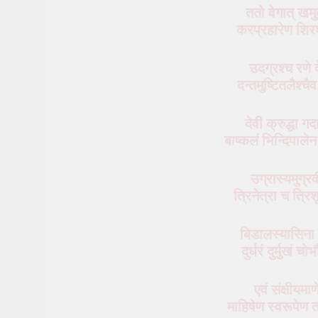
ततो वेगात् खमु
करप्रहारेण शिरश
उदग्रश्‍च रणे द
दन्तमुष्टितलैश्
देवी क्रुद्धा गद
बाष्कलं भिन्दिपाले
उग्रास्यमुग्र
त्रिनेत्रा च त्
बिडालस्यासिना 
दुर्धरं दुर्मुखं चो
एवं संक्षीयमाण
माहिषेण स्वरूपेण