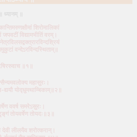
॥ ध्यानम् ॥
कान्तिमरुणक्षौमां शिरोमालिकां
ं जपवटीं विद्यामभीतिं वरम्।
रिनेत्रविलसद्वक्त्रारविन्दश्रियं
्‍नमुकुटां वन्देऽरविन्दस्थिताम्॥
षिररुवाच ॥१॥
त्सैन्यमवलोक्य महासुरः।
ोपा-द्ययौ योद्‍धुमथाम्बिकाम्॥२॥
र्षेण ववर्ष समरेऽसुरः।
्रृङ्‌गं तोयवर्षेण तोयदः॥३॥
तो देवी लीलयैव शरोत्करान्।