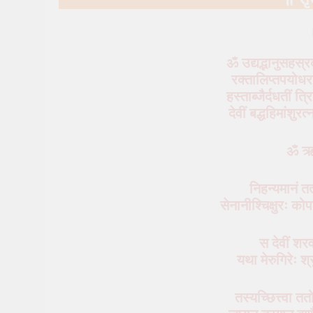
ॐ उद्यद्भानुसहस्र
रक्तालिप्तपयोधरा
हस्ताब्जैर्दधतीं त्
देवीं बद्धहिमांशुरत
ॐ ऋ
निहन्यमानं त
सेनानीश्‍चिक्षुरः क
स देवीं शरव
यथा मेरुगिरेः श
तस्यच्छित्त्वा त