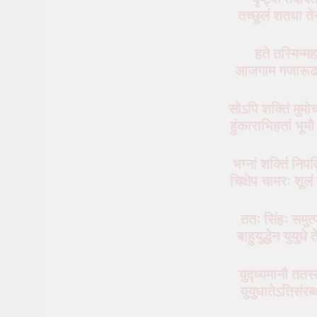
तच्छूलं शतधा त
हते तस्मिन्म
आजगाम गजारूढश्
सोऽपि शक्तिं मुमोच
हुंकाराभिहतां भू
भग्नां शक्तिं निपत
चिक्षेप चामरः शू
ततः सिंहः समुत्
बाहुयुद्धेन युयु
युद्ध्यमानौ ततस्
युयुधातेऽतिसंरब