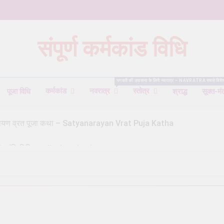
संपूर्ण कर्मकांड विधि
Karmkand – कर्मकांड पूजा पद्धति
भगवती की उपासना के लिये नवरात्र – NAVRATRA सबसे विशेष काल होता 
कर्मकांड
नवरात्र
स्तोत्र
पूजा विधि
श्राद्ध
सूक्त-मं
यनारायण व्रत पूजा कथा – Satyanarayan Vrat Puja Katha
ष) शांति विधि – trik shanti puja
े समृद्धि आकर्षित करें – Attract Prosperity Through Shiv Puja
 मार्गदर्शिका – Shiva Puja Rituals: A Step-by-Step Guide
ी देवता का चयन कैसे करें – How to Choose the Right Deity for Daily