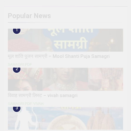
Popular News
1
मूल शांति पूजन सामग्री – Mool Shanti Puja Samagri
SAMAGRI PDF
2
विवाह सामग्री लिस्ट – vivah samagri
SAMAGRI PDF
VIVAH
3