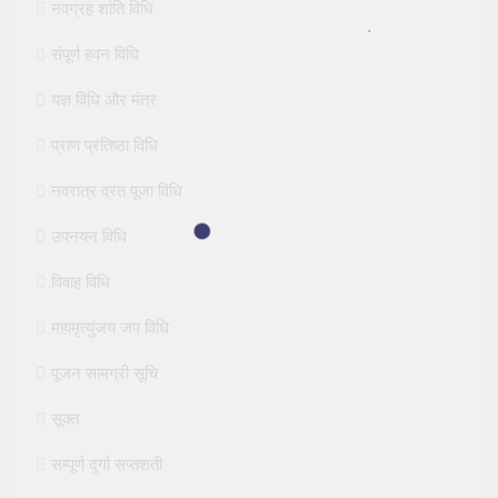
नवग्रह शांति विधि
संपूर्ण हवन विधि
यज्ञ विधि और मंत्र
प्राण प्रतिष्ठा विधि
नवरात्र व्रत पूजा विधि
उपनयन विधि
विवाह विधि
महामृत्युंजय जप विधि
पूजन सामग्री सूचि
सूक्त
सम्पूर्ण दुर्गा सप्तशती