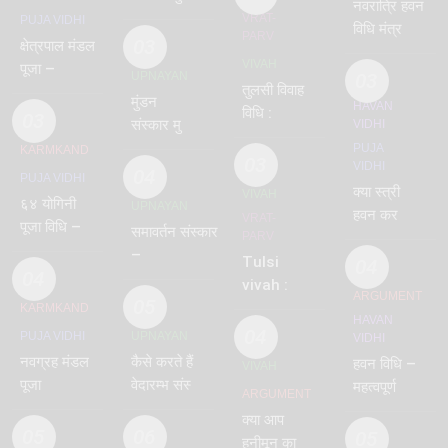
नवरात्रि हवन
2024
VRAT-
PUJA VIDHI
विधि मंत्र
PARV
03
क्षेत्रपाल मंडल
PDF सहित :
VIVAH
पूजा –
तिथि 9वीं
UPNAYAN
03
तुलसी विवाह
क्षेत्रपाल स्तुति
हवन
मुंडन
HAVAN
विधि :
मंत्र
03
संस्कार मुहूर्त
VIDHI
Tulsi
2024 –
PUJA
KARMKAND
vivah
03
VIDHI
mundan
04
PUJA VIDHI
vidhi
क्या स्त्री
muhurat
VIVAH
६४ योगिनी
UPNAYAN
हवन कर
VRAT-
पूजा विधि –
समावर्तन संस्कार
PARV
सकती है ?
64 Yogini
–
हवन करने
Tulsi
04
04
samavartan
की विधि
vivah :
ARGUMENT
sanskar
05
जानिये
KARMKAND
HAVAN
तुलसी विवाह
04
PUJA VIDHI
UPNAYAN
VIDHI
कैसे किया
नवग्रह मंडल
कैसे करते हैं
हवन विधि –
VIVAH
जाता है
पूजा
वेदारम्भ संस्कार
महत्वपूर्ण
ARGUMENT
–
प्रश्नों के उत्तर
क्या आप
vedarambh
05
06
05
हनीमून का