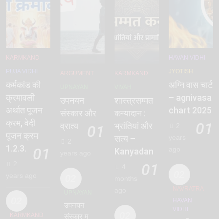
KARMKAND
HAVAN VIDHI
PUJA VIDHI
JYOTISH
ARGUMENT
KARMKAND
कर्मकांड की
अग्नि वास चार्ट
UPNAYAN
VIVAH
क्रमावली
– agnivasa
उपनयन
शास्त्रसम्मत
अर्थात पूजन
chart 2025
संस्कार और
कन्यादान :
क्रम, वेदी
01
व्रात्य
भ्रांतियां और
2
01
पूजन क्रम
years
सत्य –
2
1.2.3.
01
ago
Kanyadan
years ago
2
01
4
02
years ago
02
months
NAVRATRA
ago
UPNAYAN
02
HAVAN
उपनयन
VIDHI
02
KARMKAND
संस्कार मुहूर्त