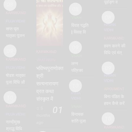
विवाह –
पूर्वाङ्ग व
08
chaturthi
08
उत्तराङ्ग –
KARMKAND
vidhi
पारस्कर
08
VIVAH
PUJA VIDHI
गृह्यसूत्र के
विवाह पद्धति
HAVAN
सप्त घृत
अनुसार
VIDHI
| विवाह विधि
मातृका पूजन
और मंत्र |
KARMKAND
विधि –
जयमाला
हवन करने की
09
सप्तमातृका | 7
09
KARMKAND
विधि सहित
विधि एवं मंत्र
mothers
VIVAH
–
– संपूर्ण हवन
KARMKAND
VRAT-PARV
shloka
लग्न
वाजसनेयी
विधि मंत्र –
09
भविष्यपुराणोक्त
PUJA VIDHI
पत्रिका कैसे
– vivah
havan
षोडश मातृका
श्री
HAVAN
लिखें |
vidhi
vidhi
VIDHI
पूजा विधि और
सत्यनारायण
प्रारूप |
10
मंत्र | 16
ARGUMENT
lagn
व्रत कथा
PUJA
matrika
10
बिना पंडित के
patrika
संस्कृत में
VIDHI
हवन कैसे करें
KARMKAND
01
VIVAH
5
विनायक
PUJA VIDHI
months
10
शांति पूजा
नान्दीमुख
ago
विधि |
KARMKAND
श्राद्ध विधि