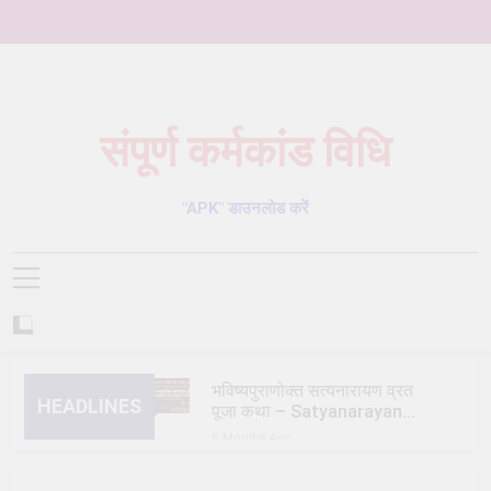
Skip
to
content
संपूर्ण कर्मकांड विधि
Karmkand – कर्मकांड पूजा पद्धति
"APK" डाउनलोड करें
भविष्यपुराणोक्त सत्यनारायण व्रत
HEADLINES
पूजा कथा – Satyanarayan
Vrat Puja Katha
5 Months Ago
त्रिक/त्रीतर (तेतर दोष) शांति
विधि – trik shanti puja