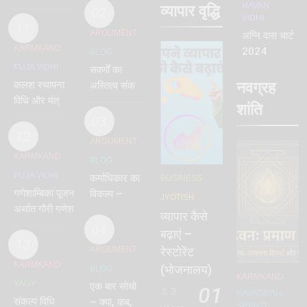
vinayak
HAVAN
व्यापार वृद्धि
pdf
02
VIDHI
shanti
11
ARGUMENT
अग्नि वास चार्ट
KARMKAND
2024
BLOG
PUJA VIDHI
सवर्णों का
नवग्रह
कलश स्थापना
अस्तित्व संकट
विधि और मंत्र
में – क्यों ?
शांति
– kalash
03
sthapana
12
ARGUMENT
1st Day
KARMKAND
BLOG
PUJA VIDHI
कर्माधिकार का
BUSINESS
गणेशाम्बिका पूजन
विकल्प –
JYOTISH
अर्थात गौरी गणेश
प्रत्याम्नाय
व्यापार कैसे
पूजन विधि मंत्र |
04
बढ़ाएं –
Ganeshambika
13
ARGUMENT
रेस्टोरेंट
Puja No 1
KARMKAND
(भोजनालय)
BLOG
KARMKAND
YAGY
एक बार सोचो
01
3
NAVAGRAH
संकल्प विधि
– क्या, कब,
SHANTI