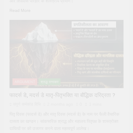
और शिववास परिहार के शास्त्रीय प्रमाण।
Read More
ARGUMENT
श्राद्ध रत्नाकर
फादर्स डे, मदर्स डे मातृ-पितृभक्ति या बौद्धिक दरिद्रता ?
संपूर्ण कर्मकांड विधि
2 months ago
0
1 mins
पितृ दिवस (फादर्स डे) और मातृ दिवस (मदर्स डे) के नाम पर फैली वैचारिक
दासता का खण्डन। सांवत्सरिक श्राद्ध और महालय पितृपक्ष के शास्त्रोक्त
दायित्वों पर को उजागर करने वाला महत्वपूर्ण आलेख।