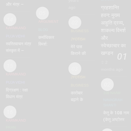
years
और मंत्र –
कैसे और क्यों
ग्रहशान्ति
ago
Sankalp
कर रहे हो?
05
हवन: मुख्य
14
02
ARGUMENT
आहुति द्रव्य,
KARMKAND
शाकल्य विमर्श
BLOG
BUSINESS
PUJA VIDHI
कर्माधिकार
और
JYOTISH
स्वस्तिवाचन मंत्र
विमर्श:
स्वेच्छाचार का
मेरे पास
संस्कृत में –
शास्त्रीय
खण्डन
किराने की
01
Swastiwachan
मर्यादा और
दुकान है,
2
No.1
वर्तमान
15
व्यापार वृद्धि
03
months ago
विद्रूपता
के उपाय कौन
KARMKAND
JYOTISH
से हैं
PUJA VIDHI
02
BUSINESS
दिग्रक्षण : रक्षा
कारोबार
108 NAAM
विधान मंत्र या
बढ़ाने के
NAVAGRAH
भूतोत्सारण,
SHANTI
उपाय जो
संक्षिप्त
16
केतु के 108 नाम
सबसे अधिक
नित्यकर्म
(केतु अष्टोत्तर
प्रभावशाली
KARMKAND
सहित, दिग्बंधन
शतनामावली) –
है
PRAN
विधि