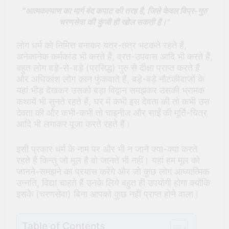
पूजा (Kali Puja) की संपूर्ण विधि
“आत्मकल्याण का मार्ग बंद कपाट की तरह है, जिसे केवल विप्र-गुरु
2 Years Ago
चरणसेवा की कुंजी ही खोल सकती है।”
सूर्य देव को अर्घ्य देने के नियम और
विधि : 70 सूर्य अर्घ्य मंत्र संस्कृत में
लोग धर्म को निमित्त बनाकर यत्र-तत्र भटकते रहते हैं,
2 Years Ago
अनेकानेक कर्मकांड भी करते हैं, व्रत-उपवास आदि भी करते हैं,
बहुत लोग बड़े-से-बड़े (प्रसिद्ध) गुरु से दीक्षा प्राप्त करते हैं
और अधिकांश लोग कान फुंकवाते हैं, बड़े-बड़े नौटंकीबाजों के
यहां भीड़ देखकर उसको बड़ा विद्वान समझकर उसकी भ्रामक
कथायें भी सुनते रहते हैं, घर में कभी इस देवता की तो कभी उस
देवता की और कभी-कभी तो चाइनीज और साईं की मूर्ति-चित्र
आदि भी लगाकर पूजा करते रहते हैं।
इसी प्रकार धर्म के नाम पर और भी न जाने क्या-क्या करते
रहते हैं किन्तु जो मूल है वो जानते भी नहीं। यहां हम मूल को
जानने-समझने का प्रयास करेंगे और जो कुछ लोग आध्यात्मिक
उन्नति, विद्या चाहते हैं उनके लिये बहुत ही उपयोगी होगा क्योंकि
इसके (चरणसेवा) बिना आपको कुछ नहीं प्राप्त होने वाला।
Table of Contents