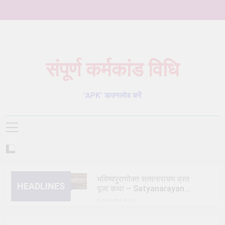
Skip
to
content
संपूर्ण कर्मकांड विधि
Karmkand – कर्मकांड पूजा पद्धति
"APK" डाउनलोड करें
भविष्यपुराणोक्त सत्यनारायण व्रत
HEADLINES
पूजा कथा – Satyanarayan
Vrat Puja Katha
5 Months Ago
त्रिक/त्रीतर (तेतर दोष) शांति
विधि – trik shanti puja