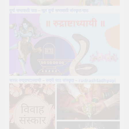
दुर्गा सप्तशती पाठ – मूल दुर्गा सप्तशती संस्कृत पाठ
सरल रुद्राष्टाध्यायी – रुद्री पाठ संस्कृत – rudrashtadhyayi