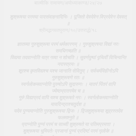
बाल्मीकि रामायण/अयोध्याकाण्ड/२४/२७
शुश्रूषया परमया पादसंवाहनादिभिः । पूजितो देवदेवेन विप्रदेवेन देववत्
॥
श्रीमद्भागवतपुराण/१०/उत्तरार्द्ध/१८
ज्ञातव्या गुरुशुश्रूषा परमं धर्मकारणम् । गुरुशुश्रषया विद्यां नरः
समधिगच्छति ॥
विद्यया तदवाप्नोति यत्र गत्वा न शोचति । सुवर्णपुष्पां पृथिवीं विचिन्वन्ति
नरास्त्रयः ॥
शूरश्च कृतविद्यश्च यश्च जानाति सेवितुम् । सर्वधर्मविहीनोऽपि
गुरुशुश्रूषणे रतः ॥
स्वर्गलोकमवाप्नोति पुरुषोऽपि सुदारुणः । मातरं पिंतरं वापि
ज्येष्ठभ्रातरमेव च ॥
गुरुं विद्याप्रदं वापि यश्च शुश्रूषते नरः । स्वर्गलोकमवाप्नोति
यावदिन्द्राश्चतुर्दश ॥
यदेव पुण्यमाप्नोति गुरुशुश्रूषया द्विजः । द्विजशुश्रूषया शूद्रस्तदेव
फलमश्नुते ॥
प्राप्नोति पुण्यं परमं च साध्वी शुश्रुषते या पतिमप्रमत्ता ।
शुश्रूषया भूमिपतेः प्रजानां पुण्यं प्रदिष्टं परमं नृलोके ॥