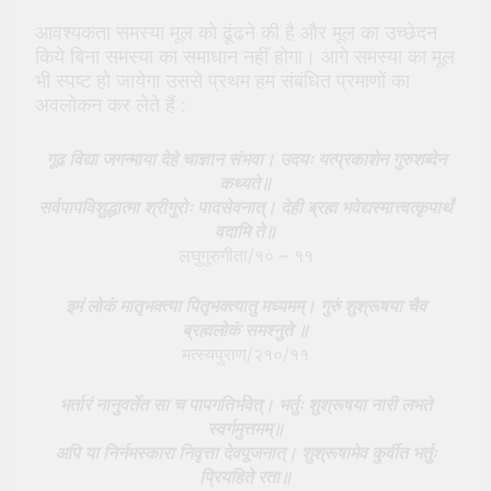
आवश्यकता समस्या मूल को ढूंढने की है और मूल का उच्छेदन
किये बिना समस्या का समाधान नहीं होगा। आगे समस्या का मूल
भी स्पष्ट हो जायेगा उससे प्रथम हम संबंधित प्रमाणों का
अवलोकन कर लेते हैं :
गूढ विद्या जगन्माया देहे चाज्ञान संभवा। उदयः यत्प्रकाशेन गुरुशब्देन
कथ्यते॥
सर्वपापविशुद्धात्मा श्रीगुरोः पादसेवनात्। देही ब्रह्म भवेद्यस्मात्त्वत्कृपार्थं
वदामि ते॥
लघुगुरुगीता/१० – ११
इमं लोकं मातृभक्त्या पितृभक्त्यातु मध्यमम्। गुरुं शुश्रूषया चैव
ब्रह्मलोकं समश्नुते ॥
मत्स्यपुराण/२१०/११
भर्तारं नानुवर्तेत सा च पापगतिर्भवेत्। भर्तुः शुश्रूषया नारी लभते
स्वर्गमुत्तमम्॥
अपि या निर्नमस्कारा निवृत्ता देवपूजनात्। शुश्रूषामेव कुर्वीत भर्तुः
प्रियहिते रता॥