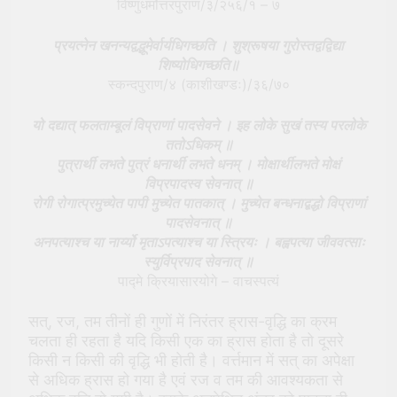
विष्णुधर्मोत्तरपुराण/३/२५६/१ – ७
प्रयत्नेन खनन्यद्वद्भूमेर्वार्यधिगच्छति । शुश्रूषया गुरोस्तद्वद्विद्या
शिष्योधिगच्छति॥
स्कन्दपुराण/४ (काशीखण्डः)/३६/७०
यो दद्यात् फलताम्बूलं विप्राणां पादसेवने । इह लोके सुखं तस्य परलोके
ततोऽधिकम् ॥
पुत्रार्थी लभते पुत्रं धनार्थी लभते धनम् । मोक्षार्थीलभते मोक्षं
विप्रपादस्व सेवनात् ॥
रोगी रोगात्प्रमुच्येत पापी मुच्येत पातकात् । मुच्येत बन्धनाद्बद्धो विप्राणां
पादसेवनात् ॥
अनपत्याश्च या नार्य्यो मृताऽपत्याश्च या स्त्रियः । बह्वपत्या जीववत्साः
स्युर्विप्रपाद सेवनात् ॥
पाद्मे क्रियासारयोगे – वाचस्पत्यं
सत्, रज, तम तीनों ही गुणों में निरंतर ह्रास-वृद्धि का क्रम
चलता ही रहता है यदि किसी एक का ह्रास होता है तो दूसरे
किसी न किसी की वृद्धि भी होती है। वर्त्तमान में सत् का अपेक्षा
से अधिक ह्रास हो गया है एवं रज व तम की आवश्यकता से