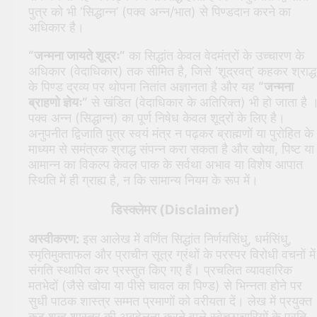
पुत्र को भी ‘सिद्धान्न’ (पक्व अन्न/भात) से पिण्डदान करने का
अधिकार है।
“जन्मना जायते शूद्रः”
का सिद्धांत केवल वेदमंत्रों के उच्चारण के
अधिकार (वेदाधिकार) तक सीमित है, जिसे ‘शूद्रवत्’ कहकर श्राद्ध
के पिण्ड द्रव्य पर थोपना नितांत अज्ञानता है और यह
“जन्मना
ब्राहणो ज्ञेयः”
से खंडित (वेदाधिकार के अतिरिक्त) भी हो जाता है 
पक्व अन्न (सिद्धान्न) का पूर्ण निषेध केवल शूद्रों के लिए है।
अनुपनीत द्विजाति पुत्र स्वयं मंत्र न पढ़कर ब्राह्मणों या पुरोहित के
माध्यम से समंत्रक श्राद्ध संपन्न करा सकता है और खोया, पिष्ट या
आमान्न का विकल्प केवल पाक के सर्वथा अभाव या विशेष आपात
स्थिति में ही ग्राह्य है, न कि सामान्य नियम के रूप में।
डिस्क्लेमर (Disclaimer)
अस्वीकरण:
इस आलेख में वर्णित सिद्धांत निर्णयसिंधु, धर्मसिंधु,
स्मृतिमुक्ताफल और प्राचीन सूत्र ग्रंथों के परस्पर विरोधी वचनों में
संगति स्थापित कर प्रस्तुत किए गए हैं। प्रचलित व्यावहारिक
मतभेदों (जैसे खोया या पीसे चावल का पिण्ड) से भिन्नता होने पर
सुधी पाठक शास्त्र सम्मत प्रमाणों को वरीयता दें। लेख में प्रयुक्त
कटु शब्द शास्त्र की अवहेलना करने वाले स्वेच्छाचारियों के प्रति