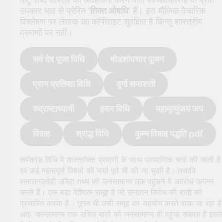
उपकार भाव से प्रेरित
‘तिक्त ओषधि’
हैं। इस मौलिक वैचारिक
विश्लेषण पर लेखक का कॉपीराइट सुरक्षित है किन्तु शास्त्रीय
प्रमाणों पर नहीं।
सर्व देव पूजा विधि
षोडशोपचार पूजन
प्राण प्रतिष्ठा विधि
दुर्गा सप्तशती
रुद्राष्टाध्यायी
हवन विधि
महामृत्युंजय जप
विवाह
श्राद्ध विधि
कुम्भ विवाह पद्धति pdf
कर्मकांड विधि में शास्त्रोक्त प्रमाणों के साथ प्रामाणिक चर्चा की जाती है
एवं कई महत्वपूर्ण विषयों की चर्चा पूर्व भी की जा चुकी है। तथापि
सनातनद्रोही उचित तथ्य को जनसामान्य तक पहुंचने में अवरोध उत्पन्न
करते हैं। एक बड़ा वैश्विक समूह है जो सनातन विरोध की बातों को
प्रचारित करता है। गूगल भी उसी समूह का सहयोग करते पाया जा रहा है
अतः जनसामान्य तक उचित बातों को जनसामान्य ही पहुंचा सकता है इसक