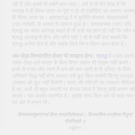
रही है और इसमें भी कहेंगे बाप-दादा। अरे ये तो मैंने देखा है कि
मध्याह्न में ही किया जाता था पूर्ण न हो तो एकोद्दिष्ट का आरम्भ अवश्य
ही किया जाता था। आद्यश्राद्ध में ये कुरीति संभवतः कथावाचकों
(नट-नर्तकों) के अनर्थ से उत्पन्न हुआ है। कथावाचक (नट) यदि
श्राद्ध का काल अपराह्न कहते हैं तो उन्हें यह ज्ञान ही नहीं कि कौन 
श्राद्ध अपराह्न में होगा और कौन नहीं ? वो ये नहीं बता सकते कि
श्राद्ध अनेक होते हैं और सबके लिये भिन्न-भिन्न काल होता है।
अब थोड़ा विषयांतरित होकर भी समझना होगा :
श्राद्ध
में रजत-स्वर्ण
ताम्र-तिल-दर्भ-मन्त्र के बिना पितर स्थान भी ग्रहण नहीं करते।
इनमें से रजत और स्वर्ण में धन की बात आती है तो दरिद्र के लिये
अनिवार्य सिद्ध नहीं होगा अथवा उसे छूट मिल जायेगी किन्तु धनाढ्य
(सक्षम) को छूट नहीं मिलेगी। ताम्र की पवित्री का व्यवहार मिथिला
में था, अभी भी बहुत स्थानों पर मंगाया जाता है किन्तु कोई धारण नही
करता। यह अवश्य धारणीय है। इसके साथ तिल-दर्भ भी कहा गया ह
एवं अंत में मन्त्र भी।
विनारूप्यसुवर्णाभ्यां विना ताम्रतिलैस्तथा। विनादर्भैश्च मन्त्रैश्च पितॄणां
नोपतिष्ठते ॥
वर्द्धमान