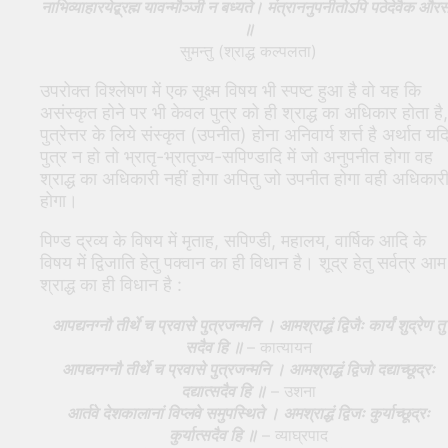
नाभिव्याहारयेद्ब्रह्म यावन्मौञ्जी न बध्यते। मंत्राननुपनीतोऽपि पठेदेवैक और
॥
सुमन्तु (श्राद्ध कल्पलता)
उपरोक्त विश्लेषण में एक सूक्ष्म विषय भी स्पष्ट हुआ है वो यह कि
असंस्कृत होने पर भी केवल पुत्र को ही श्राद्ध का अधिकार होता है,
पुत्रेत्तर के लिये संस्कृत (उपनीत) होना अनिवार्य शर्त्त है अर्थात यद
पुत्र न हो तो भ्रातृ-भ्रातृज्य-सपिण्डादि में जो अनुपनीत होगा वह
श्राद्ध का अधिकारी नहीं होगा अपितु जो उपनीत होगा वही अधिकार
होगा।
पिण्ड द्रव्य के विषय में मृताह, सपिण्डी, महालय, वार्षिक आदि के
विषय में द्विजाति हेतु पक्वान का ही विधान है। शूद्र हेतु सर्वत्र आम
श्राद्ध का ही विधान है :
आपद्यनग्नौ तीर्थे च प्रवासे पुत्रजन्मनि । आमश्राद्धं द्विजैः कार्यं शुद्रेण तु
सदैव हि ॥
– कात्यायन
आपद्यनग्नौ तीर्थे च प्रवासे पुत्रजन्मनि । आ
म
श्राद्धं द्विजो दद्याच्छूद्रः
दद्यात्सदैव हि ॥
– उशना
आर्तवे देशकालानां विप्लवे समुपस्थिते । अमश्राद्धं द्विजः कुर्याच्छूद्रः
कुर्यात्सदैव हि ॥
– व्याघ्रपाद