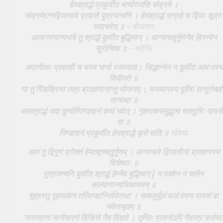
हेमश्राद्धं प्रकुर्वीत भार्यारजसि संक्रमे ।
संक्रमेऽन्नद्विजाभावे प्रवासे पुत्रजन्मनि । हेमश्राद्धं सग्रहे च द्विजः शूद्रः
सदाचरेत् ॥
– बौधायन
आमानस्याप्यभावे तु श्राद्धं कुर्वीत बुद्धिमान् । धान्याचतुर्गुणेनैव हिरण्येन
सुरोचिषा ॥
– मरीचि
अपत्नीकः प्रवासी च यस्य भार्या रजस्वला। सिद्धान्नेन न कुर्वीत आमं तस्य
विधीयते ॥
या तु पिंडक्रिया तत्र ब्राह्मणानान्तु भोजनम् । यजमानस्य पूर्वेषां सन्तुर्गच्छ
नान्यथा ॥
आमश्राद्धं यदा कुर्यात्पिण्डदानं कथं भवेत् । गृहपाकसमुद्धृत्य सक्तुभिः पायस
वा ॥
पिण्डदानं प्रकुर्वीत हेमश्राद्धे कृते सति ॥
भविष्य
आमं तु द्विगुणं प्रोक्तं हेमतद्वच्चतुर्गुणम् । अन्नाभावे द्विजातीनां ब्राह्मणस्य
विशेषतः ॥
पुत्रजन्मनि कुर्वीत श्राद्धं हेम्नैव बुद्धिमान् | न पक्वेन न चामेन
कल्याणान्यभिकामयन् ॥
शूद्रस्तु गृहपाकेन तत्पिण्डान्निर्वपेत्तथा । सकतुर्मूलं फलं तस्य पायसं वा
भवेत्स्मृतम् ॥
नामन्त्रणं नागौकरणं विकिरो नैव विद्यते । तृप्तिः प्रश्नोऽपि नैवात्र कर्तव्य