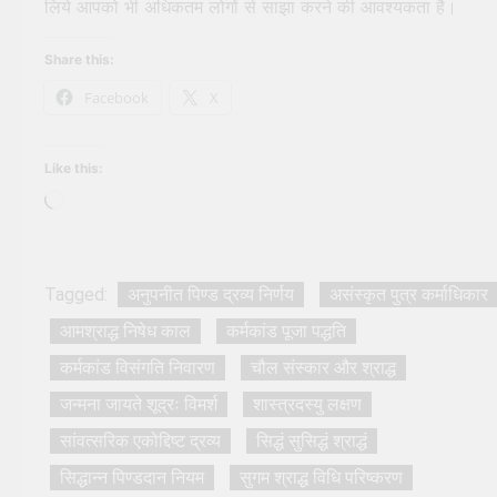
लिये आपको भी अधिकतम लोगों से साझा करने की आवश्यकता है।
Share this:
Facebook
X
Like this:
Loading…
Tagged:
अनुपनीत पिण्ड द्रव्य निर्णय
असंस्कृत पुत्र कर्माधिकार
आमश्राद्ध निषेध काल
कर्मकांड पूजा पद्धति
कर्मकांड विसंगति निवारण
चौल संस्कार और श्राद्ध
जन्मना जायते शूद्रः विमर्श
शास्त्रदस्यु लक्षण
सांवत्सरिक एकोद्दिष्ट द्रव्य
सिद्धं सुसिद्धं श्राद्धं
सिद्धान्न पिण्डदान नियम
सुगम श्राद्ध विधि परिष्करण