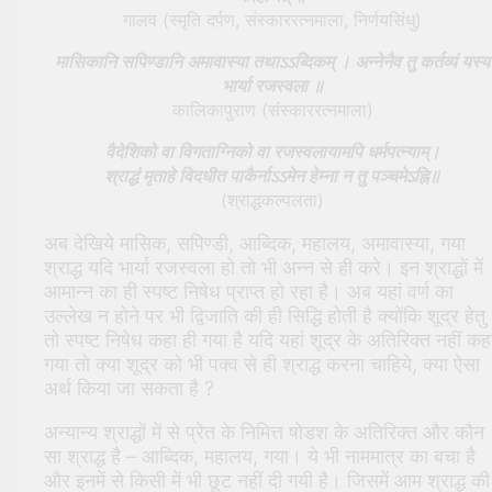
गालव (स्मृति दर्पण, संस्काररत्नमाला, निर्णयसिंधु)
मासिकानि सपिण्डानि अमावास्या तथाऽऽब्दिकम् । अन्नेनैव तु कर्तव्यं यस्य
भार्या रजस्वला ॥
कालिकापुराण (संस्काररत्नमाला)
वैदेशिको वा विगताग्निको वा रजस्वलायामपि धर्मपत्न्याम्।
श्राद्धं मृताहे विदधीत पाकैर्नाऽऽमेन हेम्ना न तु पञ्चमेऽह्नि॥
(श्राद्धकल्पलता)
अब देखिये मासिक, सपिण्डी, आब्दिक, महालय, अमावास्या, गया
श्राद्ध यदि भार्या रजस्वला हो तो भी अन्न से ही करे। इन श्राद्धों में
आमान्न का ही स्पष्ट निषेध प्राप्त हो रहा है। अब यहां वर्ण का
उल्लेख न होने पर भी द्विजाति की ही सिद्धि होती है क्योंकि शूद्र हेतु
तो स्पष्ट निषेध कहा ही गया है यदि यहां शूद्र के अतिरिक्त नहीं कह
गया तो क्या शूद्र को भी पक्व से ही श्राद्ध करना चाहिये, क्या ऐसा
अर्थ किया जा सकता है ?
अन्यान्य श्राद्धों में से प्रेत के निमित्त षोडश के अतिरिक्त और कौन
सा श्राद्ध है – आब्दिक, महालय, गया। ये भी नाममात्र का बचा है
और इनमें से किसी में भी छूट नहीं दी गयी है। जिसमें आम श्राद्ध की