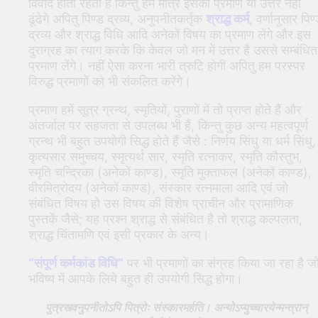
विवाद होता रहता है किन्तु हम मात्र इसका प्रमाण या उत्तर नहीं
ढूंढेगे अपितु पिण्ड द्रव्य, अनुपनीतकर्तृक
श्राद्ध कर्म
, वर्णानुसार पिण
द्रव्य और श्राद्ध विधि आदि अनेकों विषय का प्रमाण लेंगे और इस
दुराग्रह का त्याग करके कि केवल जो मन में उत्तर है उससे सम्बंधित
प्रमाण लेंगे। नहीं ऐसा करना भारी त्रुटि होगी अपितु हम परस्पर
विरुद्ध प्रमाणों को भी संकलित करेंगे।
प्रमाण हमें सूत्र ग्रन्थ, स्मृतियों, पुराणों में तो प्राप्त होते हैं और
अंतर्जाल पर सहजता से उपलब्ध भी हैं, किन्तु कुछ अन्य महत्वपूर्ण
ग्रन्थ भी बहुत उपयोगी सिद्ध होते हैं जैसे : निर्णय सिंधु या धर्म सिंधु,
कृत्यसार समुच्चय, स्मृत्यर्थ सार, स्मृति रत्नाकर, स्मृति कौस्तुभ,
स्मृति चन्द्रिका (अनेकों काण्ड), स्मृति मुक्ताफल (अनेकों काण्ड),
वीरमित्रोदय (अनेकों काण्ड), संस्कार रत्नमाला आदि एवं जो
संबंधित विषय हो उस विषय की विशेष प्राचीन और प्रामाणिक
पुस्तकें जैसे; यह प्रश्न श्राद्ध से संबंधित है तो श्राद्ध कल्पलता,
श्राद्ध चिंतामणि एवं इसी प्रकार के अन्य।
“संपूर्ण कर्मकांड विधि”
पर भी प्रमाणों का संग्रह किया जा रहा है ज
भविष्य में आपके लिये बहुत ही उपयोगी सिद्ध होगा।
पुत्रस्त्वनुपनीतोऽपि पित्रोः संस्कारमर्हति। अन्योऽप्युच्चारयेन्मन्त्रान्