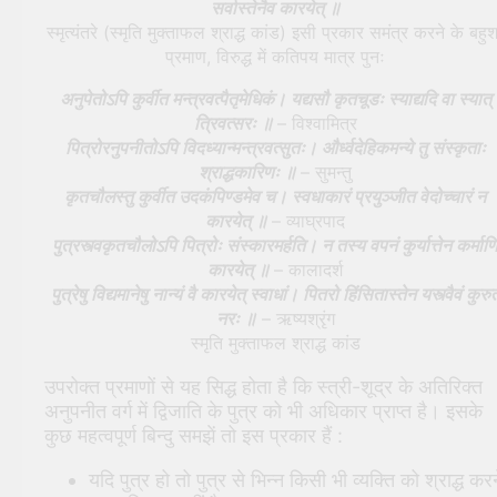
सर्वास्तेनैव कारयेत् ॥
स्मृत्यंतरे (स्मृति मुक्ताफल श्राद्ध कांड) इसी प्रकार समंत्र करने के बहु
प्रमाण, विरुद्ध में कतिपय मात्र पुनः
अनुपेतोऽपि कुर्वीत मन्त्रवत्पैतृमेधिकं। यद्यसौ कृतचूडः स्याद्यदि वा स्यात्
त्रिवत्सरः ॥
– विश्वामित्र
पित्रोरनुपनीतोऽपि विदध्यान्मन्त्रवत्सुतः। और्ध्वदेहिकमन्ये तु संस्कृताः
श्राद्धकारिणः ॥
– सुमन्तु
कृतचौलस्तु कुर्वीत उदकंपिण्डमेव च। स्वधाकारं प्रयुञ्जीत वेदोच्चारं न
कारयेत् ॥
– व्याघ्रपाद
पुत्रस्त्वकृतचौलोऽपि पित्रोः संस्कारमर्हति। न तस्य वपनं कुर्यात्तेन कर्माण
कारयेत् ॥
– कालादर्श
पुत्रेषु विद्यमानेषु नान्यं वै कारयेत् स्वाधां। पितरो हिंसितास्तेन यस्त्वैवं कुरुत
नरः ॥
– ऋष्यश्रृंग
स्मृति मुक्ताफल श्राद्ध कांड
उपरोक्त प्रमाणों से यह सिद्ध होता है कि स्त्री-शूद्र के अतिरिक्त
अनुपनीत वर्ग में द्विजाति के पुत्र को भी अधिकार प्राप्त है। इसके
कुछ महत्वपूर्ण बिन्दु समझें तो इस प्रकार हैं :
यदि पुत्र हो तो पुत्र से भिन्न किसी भी व्यक्ति को श्राद्ध करन