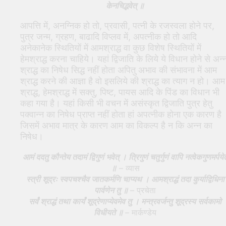
केनचिद्भवेत् ॥
आपत्ति में, अनग्निक हो तो, प्रवासी, पत्नी के रजस्वला होने पर,
पुत्र जन्म, ग्रहण, बाढादि विप्लव में, अपत्नीक हो तो आदि
अनेकानेक स्थितियों में आमश्राद्ध वा कुछ विशेष स्थितियों में
हेमश्राद्ध करना चाहिये। यहां द्विजाति के लिये ये विधान होने से अन्
श्राद्ध का निषेध सिद्ध नहीं होता अपितु अभाव की संभावना में आम
श्राद्ध करने की आज्ञा है वो इसलिये की श्राद्ध का त्याग न हो। आम
श्राद्ध, हेमश्राद्ध में सक्तु, पिष्ट, पायस आदि के पिंड का विधान भी
कहा गया है। यहां किसी भी वचन में असंस्कृत द्विजाति पुत्र हेतु
पक्वान्न का निषेध प्राप्त नहीं होता हां अपत्नीक होना एक कारण है
जिसमें अभाव मात्र के कारण आम का विकल्प है न कि अन्न का
निषेध।
आमं ददतु कौन्तेय तदामं द्विगुणं भवेत् । त्रिगुणं चतुर्गुणं वापि नत्वेकगुणमर्पयेत
॥
– व्यास
स्त्री शूद्रः स्वपचश्चैव जातकर्मणि चाप्यथ । आमश्राद्धं तदा कुर्याद्विधिना
पार्वणेन तु ॥
– प्रचेता
सर्वं श्राद्धं तथा कार्यं शूद्रेणाप्येवमेव तु । मन्त्रवर्जन्तु शूद्रस्य सर्वकामो
विधीयते ॥
– मार्कण्डेय