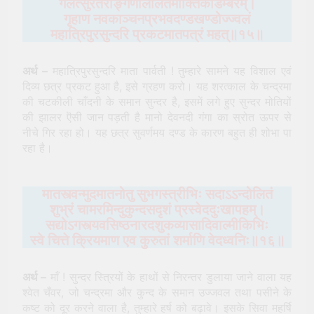
गलत्सुरतरङ्गिणीललितमौक्तिकाडम्बरम्।
गृहाण नवकाञ्चनप्रभवदण्डखण्डोज्ज्वलं
महात्रिपुरसुन्दरि प्रकटमातपत्रं महत्॥१५॥
अर्थ –
महात्रिपुरसुन्दरि माता पार्वती ! तुम्हारे सामने यह विशाल एवं
दिव्य छत्र प्रकट हुआ है, इसे ग्रहण करो। यह शरत्काल के चन्द्रमा
की चटकीली चाँदनी के समान सुन्दर है, इसमें लगे हुए सुन्दर मोतियों
की झालर ऎसी जान पड़ती है मानो देवनदी गंगा का स्रोत ऊपर से
नीचे गिर रहा हो। यह छत्र सुवर्णमय दण्ड के कारण बहुत ही शोभा पा
रहा है।
मातस्त्वन्मुदमातनोतु सुभगस्त्रीभिः सदाऽऽन्दोलितं
शुभ्रं चामरमिन्दुकुन्दसदृशं प्रस्वेददुःखापहम्।
सद्योऽगस्त्यवसिष्ठनारदशुकव्यासादिवाल्मीकिभिः
स्वे चित्ते क्रियमाण एव कुरुतां शर्माणि वेदध्वनिः॥१६॥
अर्थ –
माँ ! सुन्दर स्त्रियों के हाथों से निरन्तर डुलाया जाने वाला यह
श्वेत चँवर, जो चन्द्रमा और कुन्द के समान उज्जवल तथा पसीने के
कष्ट को दूर करने वाला है, तुम्हारे हर्ष को बढ़ावे। इसके सिवा महर्षि