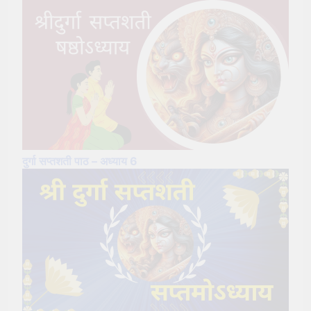
दुर्गा सप्तशती पाठ – अध्याय 6