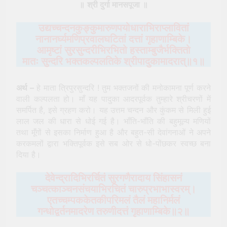
॥
श्री दुर्गा मानसपूजा
॥
उद्यच्चन्दनकुङ्कुमारुणपयोधाराभिराप्लावितां
नानानर्घ्यमणिप्रवालघटितां दत्तां गृहाणाम्बिके।
आमृष्टां सुरसुन्दरीभिरभितो हस्ताम्बुजैर्भक्तितो
मातः सुन्दरि भक्तकल्पलतिके श्रीपादुकामादरात्॥१॥
अर्थ –
हे माता त्रिपुरसुन्दरि ! तुम भक्तजनों की मनोकामना पूर्ण करने
वाली कल्पलता हो। माँ यह पादुका आदरपूर्वक तुम्हारे श्रीचरणों में
समर्पित है, इसे ग्रहण करो। यह उत्तम चन्दन और कुंकम से मिली हुई
लाल जल की धारा से धोई गई है। भाँति-भाँति की बहुमूल्य मणियों
तथा मूँगों से इसका निर्माण हुआ है और बहुत-सी देवांगनाओं ने अपने
करकमलों द्वारा भक्तिपूर्वक इसे सब ओर से धो-पोंछकर स्वच्छ बना
दिया है।
देवेन्द्रादिभिरर्चितं सुरगणैरादाय सिंहासनं
चञ्चत्काञ्चनसंचयाभिरचितं चारुप्रभाभास्वरम्।
एतच्चम्पककेतकीपरिमलं तैलं महानिर्मलं
गन्धोद्वर्तनमादरेण तरुणीदत्तं गृहाणाम्बिके॥२॥