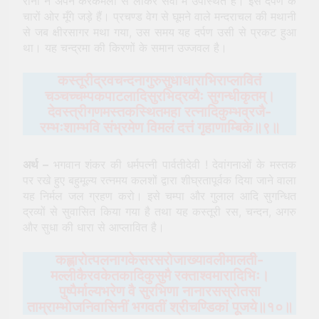
रानी ने अपने करकमलों से लाकर सेवा में उपस्थित हैं। इस दर्पण के
चारों ओर मूँगे जड़े हैं। प्रचण्ड वेग से घूमने वाले मन्दराचल की मथानी
से जब क्षीरसागर मथा गया, उस समय यह दर्पण उसी से प्रकट हुआ
था। यह चन्द्रमा की किरणों के समान उज्जवल है।
कस्तूरीद्रवचन्दनागुरुसुधाधाराभिराप्लावितं
चञ्चच्चम्पकपाटलादिसुरभिद्रव्यैः सुगन्धीकृतम्।
देवस्त्रीगणमस्तकस्थितमहा
रत्‍नादिकुम्भव्रजै-
रम्भःशाम्भवि संभ्रमेण विमलं दत्तं गृहाणाम्बिके॥९॥
अर्थ –
भगवान शंकर की धर्मपत्नी पार्वतीदेवी ! देवांगनाओं के मस्तक
पर रखे हुए बहुमूल्य रत्नमय कलशों द्वारा शीघ्रतापूर्वक दिया जाने वाला
यह निर्मल जल ग्रहण करो। इसे चम्पा और गुलाल आदि सुगन्धित
द्रव्यों से सुवासित किया गया है तथा यह कस्तूरी रस, चन्दन, अगरु
और सुधा की धारा से आप्लावित है।
कह्लारोत्पलनागकेसरसरोजाख्यावलीमालती-
मल्लीकैरवकेतकादिकुसुमै रक्ताश्‍वमारादिभिः।
पुष्पैर्माल्यभरेण वै सुरभिणा नानारसस्रोतसा
ताम्राम्भोजनिवासिनीं भगवतीं श्रीचण्डिकां पूजये॥१०॥