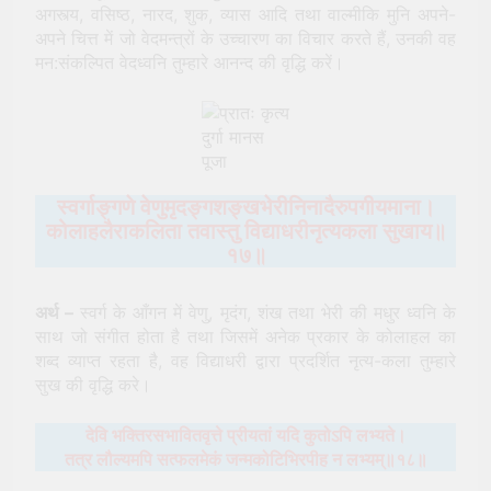
अगस्त्य, वसिष्ठ, नारद, शुक, व्यास आदि तथा वाल्मीकि मुनि अपने-
अपने चित्त में जो वेदमन्त्रों के उच्चारण का विचार करते हैं, उनकी वह
मन:संकल्पित वेदध्वनि तुम्हारे आनन्द की वृद्धि करें।
दुर्गा मानस
पूजा
स्वर्गाङ्गणे वेणुमृदङ्गशङ्खभेरीनिनादैरुपगीयमाना।
कोलाहलैराकलिता तवास्तु विद्याधरीनृत्यकला सुखाय॥
१७॥
अर्थ –
स्वर्ग के आँगन में वेणु, मृदंग, शंख तथा भेरी की मधुर ध्वनि के
साथ जो संगीत होता है तथा जिसमें अनेक प्रकार के कोलाहल का
शब्द व्याप्त रहता है, वह विद्याधरी द्वारा प्रदर्शित नृत्य-कला तुम्हारे
सुख की वृद्धि करे।
देवि भक्तिरसभावितवृत्ते प्रीयतां यदि कुतोऽपि लभ्यते।
तत्र लौल्यमपि सत्फलमेकं जन्मकोटिभिरपीह न लभ्यम्॥१८॥