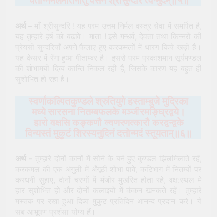
चैतन्निर्मलमातनोतु वसनं श्रीसुन्दरि त्वन्मुदम्॥५॥
अर्थ –
माँ श्रीसुन्दरि ! यह परम उत्तम निर्मल वस्त्र सेवा में समर्पित है,
यह तुम्हारे हर्ष को बढ़ावे। माता ! इसे गन्धर्व, देवता तथा किन्नरों की
प्रेयसी सुन्दरियाँ अपने फैलाए हुए करकमलों में धारण किये खड़ी हैं।
यह केसर में रँगा हुआ पीताम्बर है। इससे परम प्रकाशमान सूर्यमण्डल
की शोभामयी दिव्य कान्ति निकल रही है, जिसके कारण यह बहुत ही
सुशोभित हो रहा है।
स्वर्णाकल्पितकुण्डले श्रुतियुगे हस्ताम्बुजे मुद्रिका
मध्ये सारसना नितम्बफलके मञ्जीरमङ्घ्रिद्वये।
हारो वक्षसि कङ्कणौ क्वणरणत्कारौ करद्वन्द्वके
विन्यस्तं मुकुटं शिरस्यनुदिनं दत्तोन्मदं स्तूयताम्॥६॥
अर्थ –
तुम्हारे दोनों कानों में सोने के बने हुए कुण्डल झिलमिलाते रहें,
करकमल की एक अंगुली में अँगूठी शोभा पावे, कटिभाग में नितम्बों पर
करधनी सुहाए, दोनों चरणों में मंजीर मुखरित होता रहे, वक्ष:स्थल में
हार सुशोभित हो और दोनों कलाइयों में कंकन खनकते रहें। तुम्हारे
मस्तक पर रखा हुआ दिव्य मुकुट प्रतिदिन आनन्द प्रदान करे। ये
सब आभूषण प्रशंसा योग्य हैं।