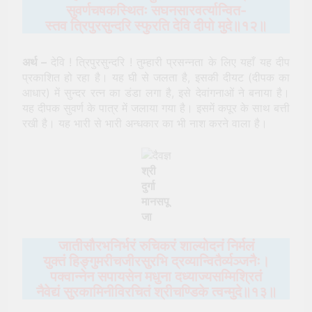
सुवर्णचषकस्थितः सघनसारवर्त्यान्वित-
स्तव त्रिपुरसुन्दरि स्फुरति देवि दीपो मुदे॥१२॥
अर्थ –
देवि ! त्रिपुरसुन्दरि ! तुम्हारी प्रसन्नता के लिए यहाँ यह दीप
प्रकाशित हो रहा है। यह घी से जलता है, इसकी दीयट (दीपक का
आधार) में सुन्दर रत्न का डंडा लगा है, इसे देवांगनाओं ने बनाया है।
यह दीपक सुवर्ण के पात्र में जलाया गया है। इसमें कपूर के साथ बत्ती
रखी है। यह भारी से भारी अन्धकार का भी नाश करने वाला है।
श्री
दुर्गा
मानसपू
जा
जातीसौरभनिर्भरं रुचिकरं शाल्योदनं निर्मलं
युक्तं हिङ्गुमरीचजीरसुरभि
द्रव्यान्वितैर्व्यञ्‍जनैः।
पक्वान्नेन सपायसेन मधुना दध्याज्यसम्मिश्रितं
नैवेद्यं सुरकामिनीविरचितं श्रीचण्डिके त्वन्मुदे॥१३॥