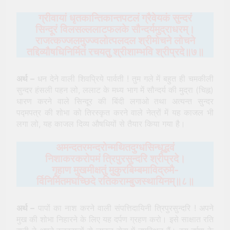
ग्रीवायां धृतकान्तिकान्तपटलं ग्रैवेयकं सुन्दरं
सिन्दूरं विलसल्ललाटफलके सौन्दर्यमुद्राधरम्।
राजत्कज्जलमुज्ज्वलोत्पलदल श्रीमोचने लोचने
तद्दिव्यौषधिनिर्मितं रचयतु श्रीशाम्भवि श्रीप्रदे॥७॥
अर्थ –
धन देने वाली शिवप्रिये पार्वती ! तुम गले में बहुत ही चमकीली
सुन्दर हंसली पहन लो, ललाट के मध्य भाग में सौन्दर्य की मुद्रा (चिह्न)
धारण करने वाले सिन्दूर की बिंदी लगाओ तथा अत्यन्त सुन्दर
पद्मपत्र की शोभा को तिरस्कृत करने वाले नेत्रों में यह काजल भी
लगा लो, यह काजल दिव्य औषधियों से तैयार किया गया है।
अमन्दतरमन्दरोन्मथितदुग्धसिन्धूद्भवं
निशाकरकरोपमं त्रिपुरसुन्दरि श्रीप्रदे।
गृहाण मुखमीक्षतुं मुकुरबिम्बमाविद्रुमै-
र्विनिर्मितमघच्छिदे रतिकराम्बुजस्थायिनम्॥८॥
अर्थ –
पापों का नाश करने वाली संपत्तिदायिनी त्रिपुरसुन्दरि ! अपने
मुख की शोभा निहारने के लिए यह दर्पण ग्रहण करो। इसे साक्षात रति