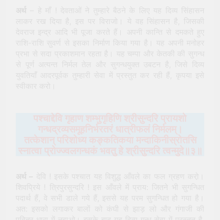
अर्थ
– हे माँ ! देवताओं ने तुम्हारे बैठने के लिए यह दिव्य सिंहासन
लाकर रख दिया है, इस पर विराजो। ये वह सिंहासन है, जिसकी
देवराज इन्द्र आदि भी पूजा करते हैं। अपनी कान्ति से दमकते हुए
राशि-राशि सुवर्ण से इसका निर्माण किया गया है। यह अपनी मनोहर
प्रभा से सदा प्रकाशमान रहता है। यह चम्पा और केतकी की सुगन्ध
से पूर्ण अत्यन्त निर्मल तेल और सुगन्धयुक्त उबटन है, जिसे दिव्य
युवतियाँ आदरपूर्वक तुम्हारी सेवा में प्रस्तुत कर रही हैं, कृपया इसे
स्वीकार करो।
पश्‍चाद्देवि गृहाण शम्भुगृहिणि श्रीसुन्दरि प्रायशो
गन्धद्रव्यसमूहनिर्भरतरं धात्रीफलं निर्मलम्।
तत्केशान् परिशोध्य कङ्कतिकया मन्दाकिनीस्रोतसि
स्‍नात्वा प्रोज्ज्वलगन्धकं भवतु हे श्रीसुन्दरि त्वन्मुदे॥३॥
अर्थ –
देवि ! इसके पश्चात यह विशुद्ध आँवले का फल ग्रहण करो़।
शिवप्रिये ! त्रिपुरसुन्दरि ! इस आँवले में प्राय: जितने भी सुगन्धित
पदार्थ हैं, वे सभी डाले गये हैं, इससे यह परम सुगन्धित हो गया है।
अत: इसको लगाकर बालों को कंघी से झाड़ लो और गंगाजी की
पवित्र धारा में नहाओ। इसके बाद यह दिव्य गन्ध सेवा में प्रस्तुत है,