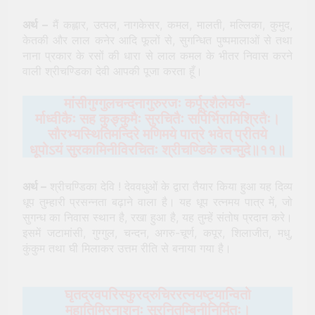
अर्थ –
मैं कह्लार, उत्पल, नागकेसर, कमल, मालती, मल्लिका, कुमुद,
केतकी और लाल कनेर आदि फूलों से, सुगन्धित पुष्पमालाओं से तथा
नाना प्रकार के रसों की धारा से लाल कमल के भीतर निवास करने
वाली श्रीचण्डिका देवी आपकी पूजा करता हूँ।
मांसीगुग्गुलचन्दनागुरुरजः कर्पूरशैलेयजै-
र्माध्वीकैः सह कुङ्कुमैः सुरचितैः सर्पिर्भिरामिश्रितैः।
सौरभ्यस्थितिमन्दिरे मणिमये पात्रे भवेत् प्रीतये
धूपोऽयं सुरकामिनीविरचितः श्रीचण्डिके त्वन्मुदे॥११॥
अर्थ –
श्रीचण्डिका देवि ! देववधुओं के द्वारा तैयार किया हुआ यह दिव्य
धूप तुम्हारी प्रसन्नता बढ़ाने वाला है। यह धूप रत्नमय पात्र में, जो
सुगन्ध का निवास स्थान है, रखा हुआ है, यह तुम्हें संतोष प्रदान करे।
इसमें जटामांसी, गुग्गुल, चन्दन, अगरु-चूर्ण, कपूर, शिलाजीत, मधु,
कुंकुम तथा घी मिलाकर उत्तम रीति से बनाया गया है।
घृतद्रवपरिस्फुरद्रुचिररत्‍नयष्ट्यान्वितो
महातिमिरनाशनः सुरनितम्बिनीनिर्मितः।