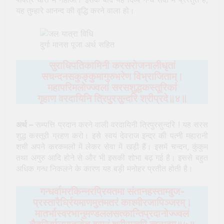
यह तुम्हारे आनन्द की वृद्धि करने वाला हो।
दुर्गा मानस पूजा अर्थ सहित
सुराधिपतिकामिनी
करसरोजनालीधृतां
सचन्दनसकुङ्कुमागुरुभरेण विभ्राजिताम्।
महापरिमलोज्ज्वलां सरसशुद्धकस्तूरिकां
गृहाण वरदायिनि त्रिपुरसुन्दरि श्रीप्रदे॥४॥
अर्थ –
सम्पत्ति प्रदान करने वाली वरदायिनी त्रिपुरसुन्दरि ! यह सरस
शुद्ध कस्तूरी ग्रहण करो। इसे स्वयं देवराज इन्द्र की पत्नी महारानी
शची अपने करकमलों में लेकर सेवा में खड़ी हैं। इसमें चन्दन, कुंकुम
तथा अगुरु आदि होने से और भी इसकी शोभा बढ़ गई है। इससे बहुत
अधिक गन्ध निकलने के कारण यह बड़ी मनोहर प्रतीत होती है।
गन्धर्वामरकिन्नरप्रियतमा संतानहस्ताम्बुज-
प्रस्तारैर्ध्रियमाणमुत्तमतरं काश्मीरजापिञ्जरम्।
मातर्भास्वरभानुमण्डललसत्कान्तिप्रदानोज्ज्वलं