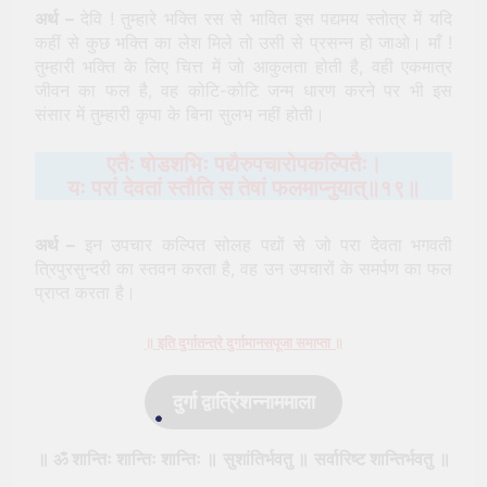
अर्थ –
देवि ! तुम्हारे भक्ति रस से भावित इस पद्यमय स्तोत्र में यदि
कहीं से कुछ भक्ति का लेश मिले तो उसी से प्रसन्न हो जाओ। माँ !
तुम्हारी भक्ति के लिए चित्त में जो आकुलता होती है, वही एकमात्र
जीवन का फल है, वह कोटि-कोटि जन्म धारण करने पर भी इस
संसार में तुम्हारी कृपा के बिना सुलभ नहीं होती।
एतैः षोडशभिः पद्यैरुपचारोपकल्पितैः।
यः परां देवतां स्तौति स तेषां फलमाप्‍नुयात्॥१९॥
अर्थ –
इन उपचार कल्पित सोलह पद्यों से जो परा देवता भगवती
त्रिपुरसुन्दरी का स्तवन करता है, वह उन उपचारों के समर्पण का फल
प्राप्त करता है।
॥ इति दुर्गातन्‍त्रे दुर्गामानसपूजा समाप्ता ॥
दुर्गा द्वात्रिंशन्नाममाला
॥ ॐ शान्तिः शान्तिः शान्तिः
॥
सुशांतिर्भवतु
॥
सर्वारिष्ट शान्तिर्भवतु
॥