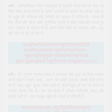
अर्थ –
श्रीचण्डिका देवि ! देववधुओं ने तुम्हारी प्रसन्नता के लिए यह
दिव्य नैवेद्य तैयार किया है, इसमें अगहनी के चावल का स्वच्छ भात है,
जो बहुत ही रुचिकर और चमेली की सुगन्ध से वासित है। साथ ही
हींग, मिर्च और जीरा आदि सुगन्धित द्रव्यों से छौंक-बघारकर बनाए हुए
नाना प्रकार के व्यंजन भी हैं, इसमें भाँति-भाँति के पकवान, खीर, मधु,
दही और घी का भी मेल है।
लवङ्गकलिकोज्ज्वलं बहुलनागवल्लीदलं
सजातिफलकोमलं सघनसारपूगीफलम्।
सुधामधुरिमाकुलं रुचिररत्‍नपात्रस्थितं
गृहाण मुखपङ्कजे स्फुरितमम्ब ताम्बूलकम्॥१४॥
अर्थ –
माँ ! सुन्दर रत्नमय पात्र में सजाकर रखा हुआ यह दिव्य ताम्बूल
अपने मुख में ग्रहण करो। लवंग की कली चुभोकर इसके बीड़े लगाए
गए हैं, अत: बहुत सुन्दर जान पड़ते हैं, इसमें बहुत से पान के पत्तों का
उपयोग किया गया है। इन सब बीड़ों में कोमल जावित्री, कपूर और
सुपारी पड़ी हैं। यह ताम्बूल सुधा के माधुर्य से परिपूर्ण है।
शरत्प्रभवचन्द्रमः स्फुरितचन्द्रिकासुन्दरं