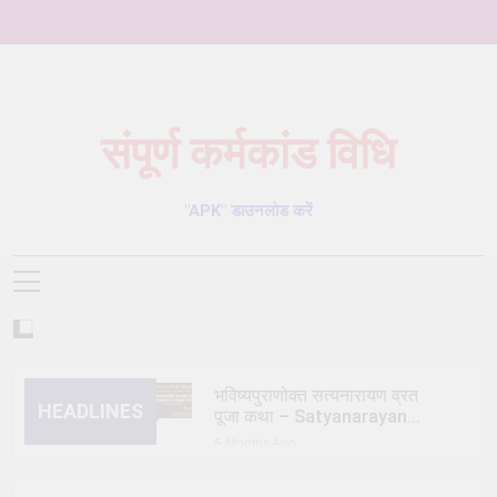
Skip
to
content
संपूर्ण कर्मकांड विधि
Karmkand – कर्मकांड पूजा पद्धति
"APK" डाउनलोड करें
भविष्यपुराणोक्त सत्यनारायण व्रत
HEADLINES
पूजा कथा – Satyanarayan
Vrat Puja Katha
5 Months Ago
त्रिक/त्रीतर (तेतर दोष) शांति
विधि – trik shanti puja