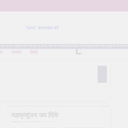
"APK" डाउनलोड करें
है। नवरात्र स्वयं में एक व्रत भी होता है। वर्ष में चार नवरात्रि होती है जिसमें सबसे महत्वपूर्ण आश्विन माह के शुक्ल पक्ष की नवरात्रि
त्र
प्रमाण
विमर्श
महामृत्युंजय जप विधि
 Puja