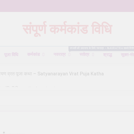
संपूर्ण कर्मकांड विधि
Karmkand – कर्मकांड पूजा पद्धति
भगवती की उपासना के लिये नवरात्र – NAVRATRA सबसे विशेष काल होता 
कर्मकांड
नवरात्र
स्तोत्र
पूजा विधि
श्राद्ध
सूक्त-मं
यनारायण व्रत पूजा कथा – Satyanarayan Vrat Puja Katha
ष) शांति विधि – trik shanti puja
े समृद्धि आकर्षित करें – Attract Prosperity Through Shiv Puja
 मार्गदर्शिका – Shiva Puja Rituals: A Step-by-Step Guide
ी देवता का चयन कैसे करें – How to Choose the Right Deity for Daily