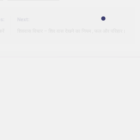
s:
Next:
रें
शिववास विचार – शिव वास देखने का नियम , फल और परिहार।