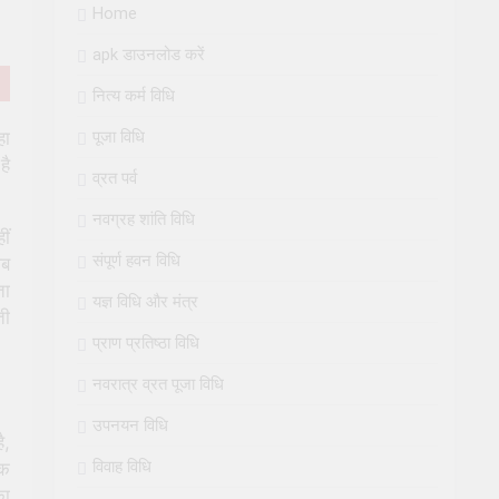
Home
apk डाउनलोड करें
नित्य कर्म विधि
पूजा विधि
हा
है
व्रत पर्व
नवग्रह शांति विधि
ीं
संपूर्ण हवन विधि
जब
ता
यज्ञ विधि और मंत्र
ती
प्राण प्रतिष्ठा विधि
नवरात्र व्रत पूजा विधि
उपनयन विधि
ै,
विवाह विधि
रक
का