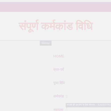
संपूर्ण कर्मकांड विधि
Karmkand – कर्मकांड पूजा पद्धति
Menu
HOME
व्रत-पर्व
पूजा विधि
कर्मकांड
भगवती की उपासना के लिये नवरात्र – NAVRATRA सबसे विशे
नवरात्र