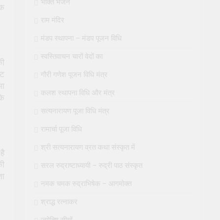
भक्ति भजन
रक
राम मंदिर
मंडप स्थापना – मंडप पूजन विधि
स्वस्तिवाचन चारों वेदों का
की
कट
गौरी गणेश पूजन विधि मंत्र
मा
कलश स्थापना विधि और मंत्र
कि
सत्यनारायण पूजा विधि मंत्र
रामार्चा पूजा विधि
श्री सत्यनारायण व्रत कथा संस्कृत में
है
की
सरल रुद्राष्टाध्यायी – रुद्री पाठ संस्कृत
ता
नमक चमक रुद्राभिषेक – आगमोक्त
श्राद्ध रत्नाकर
ज्योतिष सीखें