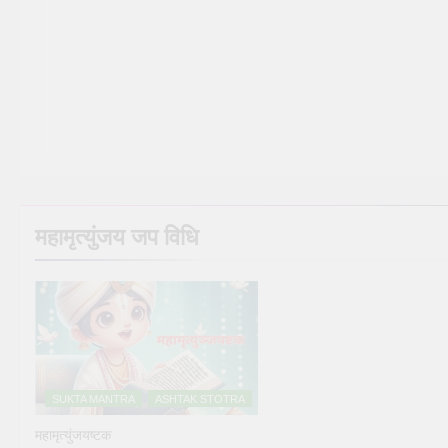
महामृत्युंजय जप विधि
SUKTA MANTRA
ASHTAK STOTRA
महामृत्युंजयष्टक