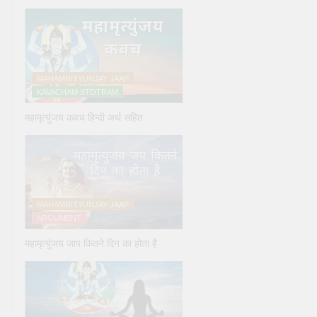
MAHAMRITYUNJAY JAAP
KAVACHAM STOTRAM
महामृत्युंजय कवच हिन्दी अर्थ सहित
MAHAMRITYUNJAY JAAP
ARGUMENT
महामृत्युंजय जाप कितने दिन का होता है