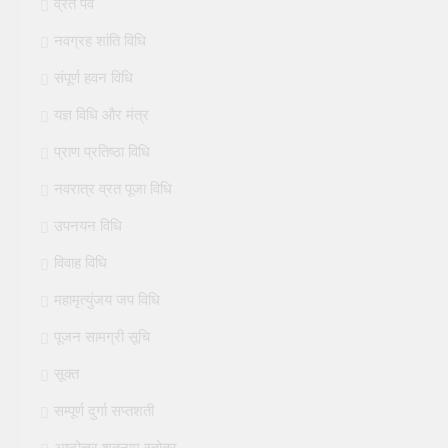
व्रत पर्व
नवग्रह शांति विधि
संपूर्ण हवन विधि
यज्ञ विधि और मंत्र
प्राण प्रतिष्ठा विधि
नवरात्र व्रत पूजा विधि
उपनयन विधि
विवाह विधि
महामृत्युंजय जप विधि
पूजन सामग्री सूचि
सूक्त
सम्पूर्ण दुर्गा सप्तशती
अष्टोत्तर शतनाम स्तोत्र