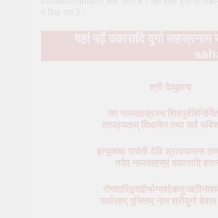
sahasranamam) कहा जाता है। यहां माता दुर्गा का दक
में दिया गया है।
यहां पढ़ें दकारादि दुर्गा सहस्रन
sah
श्री देव्युवाच
मम नामसहस्रञ्च शिवपूर्वविनिर्मि
तत्पठ्यताम् विधानेन तथा सर्वं भवि
इत्युक्त्वा पार्वती देवि श्रावयामास त
तदेव नामसाहस्रं दकारादि वरा
रोगदारिद्र्यदौर्भाग्यशोकदुःखविना
सर्वासाम् पूजितम् नाम श्रीदुर्गा देव