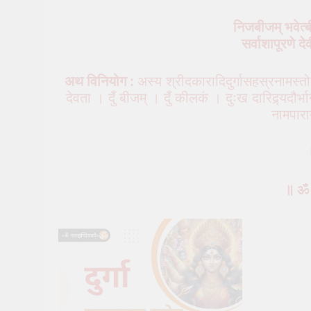
निजबीजम् भवेत्ब
सर्वाशापूरणे द
अथ विनियोग :
अस्य श्रीदकारादिदुर्गासहस्रनामस्तोत्
देवता । दुँ बीजम् । दुँ कीलकं । दुःख दारिद्र्यदौर्भाग्
नामपारा
॥ ॐ है