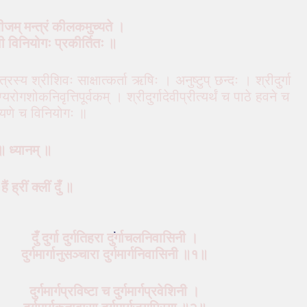
ीजम् मन्त्रं कीलकमुच्यते ।
ेवी विनियोगः प्रकीर्तितः ॥
रस्य श्रीशिवः साक्षात्कर्ता ऋषिः । अनुष्टुप् छन्दः । श्रीदुर्गा
यरोगशोकनिवृत्तिपूर्वकम् । श्रीदुर्गादेवीप्रीत्यर्थं च पाठे हवने च
यणे च विनियोगः ॥
॥ ध्यानम् ॥
ं ह्रीं क्लीं
दुँ
॥
दुँ दुर्गा दुर्गतिहरा दुर्गाचलनिवासिनी ।
दुर्गमार्गानुसञ्चारा दुर्गमार्गनिवासिनी ॥१॥
दुर्गमार्गप्रविष्टा च दुर्गमार्गप्रवेशिनी ।