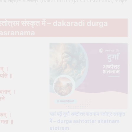
ारादि सहस्रनाम स्तोत्र (dakaradi durga sahasranama) संस्कृत
ाम स्तोत्रम संस्कृत में – dakaradi durga
asranama
तम् ।
श्यति ॥
च्चतान् ।
नने
शकम् ।
यहां पढ़ें दुर्गा अष्टोत्तर शतनाम स्तोत्र संस्कृत
ता मता ॥
में – durga ashtottar shatnam
stotram