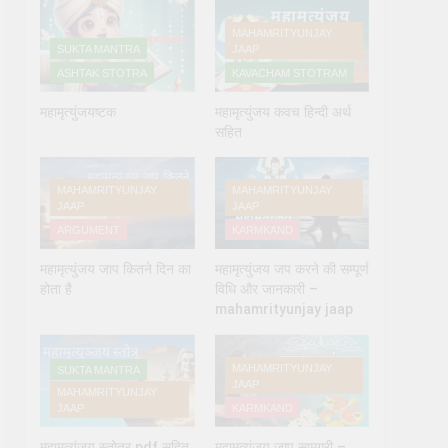
MAHAMRITYUNJAY
SUKTA MANTRA
JAAP
ASHTAK STOTRA
KAVACHAM STOTRAM
महामृत्युंजयष्टक
महामृत्युंजय कवच हिन्दी अर्थ
सहित
MAHAMRITYUNJAY
MAHAMRITYUNJAY
 देने के नियम और विधि : 70 सूर्य अर्घ्य मंत्र संस्कृत में
JAAP
JAAP
ARGUMENT
KARMKAND
महामृत्युंजय जाप कितने दिन का
महामृत्युंजय जप करने की सम्पूर्ण
होता है
विधि और जानकारी –
mahamrityunjay jaap
MAHAMRITYUNJAY
SUKTA MANTRA
JAAP
MAHAMRITYUNJAY
JAAP
KARMKAND
महामृत्युंजय स्तोत्र pdf सहित
महामृत्युंजय जाप सामग्री –