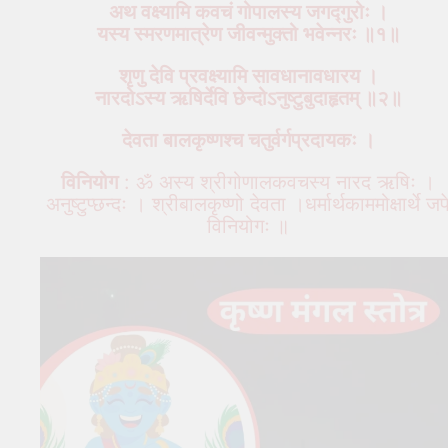
अथ वक्ष्यामि कवचं गोपालस्य जगद्गुरोः ।
यस्य स्मरणमात्रेण जीवन्मुक्तो भवेन्नरः ॥१॥
शृणु देवि प्रवक्ष्यामि सावधानावधारय ।
नारदोऽस्य ऋषिर्देवि छेन्दोऽनुष्टुबुदाहृतम् ॥२॥
देवता बालकृष्णश्च चतुर्वर्गप्रदायकः ।
विनियोग
: ॐ अस्य श्रीगोणालकवचस्य नारद ऋषिः ।
अनुष्टुप्छन्दः । श्रीबालकृष्णो देवता ।धर्मार्थकाममोक्षार्थे जप
विनियोगः ॥