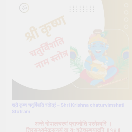
श्री कृष्ण चतुर्विंशति स्तोत्रं – Shri Krishna chaturvimshati
Stotram
अन्ते गोपालचरणं प्राप्नोति परमेश्वरि ।
त्रिसन्ध्यमेकसन्ध्यं वा यः षठेच्छृणुयादपि ॥१४॥