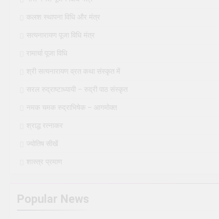
कलश स्थापना विधि और मंत्र
सत्यनारायण पूजा विधि मंत्र
रामार्चा पूजा विधि
श्री सत्यनारायण व्रत कथा संस्कृत में
सरल रुद्राष्टाध्यायी – रुद्री पाठ संस्कृत
नमक चमक रुद्राभिषेक – आगमोक्त
श्राद्ध रत्नाकर
ज्योतिष सीखें
शास्त्र प्रमाण
Popular News