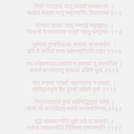
नेत्रे नारायणः पातु ललाटं गरुडध्वजः ।
कपोलं केशवः पातु चक्रपाणिः शिरस्तथा ॥८॥
प्रभाते माधवः पातु मध्याह्ने मधुसूदनः ।
दिनान्ते दैत्यनाशश्च रात्रौ रक्षतु चन्द्रमाः ॥९॥
पूर्वस्यां पुण्डरीकाक्षो वायव्यां च जनार्दनः ।
इति ते कथितं वत्स सर्वमन्त्रौघविग्रहम् ॥१०॥
तव स्नेहान्मयाऽऽख्यातं न वक्तव्यं तु कस्यचित् ।
कवचं धारयेद्यस्तु साधको दक्षिणे भुजे ॥११॥
देवा मनुष्या गन्धर्वा यज्ञास्तस्य न संशयः ।
योषिद्वामभुजे चैव पुरुषो दक्षिणे भुजे ॥१२॥
निभृयात्कवचं पुण्यं सर्वसिद्धियुतो भवेत् ।
कण्ठे यो धारयेदेतत् कवचं मत्स्वरूपिणम् ॥१३॥
युद्धे जयमवाप्नोति द्यूते वादे च साधकः ।
सर्वथा जयमाप्नोति निश्चितं जन्मजन्मनि ॥१४॥