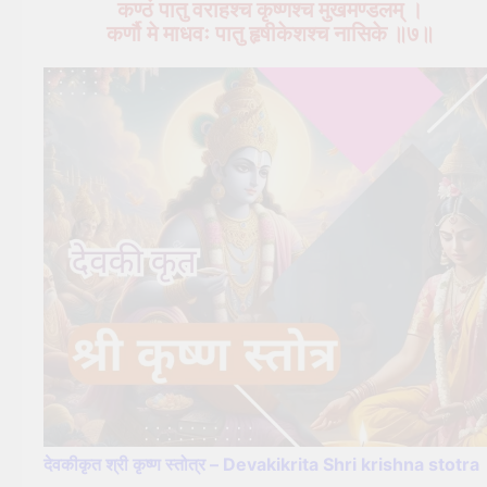
कण्ठं पातु वराहश्च कृष्णश्च मुखमण्डलम् ।
कर्णौ मे माधवः पातु हृषीकेशश्च नासिके ॥७॥
देवकीकृत श्री कृष्ण स्तोत्र – Devakikrita Shri krishna stotra