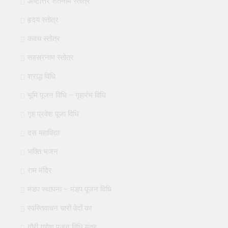
अष्टोत्तर शतनाम स्तोत्र
हृदय स्तोत्र
कवच स्तोत्र
सहस्रनाम स्तोत्र
श्राद्ध विधि
भूमि पूजन विधि – गृहारंभ विधि
गृह प्रवेश पूजा विधि
दस महाविद्या
भक्ति भजन
राम मंदिर
मंडप स्थापना – मंडप पूजन विधि
स्वस्तिवाचन चारों वेदों का
गौरी गणेश पूजन विधि मंत्र