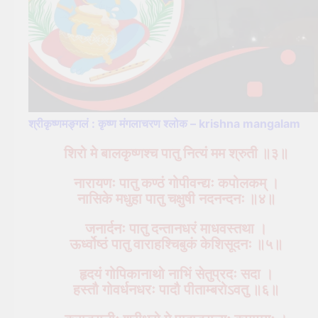
श्रीकृष्णमङ्गलं : कृष्ण मंगलाचरण श्लोक – krishna mangalam
शिरो मे बालकृष्णश्च पातु नित्यं मम श्रुती ॥३॥
नारायणः पातु कण्ठं गोपीवन्द्यः कपोलकम् ।
नासिके मधुहा पातु चक्षुषी नदनन्दनः ॥४॥
जनार्दनः पातु दन्तानधरं माधवस्तथा ।
ऊर्ध्वोष्ठं पातु वाराहश्चिबुकं केशिसूदनः ॥५॥
हृदयं गोपिकानाथो नाभिं सेतुप्रदः सदा ।
हस्तौ गोवर्धनधरः पादौ पीताम्बरोऽवतु ॥६॥