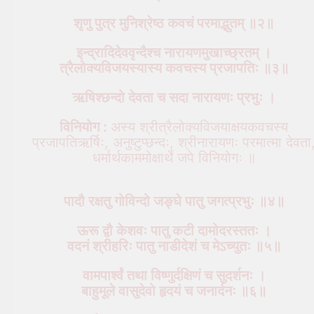
शृणु पुत्र मुनिश्रेष्ठ कवचं परमाद्भुतम् ॥२॥
इन्द्रादिदेववृन्दैश्च नारायणमुखाच्छ्रतम् ।
त्रैलोक्यविजयस्यास्य कवचस्य प्रजापतिः ॥३॥
ऋषिश्छन्दो देवता च सदा नारायणः प्रभुः ।
विनियोग :
अस्य श्रीत्रैलोक्यविजयाक्षयकवचस्य
प्रजापतिऋर्षिः, अनुष्टुप्छन्दः, श्रीनारायणः परमात्मा देवता
धर्मार्थकाममोक्षार्थे जपे विनियोगः ॥
पादौ रक्षतु गोविन्दो जङ्घे पातु जगत्प्रभुः ॥४॥
ऊरू द्वौ केशवः पातु कटी दामोदरस्ततः ।
वदनं श्रीहरिः पातु नाडीदेशं च मेऽच्युतः ॥५॥
वामपार्श्वं तथा विष्णुर्दक्षिणं च सुदर्शनः ।
बाहुमूले वासुदेवो हृदयं च जनार्दनः ॥६॥