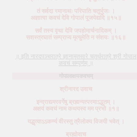
तं सर्वदा रमानाथः परिपाति चतुर्भुजः ।
अज्ञात्वा कवचं देवि गोपालं पूजयेद्यदि ॥१५॥
सर्वं तस्य वृथा देवि जपहोमार्चनादिकम् ।
सशस्त्रघातं सम्प्राप्य मृत्युमेति न संशयः ॥१६॥
॥ इति नारदपञ्चरात्रे ज्ञानामृतसारे चतुर्थरात्रे श्री गोपाल
कवचं सम्पूर्णम् ॥
गोपालाक्षयकवचम्
श्रीनारद उवाच
इन्द्राद्यमरवर्गेषु ब्रह्मन्यत्परमाऽद्भुतम् ।
अक्षयं कवचं नाम कथयस्व मम प्रभो ॥१॥
यद्धृत्वाऽऽकर्ण्य वीरस्तु त्रैलोक्य विजयी भवेत् ।
ब्रह्मोवाच