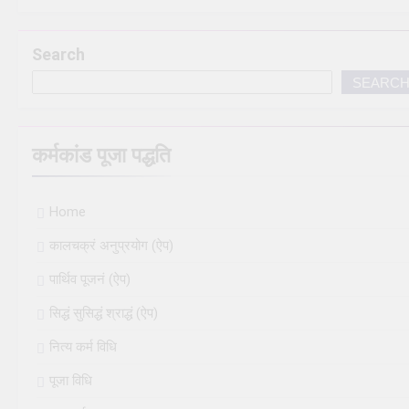
Search
SEARC
कर्मकांड पूजा पद्धति
Home
कालचक्रं अनुप्रयोग (ऐप)
पार्थिव पूजनं (ऐप)
सिद्धं सुसिद्धं श्राद्धं (ऐप)
नित्य कर्म विधि
पूजा विधि