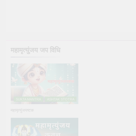
महामृत्युंजय जप विधि
SUKTA MANTRA
ASHTAK STOTRA
महामृत्युंजयष्टक