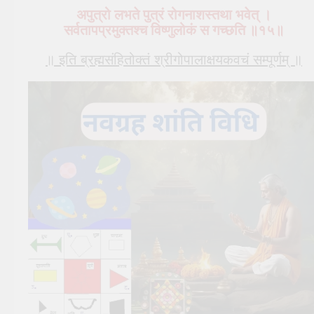
अपुत्रो लभते पुत्रं रोगनाशस्तथा भवेत् ।
सर्वतापप्रमुक्तश्च विष्णुलोकं स गच्छति ॥१५॥
॥ इति ब्रह्मसंहितोक्तं श्रीगोपालाक्षयकवचं सम्पूर्णम् ॥