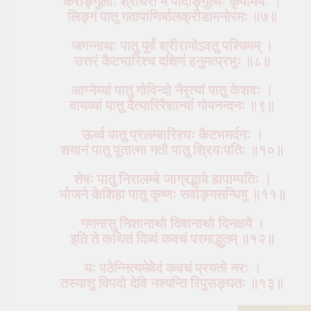
कराङ्गुलीः श्रीधरो मे पादाङ्गुल्यः कृपामयः ।
लिङ्गं पातु गदापाणिर्बालक्रीडामनोरमः ॥७॥
जगन्नाथः पातु पूर्वं श्रीरामोऽवतु पश्चिमम् ।
उत्तरं कैटभारिश्च दक्षिणं हनुमत्प्रभुः ॥८॥
आग्नेय्यां पातु गोविन्दो नैरृत्यां पातु केशवः ।
वायव्यां पातु दैत्यारिरैशान्यां गोपनन्दनः ॥९॥
ऊर्ध्व पातु प्रलम्बारिरधः कैटभमर्दनः ।
शयानं पातु पूतात्मा गतौ पातु श्रियःपतिः ॥१०॥
शेषः पातु निरालम्बे जाग्रद्भावे ह्यपाम्पतिः ।
भोजने केशिहा पातु कृष्णः सर्वाङ्गसन्धिषु ॥११॥
गणनासु निशानाथो दिवानाथो दिनक्षये ।
इति ते कथितं दिव्यं कवचं परमाद्भुतम् ॥१२॥
यः पठेन्नित्यमेवेदं कवचं प्रयतो नरः ।
तस्याशु विपदो देवि नश्यन्ति रिपुसङ्घतः ॥१३॥