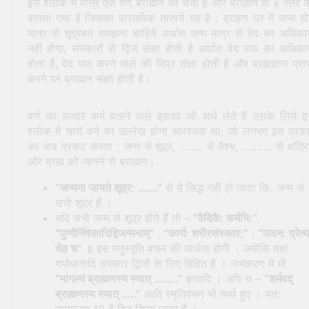
इस श्लोक में मात्र एक वर्ण ब्राह्मण की चर्चा है और ब्राह्मण के ४ स्तर 
बताया गया है जिसका वास्तविक तात्पर्य यह है : ब्राहण घर में जन्म हो
मात्र से शूद्रवत समझना चाहिये अर्थात जन्म मात्र से वेद का अधिका
नहीं होगा, संस्कारों से द्विज संज्ञा होती है अर्थात वेद पाठ का अधिका
होता है, वेद पाठ करने वाले की विप्र संज्ञा होती है और ब्रह्मज्ञान प्राप
करने पर ब्राह्मण संज्ञा होती है।
वर्ण का आधार कर्म बताने वाले इसका जो अर्थ लेते हैं उसके लिये 
श्लोक में चारों वर्ण का उल्लेख होना आवश्यक था, जो लगभग इस प्रक
का भाव प्रकट करता : जन्म से शूद्र, …….. से वैश्य, ………. से क्षत्र
और ब्रह्म को जानने से ब्राह्मण।
“जन्मना जायते शूद्र: …….”
से ये सिद्ध नहीं हो जाता कि, जन्म से
सभी शूद्र हैं ।
यदि सभी जन्म से शूद्र होते हैं तो –
“वैदिकै: कर्मभि:”
,
“पुण्यैर्निषेकादिद्विजन्मनाम्”
,
“कार्य: शरीरसंस्कार:”
,
“पावन: प्रेत्य
चेह च”
॥
इस मनुस्मृति वचन की व्यर्थता होगी । क्योंकि यहां
गर्भाधानादि संस्कार द्विजों के लिए विहित है । नामकरण में भी
“मांगल्यं ब्राह्मणस्य स्यात् ……..”
इत्यादि । अपि च –
“शर्मवद्
ब्राह्मणस्य स्यात् …..”
आदि स्मृतिवचन भी व्यर्थ हुए । यत:
नामकरण 10 वें दिन किया जाता है ।