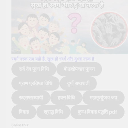
स्वर्ग नरक सब यहीं है, सुख ही स्वर्ग और दुःख नरक है
सर्व देव पूजा विधि
षोडशोपचार पूजन
प्राण प्रतिष्ठा विधि
दुर्गा सप्तशती
रुद्राष्टाध्यायी
हवन विधि
महामृत्युंजय जप
विवाह
श्राद्ध विधि
कुम्भ विवाह पद्धति pdf
Share this: