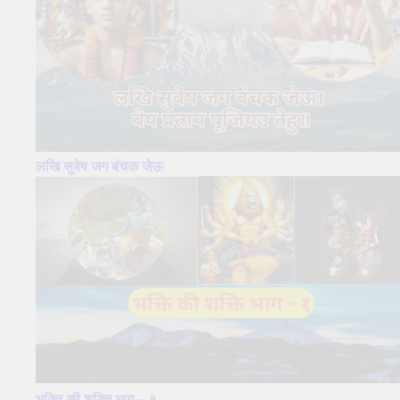
लखि सुबेष जग बंचक जेऊ
भक्ति की शक्ति भाग – १