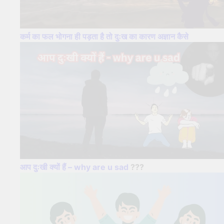
कर्म का फल भोगना ही पड़ता है तो दुःख का कारण अज्ञान कैसे
आप दुःखी क्यों हैं – why are u sad
???