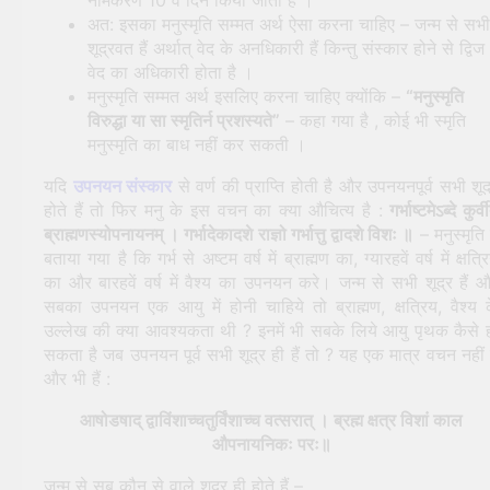
अत: इसका मनुस्मृति सम्मत अर्थ ऐसा करना चाहिए – जन्म से सभी
शूद्रवत हैं अर्थात् वेद के अनधिकारी हैं किन्तु संस्कार होने से द्विज
वेद का अधिकारी होता है ।
मनुस्मृति सम्मत अर्थ इसलिए करना चाहिए क्योंकि –
“मनुस्मृति
विरुद्धा या सा स्मृतिर्न प्रशस्यते”
– कहा गया है , कोई भी स्मृति
मनुस्मृति का बाध नहीं कर सकती ।
यदि
उपनयन संस्कार
से वर्ण की प्राप्ति होती है और उपनयनपूर्व सभी शूद
होते हैं तो फिर मनु के इस वचन का क्या औचित्य है :
गर्भाष्टमेऽब्दे कुर्व
ब्राह्मणस्योपनायनम् । गर्भादेकादशे राज्ञो गर्भात्तु द्वादशे विशः ॥
– मनुस्मृति म
बताया गया है कि गर्भ से अष्टम वर्ष में ब्राह्मण का, ग्यारहवें वर्ष में क्षत्र
का और बारहवें वर्ष में वैश्य का उपनयन करे। जन्म से सभी शूद्र हैं 
सबका उपनयन एक आयु में होनी चाहिये तो ब्राह्मण, क्षत्रिय, वैश्य 
उल्लेख की क्या आवश्यकता थी ? इनमें भी सबके लिये आयु पृथक कैसे 
सकता है जब उपनयन पूर्व सभी शूद्र ही हैं तो ? यह एक मात्र वचन नहीं 
और भी हैं :
आषोडषाद् द्वाविंशाच्चतुर्विंशाच्च वत्सरात् । ब्रह्म क्षत्र विशां काल
औपनायनिकः परः॥
जन्म से सब कौन से वाले शूद्र ही होते हैं –