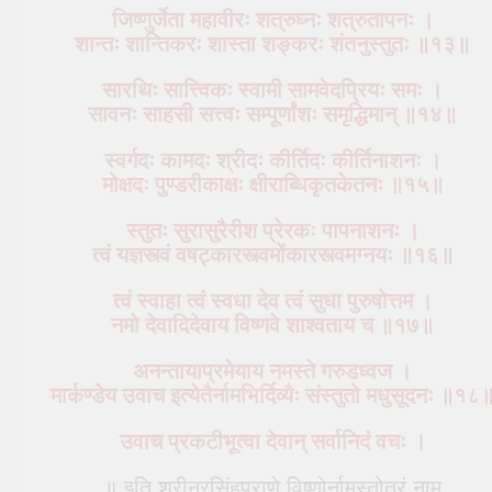
जिष्णुर्जेता महावीरः शत्रुघ्नः शत्रुतापनः ।
शान्तः शान्तिकरः शास्ता शङ्करः शंतनुस्तुतः ॥१३॥
सारथिः सात्त्विकः स्वामी सामवेदप्रियः समः ।
सावनः साहसी सत्त्वः सम्पूर्णांशः समृद्धिमान् ॥१४॥
स्वर्गदः कामदः श्रीदः कीर्तिदः कीर्तिनाशनः ।
मोक्षदः पुण्डरीकाक्षः क्षीराब्धिकृतकेतनः ॥१५॥
स्तुतः सुरासुरैरीश प्रेरकः पापनाशनः ।
त्वं यज्ञस्त्वं वषट्कारस्त्वमोंकारस्त्वमग्नयः ॥१६॥
त्वं स्वाहा त्वं स्वधा देव त्वं सुधा पुरुषोत्तम ।
नमो देवादिदेवाय विष्णवे शाश्वताय च ॥१७॥
अनन्तायाप्रमेयाय नमस्ते गरुडध्वज ।
मार्कण्डेय उवाच इत्येतैर्नामभिर्दिव्यैः संस्तुतो मधुसूदनः ॥१८
उवाच प्रकटीभूत्वा देवान् सर्वानिदं वचः ।
॥ इति श्रीनरसिंहपुराणे विष्णोर्नामस्तोत्रं नाम