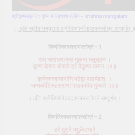
श्रीकृष्णमङ्गलं : कृष्ण मंगलाचरण श्लोक – krishna mangalam
॥ इति श्रीवामनपुराणे श्रीविष्णोर्नामाष्टकस्तोत्रं सम्पूर्णम् 
विष्णोरेकादशनामस्तोत्रं – 1
राम नारायणानन्त मुकुन्द मधुसूदन ।
कृष्ण केशव कंसारे हरे वैकुण्ठ वामन ॥१॥
इत्येकादशनामानि पठेद्वा पाठयेद्यतः ।
जन्मकोटिसहस्राणां पातकादेव मुच्यते ॥२॥
॥ इति श्रीविष्णोरेकादशनामस्तोत्रं सम्पूर्णम् ॥
विष्णोरेकादशनामस्तोत्रं – 2
हरे मुरारे मधुकैटभारे