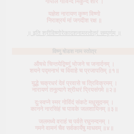
गोपाल गोविन्द मिकुन्द शौरे ।
यज्ञेश नारायण कृष्ण विष्णो
निराश्रयं मां जगदीश रक्ष ॥
॥ इति श्रीविष्णोरेकादशनामस्तोत्रं सम्पूर्णम् ॥
विष्णु षोडश नाम स्तोत्र
औषधे चिन्तयेद्विष्णुं भोजने च जनार्दनम् ।
शयने पद्मनाभं च विवाहे च प्रजापतिम् ॥१॥
युद्धे चक्रधरं देवं प्रवासे च त्रिविक्रमम् ।
नारायणं तनुत्यागे श्रीधरं प्रियसंगमे ॥२॥
दुःस्वप्ने स्मर गोविंदं संकटे मधुसूदनम् ।
कानने नारसिंहं च पावके जलशायिनम् ॥३॥
जलमध्ये वराहं च पर्वते रघुनन्दनम् ।
गमने वामनं चैव सर्वकार्येषु माधवम् ॥४॥