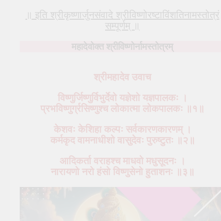
॥ इति श्रीकृष्णार्जुनसंवादे श्रीविष्णोरष्टाविंशतिनामस्तोत्रं
सम्पूर्णम् ॥
महादेवोक्त श्रीविष्णोर्नामस्तोत्रम्
श्रीमहादेव उवाच
विष्णुर्जिष्णुर्विभुर्देवो यज्ञेशो यज्ञपालकः ।
प्रभविष्णुर्ग्रसिष्णुश्च लोकात्मा लोकपालकः ॥१॥
केशवः केशिहा कल्पः सर्वकारणकारणम् ।
कर्मकृद वामनाधीशो वासुदेवः पुरुष्टुतः ॥२॥
आदिकर्ता वराहश्च माधवो मधुसूदनः ।
नारायणो नरो हंसो विष्णुसेनो हुताशनः ॥३॥