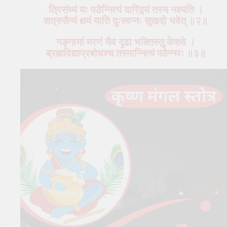
त्रिसंध्यं यः पठेन्नित्यं दारिद्र्यं तस्य नश्यति ।
शत्रुसैन्यं क्षयं याति दुःस्वप्नः सुखदो भवेत् ॥२॥
गङ्गायां मरणं चैव दृढा भक्तिस्तु केशवे ।
ब्रह्मविद्याप्रबोधश्च तस्मान्नित्यं पठेन्नरः ॥३॥