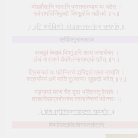
षोडशैतानि नामानि प्रातरूत्थाय यः पठेत् ।
सर्वपापविर्निमुक्तो विष्णुलोके महीयते ॥५॥
॥ इति श्रीविष्णोः षोडशनामस्तोत्रं सम्पूर्णम् ॥
श्रीविष्णुनामाष्टकं
अच्युतं केशवं विष्णुं हरिं सत्यं जनार्दनम् ।
हंसं नारायणं चैवमेतन्नामाष्टकं पठेत् ॥१॥
त्रिसन्ध्यं यः पठेन्नित्यं दारिद्र्यं तस्य नश्यति ।
शत्रुसैन्यं क्षयं याति दुःस्वप्नः सुखदो भवेत् ॥२॥
गङ्गायां मरणं चैव दृढा भक्तिस्तु केशवे ।
ब्रह्मविद्याप्रबोधश्च तस्मान्नित्यं पठेन्नरः ॥
॥ इति श्रीविष्णुनामाष्टकं सम्पूर्णम् ॥
विष्णोरष्टाविंशतिनामस्तोत्रम्