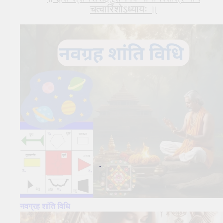
चत्वारिंशोऽध्यायः ॥
नवग्रह शांति
विधि