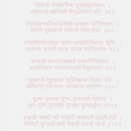
गोविन्दो गोपतिर्गोप्ता भूपतिर्भुवनेश्वरः ।
पद्मनाभो हृषीकेशो विभुर्दामोदरो हरिः ॥६॥
त्रिविक्रमस्त्रिलोकेशो ब्रह्मेशः प्रीतिवर्धनः ।
वामनो दुष्टदमनो गोविन्दो गोपवल्लभः ॥७॥
भक्तिप्रियोऽच्युतः सत्यः सत्यकीर्तिर्ध्रुवः शुचिः ।
कारुण्यः करुणो व्यासः पापहा शान्तिवर्धनः ॥८॥
संन्यासी शास्त्रतत्त्वज्ञो मन्दारगिरिकेतनः ।
बदरीनिलयः शान्तस्तपस्वी वैद्युतप्रभः ॥९॥
भूतावासो गुहावासः श्रीनिवासः श्रियः पतिः ।
तपोवासो दमो वासः सत्यवासः सनातनः ॥१०॥
पुरुषः पुष्कलः पुण्यः पुष्कराक्षो महेश्वरः ।
पूर्णः पूर्तिः पुराणज्ञः पुण्यज्ञः पुण्यवर्द्धनः ॥११॥
शङ्खी चक्री गदी शार्ङ्गी लाङ्गली मुशली हली ।
किरीटी कुण्डली हारी मेखली कवची ध्वजी ॥१२॥