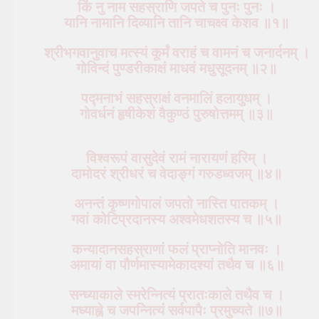
किं नु नाम सहस्राणि जपते च पुनः पुनः ।
यानि नामानि दिव्यानि तानि चाचक्ष्व केशव ॥१॥
श्रीभगवानुवाच मत्स्यं कूर्मं वराहं च वामनं च जनार्दनम् ।
गोविन्दं पुण्डरीकाक्षं माधवं मधुसूदनम् ॥२॥
पद्मनाभं सहस्राक्षं वनमालिं हलायुधम् ।
गोवर्धनं हृषीकेशं वैकुण्ठं पुरुषोत्तमम् ॥३॥
विश्वरूपं वासुदेवं रामं नारायणं हरिम् ।
दामोदरं श्रीधरं च वेदाङ्गं गरुडध्वजम् ॥४॥
अनन्तं कृष्णगोपालं जपतो नास्ति पातकम् ।
गवां कोटिप्रदानस्य अश्वमेधशतस्य च ॥५॥
कन्यादानसहस्राणां फलं प्राप्नोति मानवः ।
अमायां वा पौर्णमास्यामेकादश्यां तथैव च ॥६॥
सन्ध्याकाले स्मरेन्नित्यं प्रातःकाले तथैव च ।
मध्याह्ने च जपन्नित्यं सर्वपापैः प्रमुच्यते ॥७॥