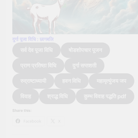
दुर्गा पूजा विधि : छागबलि
सर्व देव पूजा विधि
षोडशोपचार पूजन
प्राण प्रतिष्ठा विधि
दुर्गा सप्तशती
रुद्राष्टाध्यायी
हवन विधि
महामृत्युंजय जप
विवाह
श्राद्ध विधि
कुम्भ विवाह पद्धति pdf
Share this:
Facebook
X