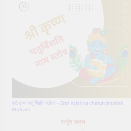
श्री कृष्ण चतुर्विंशति स्तोत्रं – Shri Krishna chaturvimshati
Stotram
अर्जुन उवाच