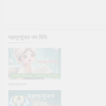
महामृत्युंजय जप विधि
SUKTA MANTRA
ASHTAK STOTRA
महामृत्युंजयष्टक