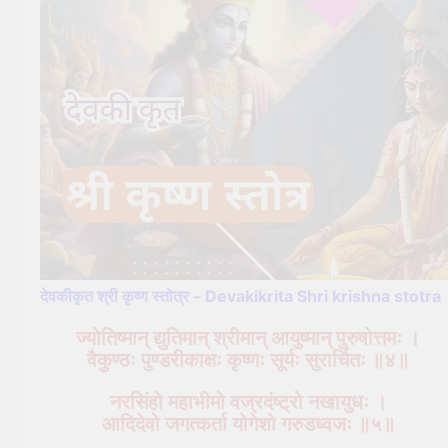
देवकीकृत श्री कृष्ण स्तोत्र – Devakikrita Shri krishna stotra
ज्योतिष्मान् द्युतिमान् श्रीमान् आयुष्मान् पुरुषोत्तमः ।
वैकुण्ठः पुण्डरीकाक्षः कृष्णः सूर्यः सुरार्चितः ॥४॥
नरसिंहो महाभीमो वज्रदंष्ट्रो नखायुधः ।
आदिदेवो जगत्कर्ता योगेशो गरुडध्वजः ॥५॥