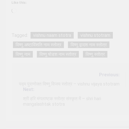
Like this:
Loading…
Tagged:
vishnu naam stotra
vishnu stotram
विष्णु अष्टाविंशति नाम स्तोत्र
विष्णु द्वादश नाम स्तोत्र
विष्णु नाम
विष्णु षोडश नाम स्तोत्र
विष्णु स्तोत्र
Post
Previous:
navigation
पद्म पुराणोक्त विष्णु विजय स्तोत्र – vishnu vijaya stotram
Next:
श्री हरि मंगलाष्टक स्तोत्र संस्कृत में – shri hari
mangalashtak stotra