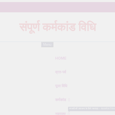
संपूर्ण कर्मकांड विधि
Karmkand – कर्मकांड पूजा पद्धति
Menu
HOME
व्रत-पर्व
पूजा विधि
कर्मकांड
भगवती की उपासना के लिये नवरात्र – NAVRATRA सबसे विशे
नवरात्र