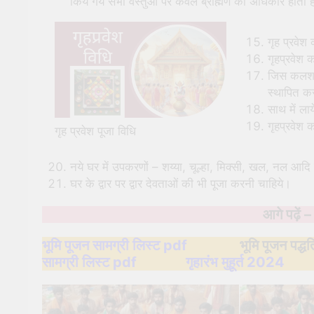
किये गये सभी वस्तुओं पर केवल ब्राह्मण का अधिकार होता ह
गृह प्रवेश
गृहप्रवेश 
जिस कलश क
स्थापित क
साथ में ला
गृहप्रवेश 
गृह प्रवेश पूजा विधि
नये घर में उपकरणों – शय्या, चूल्हा, मिक्सी, खल, नल आद
घर के द्वार पर द्वार देवताओं की भी पूजा करनी चाहिये।
आगे पढ़ें 
भूमि पूजन सामग्री लिस्ट pdf
भूमि पूजन पद्धत
सामग्री लिस्ट pdf
गृहारंभ मुहूर्त 2024