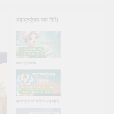
y Puja
महामृत्युंजय जप विधि
e
SUKTA MANTRA
ASHTAK STOTRA
महामृत्युंजयष्टक
्य देने के नियम और विधि : 70 सूर्य अर्घ्य मंत्र संस्कृत में
ars Ago
MAHAMRITYUNJAY JAAP
KAVACHAM STOTRAM
महामृत्युंजय कवच हिन्दी अर्थ सहित