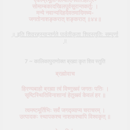
एकाम्रमूलनिलयादिनवीतिहोत्र-
सोमाम्बकादखिलपूर्वसुरान्तकर्तुः ।
मन्ये नवान्यदिहदैवतमादिमध्य-
जगतोनाशङ्करात् शङ्करात् ॥४४॥
॥ इति शिवरहस्यान्तर्गते पार्वतीकृता शिवस्तुतिः सम्पूर्णा
॥
7 ~ कालिकापुराणोक्त
ब्रह्मा
कृत शिव स्तुति
ब्रह्मोवाच
हिरण्यबाहो ब्रह्मा त्वं विष्णुस्त्वं जगतः पतिः ।
सृष्टिस्थितिविनाशानां हेतुस्त्वं केवलं हर ॥
त्वमष्टमूर्तिभिः सर्वं जगद्व्याप्य चराचरम् ।
उत्पादकः स्थापकश्च नाशकश्चापि विश्वकृत् ॥