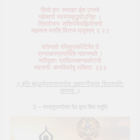
शिवो हरः स्मरहर ईश उत्तमो
महेश्वरो भवभयकृद्भवोऽरिहा ।
त्रिलोचनः शशिरविवह्निलोचनो
महामना मनसि विराज मादृशाम् ॥ २॥
शतेन्दवो रविकुलकोटिरेव ते
प्रभाकरप्रभमिति नावगम्यते ।
यदीदृशाः प्रविलसद्दण्डकोटयो
भवत्तनोः कणविवरेषु लक्षिताः ॥३॥
॥ इति बृहद्धर्मपुराणान्तर्गता दक्षपत्नीकृता शिवस्तुतिः
सम्पूर्णा ॥
3 ~ वराहपुराणोक्त देव कृत शिव स्तुति