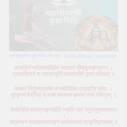
महाशिवरात्रि पूजा विधि और मंत्र- mahashivratri puja vidhi
कपालिनं मालिनमादिदेवं जटाधरं भीमभुजङ्गहारम् ।
प्रशासितारं च सहस्रमूर्तिं सहस्रशीर्षं पुरुषं वरिष्ठम् ॥
यमक्षरं निर्गुणमप्रमेयं तं ज्योतिरेकं प्रवदन्ति सन्तः ।
दूरङ्गमं वेदविदां च वन्द्यं सरवस्य हृत्स्थं परमं पवित्रम् ॥
तेजोनिधिं बालमृगाङ्गमौलिं नमामि रद्रं स्फुरदुग्रवक्त्रम्
।
कालेन्धनं कामदमस्तसङ्गं धर्मासनस्थं प्रकृतिद्वयस्थम् ॥