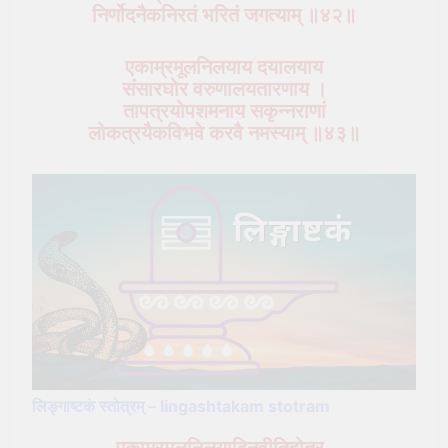
निर्णोदनैकनिरतं भरितं जगत्याम् ॥४२॥
एकाम्रमूलनिलयाय दयालयाय
संसारघोर वरुणालयतारणाय ।
तापत्रयोपशमनाय सकृन्नराणां
लोकत्रयैकविभवे करवै नमस्याम् ॥४३॥
लिङ्गाष्टकं स्तोत्रम् – lingashtakam stotram