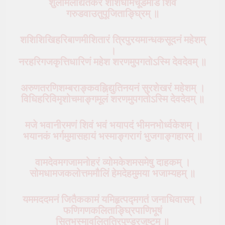
शुलामलोद्यतकरं शशिधामचूडमोडे शिवं
गरुडवाउतुपूजिताङ्घ्रिम् ॥
शशिशिखिहरिबाणमीशितारं त्रिपुरयमान्धकसूदनं महेशम्
।
नरहरिगजकृत्तिधारिणं महेश शरणमुपगतोऽस्मि देवदेवम् ॥
अरुणतरणिशम्बराङ्कवह्निद्युतिनयनं सुरशेखरं महेशम् ।
विधिहरिविमृशोचमाङ्गमूलं शरणमुपगतोऽस्मि देवदेवम् ॥
मजे भवानीरमणं शिवं भवं भयापदं भीमनभोर्ध्वकेशम् ।
भयानकं भर्गमुमासहायं भस्माङ्गरागं भुजगाङ्गहारम् ॥
वामदेवमगजामनोहरं व्योमकेशमसमेषु दाहकम् ।
सोमधामजकलोत्तममौलिं हेमदेहमुमया भजाम्यहम् ॥
यममददमनं जितैककामं यमिहृत्पद्मगतं जनाधिवासम् ।
फणिगणकलिताङ्घ्रिपाणिभूषं
सितभस्मावलितत्रिपुण्ड्रजुष्टम् ॥