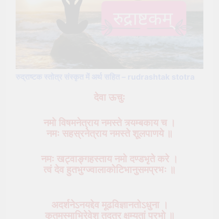
रुद्राष्टक स्तोत्र संस्कृत में अर्थ सहित – rudrashtak stotra
देवा ऊचुः
नमो विषमनेत्राय नमस्ते त्र्यम्बकाय च ।
नमः सहस्रनेत्राय नमस्ते शूलपाणये ॥
नमः खट्वाङ्गहस्ताय नमो दण्डभृते करे ।
त्वं देव हुतभुग्ज्वालाकोटिभानुसमप्रभः ॥
अदर्शनेऽनयद्देव मूढविज्ञानतोऽधुना ।
कृतमस्माभिरेवेश तदत्र क्षम्यतां प्रभो ॥