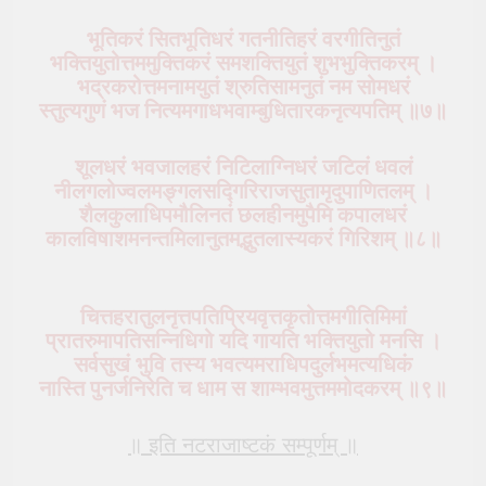
भूतिकरं सितभूतिधरं गतनीतिहरं वरगीतिनुतं
भक्तियुतोत्तममुक्तिकरं समशक्तियुतं शुभभुक्तिकरम् ।
भद्रकरोत्तमनामयुतं श्रुतिसामनुतं नम सोमधरं
स्तुत्यगुणं भज नित्यमगाधभवाम्बुधितारकनृत्यपतिम् ॥७॥
शूलधरं भवजालहरं निटिलाग्निधरं जटिलं धवलं
नीलगलोज्वलमङ्गलसद्गिरिराजसुतामृदुपाणितलम् ।
शैलकुलाधिपमौलिनतं छलहीनमुपैमि कपालधरं
कालविषाशमनन्तमिलानुतमद्भुतलास्यकरं गिरिशम् ॥८॥
चित्तहरातुलनृत्तपतिप्रियवृत्तकृतोत्तमगीतिमिमां
प्रातरुमापतिसन्निधिगो यदि गायति भक्तियुतो मनसि ।
सर्वसुखं भुवि तस्य भवत्यमराधिपदुर्लभमत्यधिकं
नास्ति पुनर्जनिरेति च धाम स शाम्भवमुत्तममोदकरम् ॥९॥
॥ इति नटराजाष्टकं सम्पूर्णम् ॥