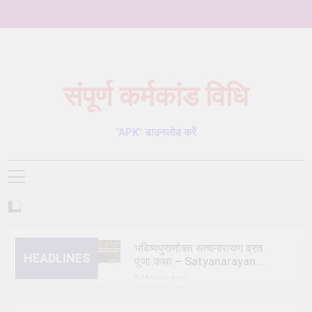
Skip
to
content
संपूर्ण कर्मकांड विधि
Karmkand – कर्मकांड पूजा पद्धति
"APK" डाउनलोड करें
भविष्यपुराणोक्त सत्यनारायण व्रत
HEADLINES
पूजा कथा – Satyanarayan
Vrat Puja Katha
5 Months Ago
त्रिक/त्रीतर (तेतर दोष) शांति
विधि – trik shanti puja