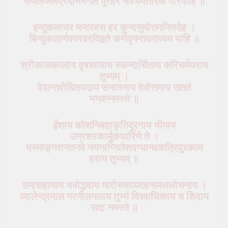
सजलजलप्रदनिभगल पुरहर भवभयतारक परिपाहि ॥
इन्दुकलाघर मन्दरवस हर कुन्दसुमोत्तमनिभदेह ।
बिन्दुकलार्णवपरवरविहृते कर्णदृगन्तधराव्यय पाहि ॥
श्रीकालकालाय वृषध्वजाय स्कन्दार्चिताय करिचर्मधराय
तुभ्यम् ।
वेदान्तवोधितपदाय सनातनाय देवोत्तमाय सततं
भगवन्नमस्ते ॥
ईशाय कोशनिबहाकृतिदूरगाय भीमाय
उग्रशरकार्मुकधारिणे ते ।
भस्माङ्गरागतनवे नयनाग्निलेशदग्धान्धकत्रिपुरकाम
हराय तुभ्यम् ॥
उमासहायाय भवोद्भवाय मारोरुकायदहनामललोचनाय ।
व्यालेन्द्रमाल गरनीलगलाय तुभ्यं विश्वाधिकाय च शिवाय
सदा नमस्ते ॥