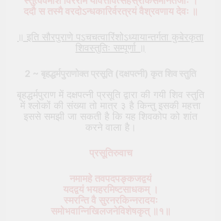
स्तुत्वैवमीशं विरराम यावत्तावत्सहस्रार्कसमानतेजाः ।
ददौ स तस्मै वरदोऽन्धकारिर्वरत्रयं वैश्रवणाय देवः ॥
॥ इति सौरपुराणे पऽचचत्वारिंशोऽध्यायान्तर्गता कुबेरकृता
शिवस्तुतिः
सम्पूर्णा
॥
2 ~ बृहद्धर्मपुराणोक्त
प्रसूति
(दक्षपत्नी) कृत शिव स्तुति
बृहद्धर्मपुराण में दक्षपत्नी प्रसूति द्वारा की गयी शिव स्तुति
में श्लोकों की संख्या तो मात्र ३ है किन्तु इसकी महत्ता
इससे समझी जा सकती है कि यह शिवकोप को शांत
करने वाला है।
प्रसूतिरुवाच
नमामहे तवपदपङ्कजद्वयं
यदद्वयं भयहरमिष्टसाधकम् ।
स्मरन्ति वै सुरनरकिन्नरादयः
समोभवान्निखिलजनेविशेषकृत् ॥१॥