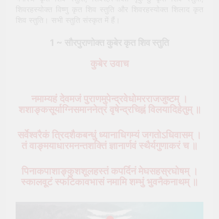
शिवरहस्योक्त विष्णु कृत शिव स्तुति और शिवरहस्योक्त शिलाद कृत
शिव स्तुति। सभी स्तुति संस्कृत में हैं।
1 ~ सौरपुराणोक्त कुबेर कृत शिव स्तुति
कुबेर उवाच
नमाम्यहं देवमजं पुराणमुपेन्द्रवेधोमरराजजुष्टम् ।
शशाङ्कसूर्याग्निसमाननेत्रं वृषेन्द्रचिह्नं विलयादिहेतुम् ॥
सर्वेश्वरैकं त्रिदशैकबन्धुं ध्यानाधिगम्यं जगतोऽधिवासम् ।
तं वाङ्मयाधारमनन्तशक्तिं ज्ञानार्णवं स्थैर्यगुणाकरं च ॥
पिनाकपाशाङ्कुशशूलहस्तं कपर्दिनं मेघसहस्रघोषम् ।
स्कालवूटं स्फटिकावभासं नमामि शम्भुं भुवनैकनाथम् ॥