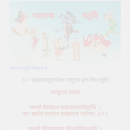
नटराज स्तुति संस्कृत में
5 ~ ब्रह्माण्डपुराणोक्त
परशुराम
कृत शिव स्तुति
परशुराम उवाच
नमस्ते देवदेवाय शङ्करायादिमूर्त्तये ।
नमः शर्वाय शान्ताय शाश्वताय नमोनमः ॥१॥
नमस्ते नीलकण्ठाय नीललोहितमूर्त्तये ।