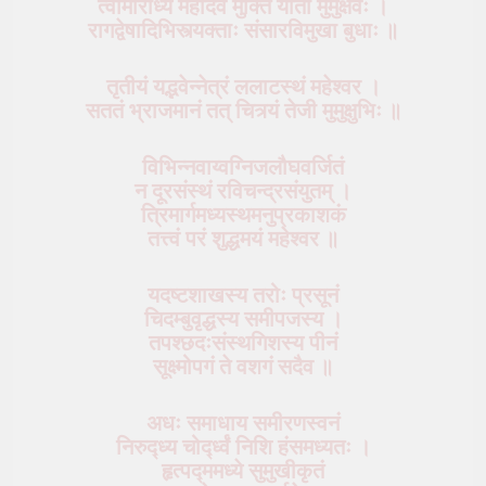
त्वामाराध्य महादेव मुक्तिं याता मुमुक्षवः ।
रागद्वेषादिभिस्त्यक्ताः संसारविमुखा बुधाः ॥
तृतीयं यद्भवेन्नेत्रं ललाटस्थं महेश्वर ।
सततं भ्राजमानं तत् चित्र्यं तेजी मुमुक्षुभिः ॥
विभिन्नवाय्वग्निजलौघवर्जितं
न दूरसंस्थं रविचन्द्रसंयुतम् ।
त्रिमार्गमध्यस्थमनुप्रकाशकं
तत्त्वं परं शुद्धमयं महेश्वर ॥
यदष्टशाखस्य तरोः प्रसूनं
चिदम्बुवृद्धस्य समीपजस्य ।
तपश्छदःसंस्थगिशस्य पीनं
सूक्ष्मोपगं ते वशगं सदैव ॥
अधः समाधाय समीरणस्वनं
निरुद्ध्य चोर्द्ध्वं निशि हंसमध्यतः ।
हृत्पद्ममध्ये सुमुखीकृतं