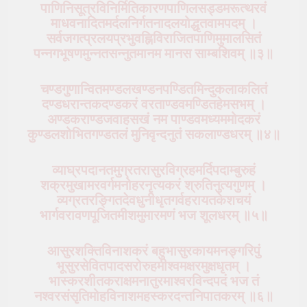
पाणिनिसूत्रविनिर्मितिकारणपाणिलसड्डमरूत्थरवं
माधवनादितमर्दलनिर्गतनादलयोद्धृतवामपदम् ।
सर्वजगत्प्रलयप्रभुवह्निविराजितपाणिमुमालसितं
पन्नगभूषणमुन्नतसन्नुतमानम मानस साम्बशिवम् ॥३॥
चण्डगुणान्वितमण्डलखण्डनपण्डितमिन्दुकलाकलितं
दण्डधरान्तकदण्डकरं वरताण्डवमण्डितहेमसभम् ।
अण्डकराण्डजवाहसखं नम पाण्डवमध्यममोदकरं
कुण्डलशोभितगण्डतलं मुनिवृन्दनुतं सकलाण्डधरम् ॥४॥
व्याघ्रपदानतमुग्रतरासुरविग्रहमर्दिपदाम्बुरुहं
शक्रमुखामरवर्गमनोहरनृत्यकरं श्रुतिनुत्यगुणम् ।
व्यग्रतरङ्गितदेवधुनीधृतगर्वहरायतकेशचयं
भार्गवरावणपूजितमीशमुमारमणं भज शूलधरम् ॥५॥
आसुरशक्तिविनाशकरं बहुभासुरकायमनङ्गरिपुं
भूसुरसेवितपादसरोरुहमीश्वमक्षरमुक्षधृतम् ।
भास्करशीतकराक्षमनातुरमाश्वरविन्दपदं भज तं
नश्वरसंसृतिमोहविनाशमहस्करदन्तनिपातकरम् ॥६॥