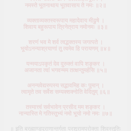
नमस्ते भूतनाथाय भूतवासाय ते नमः ॥२॥
व्यक्ताव्यक्तस्वरूपाय महादेवाय मीढुषे ।
शिवाय बहुरूपाय त्रिनेत्राय नमोनमः ॥३॥
शरणं भव मे शर्व त्वद्भक्तस्य जगत्पते ।
भूयोऽनन्याश्रयाणां तु त्वमेव हि परायणम् ॥४॥
यन्मयाऽपकृतं देव दुरुक्तं वापि शङ्कर ।
अजानता त्वां भगवन्मम तत्क्षन्तुमर्हसि ॥५॥
अनन्यवेद्यरुपस्य सद्भावमिह कः पुमान् ।
त्वामृते तव सर्वेश सम्यक्शक्नोति वेदितुम् ॥६॥
तस्मात्त्वं सर्वभावेन प्रसीद मम शङ्कर ।
नान्यास्ति मे गतिस्तुभ्यं नमो भूयो नमो नमः ॥७॥
॥ इति ब्रह्माण्डपुराणान्तर्गता परशुरामप्रोक्ता शिवस्तुतिः