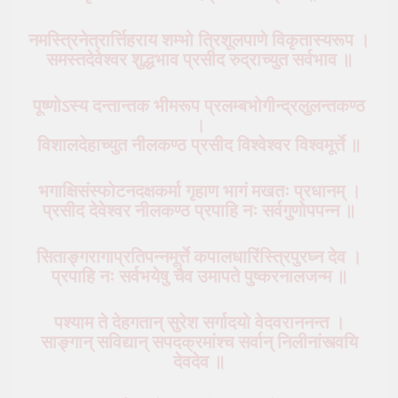
नमस्त्रिनेत्रार्त्तिहराय शम्भो त्रिशूलपाणे विकृतास्यरूप ।
समस्तदेवेश्वर शुद्धभाव प्रसीद रुद्राच्युत सर्वभाव ॥
पूष्णोऽस्य दन्तान्तक भीमरूप प्रलम्बभोगीन्द्रलुलन्तकण्ठ
।
विशालदेहाच्युत नीलकण्ठ प्रसीद विश्वेश्वर विश्वमूर्त्ते ॥
भगाक्षिसंस्फोटनदक्षकर्मा गृहाण भागं मखतः प्रधानम् ।
प्रसीद देवेश्वर नीलकण्ठ प्रपाहि नः सर्वगुणोपपन्न ॥
सिताङ्गरागाप्रतिपन्नमूर्त्ते कपालधारिंस्त्रिपुरघ्न देव ।
प्रपाहि नः सर्वभयेषु चैव उमापते पुष्करनालजन्म ॥
पश्याम ते देहगतान् सुरेश सर्गादयो वेदवराननन्त ।
साङ्गान् सविद्यान् सपदक्रमांश्च सर्वान् निलीनांस्त्वयि
देवदेव ॥