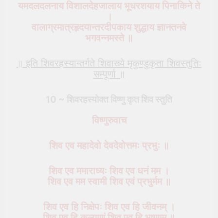
यमदलदलनाय विशालदेहजालाय भूधरशयाय पिनाकिने ते
।
वालाग्रमात्रहृदयान्तरदीपकाय शुद्धाय ज्ञानतनवे
भगवन्नमस्ते ॥
॥ इति शिवरहस्यान्तर्गते शिवाख्ये मृकुण्डुकृता शिवस्तुतिः
सम्पूर्णा ॥
10 ~ शिवरहस्योक्त
विष्णु
कृत शिव स्तुति
विष्णुरुवाच
शिव एव महादेवो देवदेवोत्तमः प्रभुः ॥
शिव एव ममाराध्यः शिव एव धनं मम ।
शिव एव मम स्वामी शिव एवं प्रभुर्मम ॥
शिव एव हि निक्षेपः शिव एव हि जीवनम् ।
शिव एव हि कल्याणं शिव एव हि भूषणम् ॥