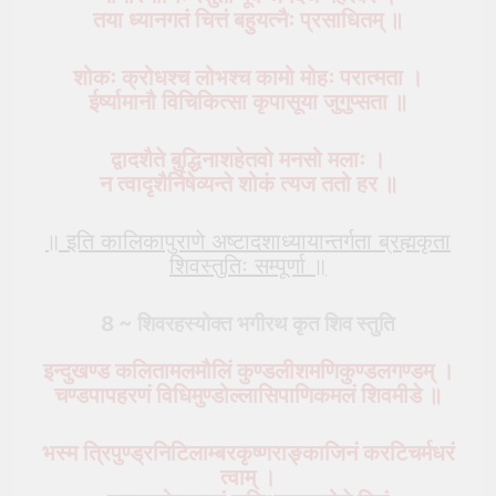
तया ध्यानगतं चित्तं बहुयत्नैः प्रसाधितम् ॥
शोकः क्रोधश्च लोभश्च कामो मोहः परात्मता ।
ईर्ष्यामानौ विचिकित्सा कृपासूया जुगुप्सता ॥
द्वादशैते बुद्धिनाशहेतवो मनसो मलाः ।
न त्वादृशैर्निषेव्यन्ते शोकं त्यज ततो हर ॥
॥ इति कालिकापुराणे अष्टादशाध्यायान्तर्गता ब्रह्मकृता
शिवस्तुतिः
सम्पूर्णा
॥
8 ~ शिवरहस्योक्त
भगीरथ
कृत शिव स्तुति
इन्दुखण्ड कलितामलमौलिं कुण्डलीशमणिकुण्डलगण्डम् ।
चण्डपापहरणं विधिमुण्डोल्लासिपाणिकमलं शिवमीडे ॥
भस्म त्रिपुण्ड्रनिटिलाम्बरकृष्णराङ्काजिनं करटिचर्मधरं
त्वाम् ।