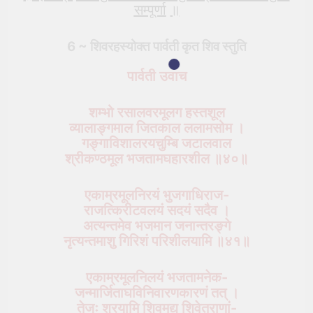
सम्पूर्णा
॥
6 ~ शिवरहस्योक्त
पार्वती
कृत शिव स्तुति
पार्वती उवाच
शम्भो रसालवरमूलग हस्तशूल
व्यालाङ्गमाल जितकाल ललामसोम ।
गङ्गाविशालरयचुम्बि जटालवाल
श्रीकण्ठमूल भजतामघहारशील ॥४०॥
एकाम्रमूलनिरयं भुजगाधिराज-
राजत्किरीटवलयं सदयं सदैव ।
अत्यन्तमेव भजमान जनान्तरङ्गे
नृत्यन्तमाशु गिरिशं परिशीलयामि ॥४१॥
एकाम्रमूलनिलयं भजतामनेक-
जन्मार्जिताघविनिवारणकारणं तत् ।
तेजः श्रयामि शिवमद्य शिवेतराणां-