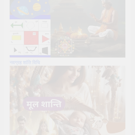
नवग्रह शांति
विधि