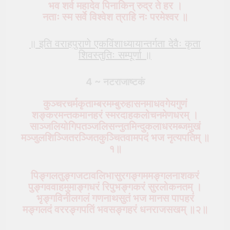
भव शर्व महादेव पिनाकिन् रुद्र ते हर ।
नताः स्म सर्वे विश्वेश त्राहि नः परमेश्वर ॥
॥ इति वराहपुराणे एकविंशाध्यायान्तर्गता देवैः कृता
शिवस्तुतिः
सम्पूर्णा
॥
4 ~ नटराजाष्टकं
कुञ्चरचर्मकृताम्बरमम्बुरुहासनमाधवगेयगुणं
शङ्करमन्तकमानहरं स्मरदाहकलोचनमेणधरम् ।
साञ्जलियोगिपतञ्जलिसन्नुतमिन्दुकलाधरमब्जमुखं
मञ्जुलशिञ्जितरञ्जितकुञ्चितवामपदं भज नृत्यपतिम् ॥
१॥
पिङ्गलतुङ्गजटावलिभासुरगङ्गममङ्गलनाशकरं
पुङ्गववाहमुमाङ्गधरं रिपुभङ्गकरं सुरलोकनतम् ।
भृङ्गविनीलगलं गणनाथसुतं भज मानस पापहरं
मङ्गलदं वररङ्गपतिं भवसङ्गहरं धनराजसखम् ॥२॥