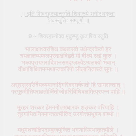
॥ इति शिवरहस्यान्तर्गते शिवाख्ये भगीरथकृता
शिवस्तुतिः सम्पूर्णा ॥
9 ~ शिवरहस्योक्त
मृकुण्डु
कृत शिव स्तुति
भालाक्षाध्वरशिक्ष कक्षवसते उक्षेन्द्रकेतो हर
त्र्यक्षाक्षय्यफलप्रदाक्षविहृते मां वीक्ष्य रक्षां कुरु ।
भक्ष्यप्रायगरादिपानसमदृग्लक्ष्येऽप्यलक्ष्यो भवान्
वीक्षाशिक्षितमन्मथान्तकरिपो लीलायितास्ते सुगः ॥
असुरसुरवरैर्विमथ्यमानाद्गिरिवरघर्षणतो हि सागरान्तात् ।
गरगुरुमीतिपराहतोर्जितोजोहरिविधिबलमित्प्रपन्न पाहि ॥
मुरहर शरकर हेमनगोत्तमधारक शङ्कर परिपाहि ।
तुरगायितनिगमान्तकभीतिद उरगोत्तमभूषण शम्भो ॥
मधुमथनाक्षिपदाम्बुजपूजित भगणाधिपभाकृतमौले ।