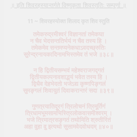
॥ इति शिवरहस्यान्तर्गते विष्णुकृता शिवस्तुतिः सम्पूर्णा ॥
11 ~ शिवरहस्योक्त
शिलाद
कृत शिव स्तुति
तमेकरुद्रमीश्वरं विज्ञानतां तमेकघा
न चैव भेदसन्ततिर्भयं न चैव तस्य हि ।
तमेकमेव सन्तमप्यनेकधाऽवदच्छ्रुतिः
सुरेन्द्रनायकादिनामभिस्तमेव तं भजे ॥३८॥
न हि द्वितीयसम्भवं महेश्वराजगद्गतं
द्वितीयकल्पनावशाद्भयं भवेत तस्य हि ।
द्विधैव देहभेदतो भजेऽद्य कृष्णपिङ्गलं
सुमङ्गलं शिवायुतं दिवाकरान्तरं सदा ॥३९॥
गुणत्रयातिदूरगं त्रिलोचनं त्रिमूर्तिगं
त्रिधामभूमसामभिस्त्रिलोकवासमीश्वरम् ।
भजे त्रिमात्रसङ्गतं तथोमिति श्रुतीरितं
अहा वुहा वु इत्यथो सुसामवेदवोधदम् ॥४०॥