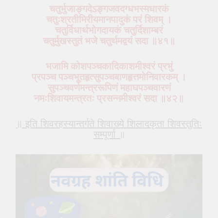
चतुर्भुजाङ्गदेऽङ्गजवदग्धभस्मधारकं
चतुःश्रतीमिरीयमानपादुकं परं शिवम् ।
चतुर्विधार्थभोगदायकं चतुर्दिशाम्बरं
चतुर्मुखस्तुतं भजे चतुर्थमद्वयं सदा ॥४१॥
भजामि कोशपञ्चकादिकाशमीश्वरं प्रभुं
प्रपञ्च पञ्चभूतहृत्सुपञ्चबाणहृत्तमोनिवारकम् ।
सुपञ्चवर्णमन्त्ररूपिणं महाघपञ्चवारणं
नमःशिवायमन्त्रतः प्रसन्नमीश्वरं सदा ॥४२॥
॥ इति शिवरहस्यान्तर्गते शिवाख्ये शिलादकृता शिवस्तुतिः
सम्पूर्णा ॥