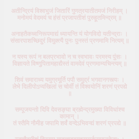
अतीन्द्रियं विश्वभुजं जितारिं गुणत्रयातीतमजं निरीहम् ।
मनोमयं वेदमयं च हंसं प्रजापतीशं पुरुहूतमिन्द्रम् ॥
अनाहतैकध्वनिरूपमाद्यं ध्यायन्ति यं योगविदो यतीन्द्राः ।
संसारपाशच्छिदुरं विमुक्त्यै पुनः पुनस्तं प्रणमामि नित्यम् ॥
न यस्य रूपं न बलप्रभावो न च स्वभावः परमस्य पुंसः ।
विज्ञायते विष्णुपितामहाद्यैस्तं वामदेवं प्रणमाम्यचिन्त्यम् ॥
शिवं समाराध्य यमुग्रमूर्ति पपौ समुद्रं भगवानगस्त्यः ।
लेभे दिलीपोऽप्यखिलां स चोर्वीं तं विश्वयोनिं शरणं प्रपद्ये
॥
सम्पूजयन्तो दिवि देवसङ्घा ब्रह्मेन्द्रमुख्या विविधांश्च
कामान् ।
तं स्तैमि नौमीह जपामि शर्वं वन्देऽभिवन्द्यं शरणं प्रपद्ये ॥