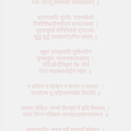
रजः परन्तु तेजस्तव सर्वदेक्ष्यताम् ॥
प्राणायामैः पूरकैः स्तम्भकैर्वा
रिक्तैश्चित्रैश्चोदनं यत्पराख्यम् ।
दृश्यादृश्यं योगिभिस्ते प्रपञ्चाः
शुद्धं वृद्धं तत्त्वतस्तेऽस्ति लब्धम् ॥
सूक्ष्मं जगद्व्यापि गुणौघपीनं
मृग्यम्बुधेः साधनसाध्यरूपम् ।
चौरैरक्षैर्नोज्झितं नैव नीतं
वित्तं तवास्त्यर्थहीनं महेश ॥
न कोपेन न शोकेन न मानेन न दम्भतः ।
उपयोज्य तु तद्वित्तमन्यथेव विवर्धते ॥
मायया मोहितः शम्भो विस्मृतं ते हृदि स्थितम् ।
मायां भिन्नं परिज्ञाय धारयाऽऽत्मानमात्मना ॥
मायास्माभिः स्तुता पूर्वं जगदर्थे महेश्वर ।