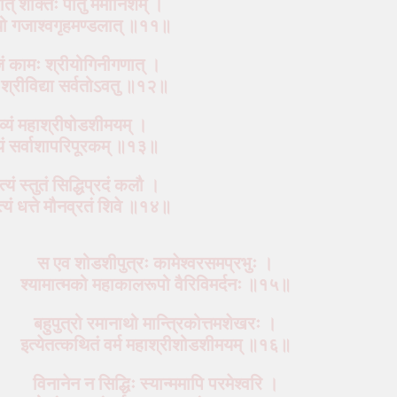
र्यात् शक्तिः पातु ममानिशम् ।
भ्यो गजाश्वगृहमण्डलात् ॥११॥
जं कामः श्रीयोगिनीगणात् ।
तु श्रीविद्या सर्वतोऽवतु ॥१२॥
व्यं महाश्रीषोडशीमयम् ।
प्यं सर्वाशापरिपूरकम् ॥१३॥
त्यं स्तुतं सिद्धिप्रदं कलौ ।
्यं धत्ते मौनव्रतं शिवे ॥१४॥
स एव शोडशीपुत्रः कामेश्वरसमप्रभुः ।
श्यामात्मको महाकालरूपो वैरिविमर्दनः ॥१५॥
बहुपुत्रो रमानाथो मान्त्रिकोत्तमशेखरः ।
इत्येतत्कथितं वर्म महाश्रीशोडशीमयम् ॥१६॥
विनानेन न सिद्धिः स्यान्ममापि परमेश्वरि ।