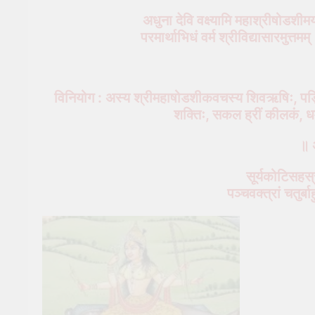
अधुना देवि वक्ष्यामि महाश्रीषोडशीम
परमार्थाभिधं वर्म श्रीविद्यासारमुत्तम
विनियोग : अस्य श्रीमहाषोडशीकवचस्य शिवऋषिः, पङ्क्
शक्तिः, सकल ह्रीं कीलकं, धर्म
॥ 
सूर्यकोटिसहस्
पञ्चवक्त्रां चतुर्