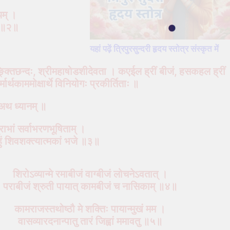
यम् ।
म् ॥२॥
यहां पढ़ें त्रिपुरसुन्दरी हृदय स्तोत्र संस्कृत में
तिछन्दः, श्रीमहाषोडशीदेवता । कएईल ह्रीं बीजं, हसकहल ह्रीं
ार्थकाममोक्षार्थे विनियोगः प्रकीर्तिताः ॥
अथ ध्यानम् ॥
राभां सर्वाभरणभूषिताम् ।
बाहुं शिवशक्त्यात्मकां भजे ॥३॥
शिरोऽव्यान्मे रमाबीजं वाग्बीजं लोचनेऽवतात् ।
पराबीजं श्रुती पायात् कामबीजं च नासिकाम् ॥४॥
कामराजस्तथोष्ठौ मे शक्तिः पायान्मुखं मम ।
वासव्यारदनान्पातु तारं जिह्वां ममावतु ॥५॥