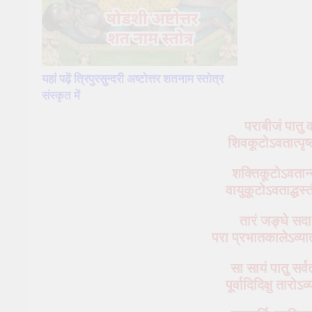
यहां पढ़ें त्रिपुरसुन्दरी अष्टोत्तर शतनाम स्तोत्र
संस्कृत में
पराबीजं पातु वक
शिवकूटोऽवतात्पृष्ठ
शक्तिकूटोऽवतान्न
वायुकूटोऽवताद्धस
तारं जङ्घे सदा 
परा प्रभातकालेऽव्यात
सा सायं पातु सर्व
पूर्वादिदिक्षु तारो