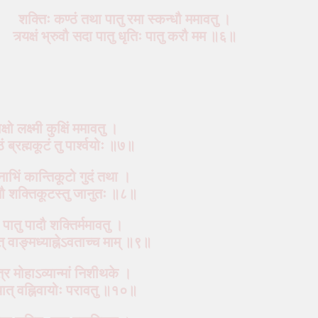
शक्तिः कण्ठं तथा पातु रमा स्कन्धौ ममावतु ।
त्र्यक्षं भ्रुवौ सदा
पातु
धृतिः
पातु
करौ मम ॥६॥
्षो लक्ष्मी कुक्षिं ममावतु ।
ं ब्रह्मकूटं तु पार्श्वयोः ॥७॥
ाभिं कान्तिकूटो गुदं तथा ।
्तौ शक्तिकूटस्तु जानुतः ॥८॥
पातु पादौ शक्तिर्ममावतु ।
् वाङ्मध्याह्नेऽवताच्च माम् ॥९॥
त्र मोहाऽव्यान्मां निशीथके ।
ऽव्यात् वह्निवायोः परावतु ॥१०॥