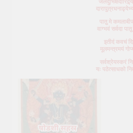
जलदुर्भिक्षदारिद्
दारापुत्रधनाढ्ये
पातु मे कमलाबी
वाग्भवं सर्वदा पा
इतीदं कवचं दि
मूलमन्त्रमयं गो
सर्वश्रेयस्करं नि
यः पठेत्साधको नित