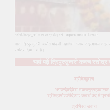
यहां पढ़ें त्रिपुरसुन्दरी कवच स्तोत्र संस्कृत में - tripura sundari kavach
माता त्रिपुरसुन्दरी अर्थात षोडशी महाविद्या कवच रुद्रयामल तंत्र
स्तोत्र दिया गया है।
यहां पढ़ें त्रिपुरसुन्दरी कवच स्त
श्रीदेव्युवाच
भगवन्देवदेवेश भक्तानुग्रहकारक
श्रीमहाषोडशीदेव्याः कवचं वद मे प्र
श्रीभैरव उवाच