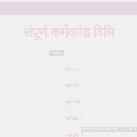
संपूर्ण कर्मकांड विधि
Karmkand – कर्मकांड पूजा पद्धति
Menu
HOME
व्रत-पर्व
पूजा विधि
कर्मकांड
भगवती की उपासना के लिये नवरात्र – NAVRATRA सबसे विशे
नवरात्र