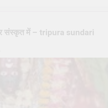
ण मार्गदर्शिका – Shiva Puja Rituals: A Step-by-Step Guide
सही देवता का चयन कैसे करें – How to Choose the Right Deity for Dail
ें होने वाली सामान्य गलतियाँ – Common mistakes in daily pooja at hom
ोत्र संस्कृत में – tripura sundari
िन्न प्रकार – The Different Types of Rudrabhishek
 क्या यह आवश्यक है? – Is Daily Sankalp Really Necessary?
s
िये काली पूजा (Kali Puja) की संपूर्ण विधि
सूर्य देव को अर्घ
o
2 Years Ago
2 Ye