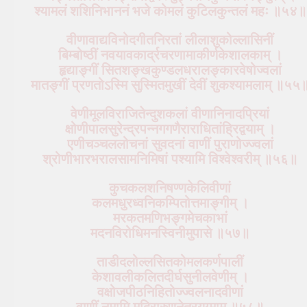
श्यामलं शशिनिभाननं भजे कोमलं कुटिलकुन्तलं महः ॥५४॥
वीणावाद्यविनोदगीतनिरतां लीलाशुकोल्लासिनीं
बिम्बोष्ठीं नवयावकार्द्रचरणामाकीर्णकेशालकाम् ।
हृद्याङ्गीं सितशङ्खकुण्डलधरालङ्कारवेषोज्वलां
मातङ्गीं प्रणतोऽस्मि सुस्मितमुखीं देवीं शुकश्यामलाम् ॥५५
वेणीमूलविराजितेन्दुशकलां वीणानिनादप्रियां
क्षोणीपालसुरेन्द्रपन्नगगणैराराधितांह्रिद्वयाम् ।
एणीचञ्चललोचनां सुवदनां वाणीं पुराणोज्ज्वलां
श्रोणीभारभरालसामनिमिषां पश्यामि विश्वेश्वरीम् ॥५६॥
कुचकलशनिषण्णकेलिवीणां
कलमधुरध्वनिकम्पितोत्तमाङ्गीम् ।
मरकतमणिभङ्गमेचकाभां
मदनविरोधिमनस्विनीमुपासे ॥५७॥
ताडीदलोल्लसितकोमलकर्णपालीं
केशावलीकलितदीर्घसुनीलवेणीम् ।
वक्षोजपीठनिहितोज्ज्वलनादवीणां
वाणीं नमामि मदिरारुणनेत्रयुग्माम् ॥५८॥