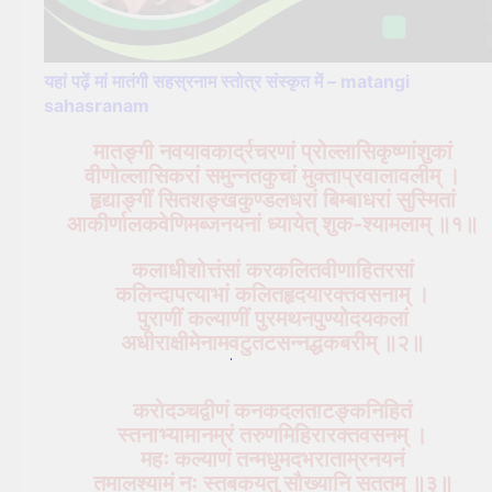
यहां पढ़ें मां मातंगी सहस्रनाम स्तोत्र संस्कृत में – matangi
sahasranam
मातङ्गी नवयावकार्द्रचरणां प्रोल्लासिकृष्णांशुकां
वीणोल्लासिकरां समुन्नतकुचां मुक्ताप्रवालावलीम् ।
हृद्याङ्गीं सितशङ्खकुण्डलधरां बिम्बाधरां सुस्मितां
आकीर्णालकवेणिमब्जनयनां ध्यायेत् शुक-श्यामलाम् ॥१॥
कलाधीशोत्तंसां करकलितवीणाहितरसां
कलिन्दापत्याभां कलितहृदयारक्तवसनाम् ।
पुराणीं कल्याणीं पुरमथनपुण्योदयकलां
अधीराक्षीमेनामवटुतटसन्नद्धकबरीम् ॥२॥
करोदञ्चद्वीणं कनकदलताटङ्कनिहितं
स्तनाभ्यामानम्रं तरुणमिहिरारक्तवसनम् ।
महः कल्याणं तन्मधुमदभराताम्रनयनं
तमालश्यामं नः स्तबकयतु सौख्यानि सततम् ॥३॥