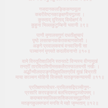
गजदानकलङ्किकण्ठमूला
कबरीवेष्टनकाङ्क्षणीयगुञ्जा ।
कुरुताद् दुरिताद् विमोक्षणं मे
कुहुना भिल्लकुटुम्बिनी भवानी ॥९॥
पाणौ मृणालसगुणं दधतीक्षुचापं
पृष्ठे लसत्कनककेतकबाणकोशौ ।
अङ्गे प्रवालकवचं वनवासिनी सा
पञ्चाननं मृगयते कदलीवनान्ते ॥१०॥
वामे विस्तृतिशालिनि स्तनतटे विन्यस्य वीणामुखं
तन्त्रीं तारविराविणीमसकलैरास्फालयन्ती नखैः ।
अर्द्धोन्मीलदपाङ्गदिक्षुवलितग्रीवं मुखं बिभ्रती
माया काञ्चन मोहिनी विजयते मातङ्गकन्यामयी ॥११॥
प्रतिक्षणपयोधर-प्रविलसद्विपञ्चीगुण-
प्रसारि करपङ्कजं बलभिदश्मपुञ्जोपमम् ।
कदम्बवनमालिकाशशिकलासमुद्भासितं
मतङ्गकुलमण्डनं मनसि मे महो जृम्भताम् ॥१२॥