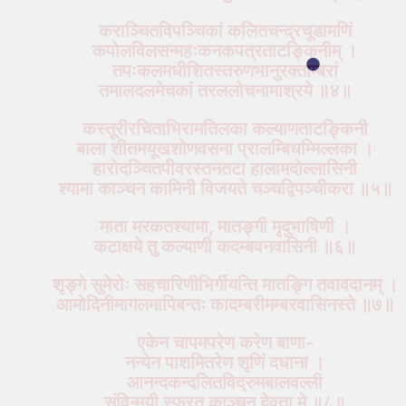
कराञ्चितविपञ्चिकां कलितचन्द्रचूडामणिं
कपोलविलसन्महःकनकपत्रताटङ्किनीम् ।
तपःकलमधीशितस्तरुणभानुरक्ताम्बरां
तमालदलमेचकां तरललोचनामाश्रये ॥४॥
कस्तूरीरचिताभिरामतिलका कल्याणताटङ्किनी
बाला शीतमयूखशोणवसना प्रालम्बिधम्मिल्लका ।
हारोदञ्चितपीवरस्तनतटा हालामदोल्लासिनी
श्यामा काञ्चन कामिनी विजयते चञ्चद्विपञ्चीकरा ॥५॥
माता मरकतश्यामा, मातङ्गी मृदुभाषिणी ।
कटाक्षये तु कल्याणी कदम्बवनवासिनी ॥६॥
श‍ृङ्गे सुमेरोः सहचारिणीभिर्गीयन्ति मातङ्गि तवावदानम् ।
आमोदिनीमागलमापिबन्तः कादम्बरीमम्बरवासिनस्ते ॥७॥
एकेन चापमपरेण करेण बाणा-
नन्येन पाशमितरेण श‍ृणिं दधाना ।
आनन्दकन्दलितविद्रुमबालवल्ली
संविन्मयी स्फुरतु काञ्चन देवता मे ॥८॥