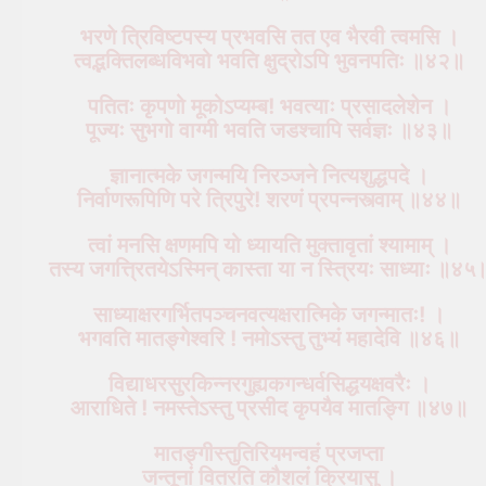
भरणे त्रिविष्टपस्य प्रभवसि तत एव भैरवी त्वमसि ।
त्वद्भक्तिलब्धविभवो भवति क्षुद्रोऽपि भुवनपतिः ॥४२॥
पतितः कृपणो मूकोऽप्यम्ब! भवत्याः प्रसादलेशेन ।
पूज्यः सुभगो वाग्मी भवति जडश्चापि सर्वज्ञः ॥४३॥
ज्ञानात्मके जगन्मयि निरञ्जने नित्यशुद्धपदे ।
निर्वाणरूपिणि परे त्रिपुरे! शरणं प्रपन्नस्त्वाम् ॥४४॥
त्वां मनसि क्षणमपि यो ध्यायति मुक्तावृतां श्यामाम् ।
तस्य जगत्त्रितयेऽस्मिन् कास्ता या न स्त्रियः साध्याः ॥४५
साध्याक्षरगर्भितपञ्चनवत्यक्षरात्मिके जगन्मातः! ।
भगवति मातङ्गेश्वरि ! नमोऽस्तु तुभ्यं महादेवि ॥४६॥
विद्याधरसुरकिन्नरगुह्यकगन्धर्वसिद्धयक्षवरैः ।
आराधिते ! नमस्तेऽस्तु प्रसीद कृपयैव मातङ्गि ॥४७॥
मातङ्गीस्तुतिरियमन्वहं प्रजप्ता
जन्तूनां वितरति कौशलं क्रियासु ।