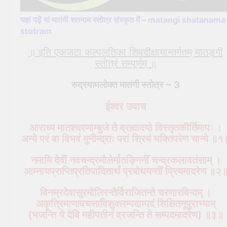
यहां पढ़ें मां मातंगी शतनाम स्तोत्र संस्कृत में – matangi shatanama
stotram
॥ इति एकजटा कल्पलतिका शिवदीक्षायान्तर्गतम् मातङ्गी
स्तोत्रं सम्पूर्णम् ॥
रुद्रयामलोक्त मातंगी स्तोत्र ~ 3
ईश्वर उवाच
आराध्य मातश्चरणाम्बुजे ते ब्रह्मादयो विस्तृतकीर्तिमापः ।
अन्ये परं वा विभवं मुनीन्द्राः परां श्रियं भक्तिपरेण चान्ये ॥१
नमामि देवीं नवचन्द्रमौलेर्मातङ्गिनीं चन्द्रकलावतंसाम् ।
आम्नायप्राप्तिप्रतिपादितार्थं प्रबोधयन्तीं प्रियमादरेण ॥२
विनम्रदेवासुरमौलिरन्तैर्विराजितन्ते चरणारविन्दम् ।
अकृत्रिमाणावचसाविशुक्लम्पदाम्पदं शिक्षितनूपुराभ्याम्
(भजन्ति ये देवि महीपतीनं व्रजन्ति ते सम्पदमादरेण) ॥३॥