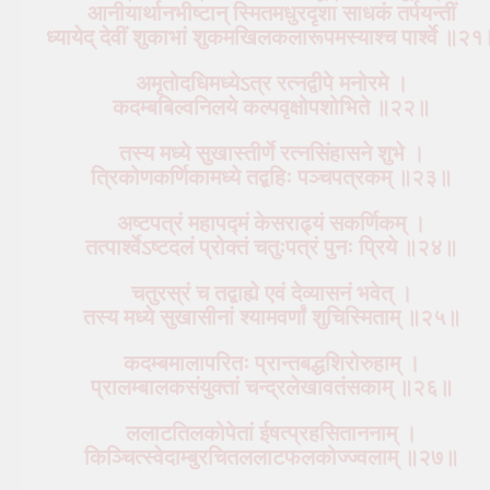
आनीयार्थानभीष्टान् स्मितमधुरदृशा साधकं तर्पयन्तीं
ध्यायेद् देवीं शुकाभां शुकमखिलकलारूपमस्याश्च पार्श्वे ॥२१
अमृतोदधिमध्येऽत्र रत्नद्वीपे मनोरमे ।
कदम्बबिल्वनिलये कल्पवृक्षोपशोभिते ॥२२॥
तस्य मध्ये सुखास्तीर्णे रत्नसिंहासने शुभे ।
त्रिकोणकर्णिकामध्ये तद्बहिः पञ्चपत्रकम् ॥२३॥
अष्टपत्रं महापद्मं केसराढ्यं सकर्णिकम् ।
तत्पार्श्वेऽष्टदलं प्रोक्तं चतुःपत्रं पुनः प्रिये ॥२४॥
चतुरस्रं च तद्बाह्ये एवं देव्यासनं भवेत् ।
तस्य मध्ये सुखासीनां श्यामवर्णां शुचिस्मिताम् ॥२५॥
कदम्बमालापरितः प्रान्तबद्धशिरोरुहाम् ।
प्रालम्बालकसंयुक्तां चन्द्रलेखावतंसकाम् ॥२६॥
ललाटतिलकोपेतां ईषत्प्रहसिताननाम् ।
किञ्चित्स्वेदाम्बुरचितललाटफलकोज्ज्वलाम् ॥२७॥