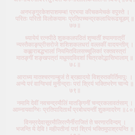
अनभङ्गुरकेशपाशमम्ब! प्रभया कीचकमेचकं वपुस्ते ।
परितः परितो विलोकयामः प्रतिपच्चन्द्रकलाधिरूढचूडम् ॥
७७॥
ध्यायेयं रत्नपीठे शुककलपठितं श‍ृण्वतीं श्यामगात्रीं
न्यस्तैकाङ्घ्रीसरोजे शशिशकलधरां वल्लकीं वादयन्तीम् ।
कह्लाराबद्धभालां नियमितविलसच्चूलिकां रक्तवस्त्रां
मातङ्गीं शङ्खपत्रां मधुमदविवशां चित्रकोद्भासिभालाम् ॥
७८॥
आराध्य मातश्चरणाम्बुजं ते ब्रह्मादयो विश्रुतकीर्तिमापुः ।
अन्ये परं वाग्विभवं मुनीन्द्राः परां श्रियं भक्तिभरेण चान्ये ॥
७९॥
नमामि देवीं नवचन्द्रमौलिं मातङ्गिनीं चन्द्रकलावतंसाम् ।
आम्नायवाग्भिः प्रतिपादितार्थं प्रबोधयन्तीं शुकमादरेण ॥८०
विनम्रदेवासुरमौलिरत्नैर्नीराजितं ते चरणारविन्दम् ।
भजन्ति ये देवि ! महीपतीनां परां श्रियं भक्तिमुपाश्रयन्ति ॥