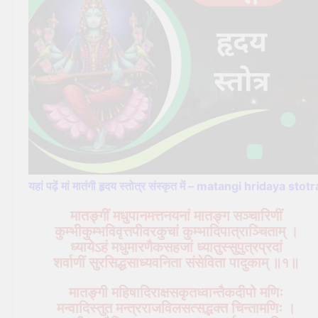
यहां पढ़ें मां मातंगी हृदय स्तोत्र संस्कृत में – matangi hridaya stotr
मातङ्गीं मधुपानमत्तनयनां मातङ्ग सञ्चारिणीं
कुम्भीकुम्भविवृत्तपीवरकुचां कुम्भादिपात्राञ्चिताम् ।
ध्यायेऽहं मधुमारणैकसहजां ध्यातुस्सुपुत्रप्रदां
शर्वाणीं सुरसिद्धसाध्यवनिता संसेविता पादुकाम् ॥१॥
मातङ्गी महिषादिराक्षसकृतध्वान्तैकदीपो मणिः
मन्वादिस्तुत मन्त्रराजविलसत्सद्भक्त चिन्तामणिः ।