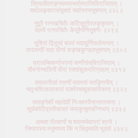
त्रिवलीतरङ्गमध्यस्थरोमराजिविराजिताम् ।
सर्वालङ्कारसंयुक्तां सर्वाभरणभूषणाम् ॥२८॥
नूपुरै रत्नखचितैः कटिसूत्रैरलङ्कृताम् ।
वलयै रत्नरचितैः केयूरैर्मणिभूषणैः ॥२९॥
भूषितां द्विभुजां बालां मदाघूर्णितलोचनाम् ।
वादयन्तीं सदा वीणां शङ्खकुण्डलभूषणाम् ॥३०॥
प्रालम्बिकर्णाभरणां कर्णोत्तंसविराजिताम् ।
यौवनोन्मादिनीं वीरां रक्तांशुकपरिग्रहाम् ॥३१॥
तमालनीलां तरुणीं मदमत्तां मतङ्गिनीम् ।
चतुःषष्टिकलारूपां पार्श्वस्थशुकसारिकाम् ॥३२॥
मातङ्गेशीं महादेवीं निःश्वस्यैनान्तरात्मना ।
सूर्यकोटिप्रतीकाशां जपाकुसुमसन्निभाम् ॥३३॥
अथवा पीतवर्णां च श्यामामेवापरां श्रये ।
निष्पापस्य मनुष्यस्य किं न सिद्ध्यति भूतले ॥३४॥