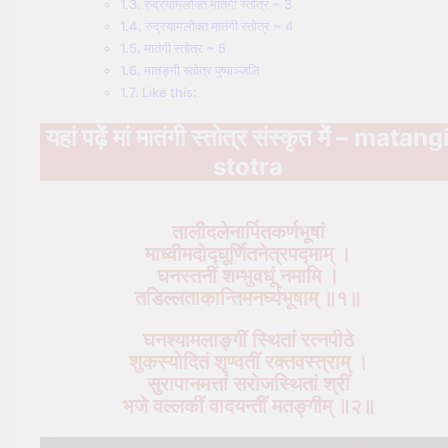
रुद्रयामलोक्त मातंगी स्तोत्र ~ 3
रुद्रयामलोक्त मातंगी स्तोत्र ~ 4
मातंगी स्तोत्र ~ 5
मातङ्गी स्तोत्र पुष्पाञ्जलि
Like this:
यहां पढ़ें मां मातंगी स्तोत्र संस्कृत में – matang
stotra
तालीदलेनार्पितकर्णभूषां
माध्वीमदोद्घूर्णितनेत्रपद्माम् ।
घनस्तनीं शम्भुवधूं नमामि ।
तडिल्लताकान्तिमनर्घ्यभूषाम् ॥१॥
घनश्यामलाङ्गीं स्थितां रत्नपीठे
शुकस्योदितं श‍ृण्वतीं रक्तवस्त्राम् ।
सुरापानमत्तां सरोजस्थितां श्रीं
भजे वल्लकीं वादयन्तीं मतङ्गीम् ॥२॥