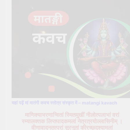
यहां पढ़ें मां मातंगी कवच स्तोत्र संस्कृत में – matangi kavach
माणिक्याभरणान्वितां स्मितमुखीं नीलोत्पलाभां वरां
रम्यालक्तक लिप्तपादकमलां नेत्रत्रयोल्लासिनीम् ।
वीणावादनतत्परां सुरनुतां कीरच्छदश्यामलां