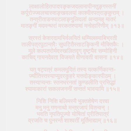
लाक्षालोहितपादपङ्कजदलामापीनतुङ्गस्तनीं
कर्पूरोज्ज्वलचारुशङ्खवलयां काश्मीरपत्राङ्कुराम् ।
तन्त्रीताडनपाटलाङ्गुलिदलां अन्दामह् मातरं
मातङ्गीं मदमन्थरां मरकतश्यामां मनोहारिणीम् ॥१३॥
स्रस्तं केशरदामभिर्वलयितं धम्मिल्लमाबिभ्रती
तालीपत्रपुटान्तरैः सुघटितैस्ताटङ्किनी मौक्तिकैः ।
मूले कल्पतरोर्मदस्खलितदृग् दृष्ट्यैव सम्मोहिनी
काचिद् गायनदेवता विजयते वीणावती वासना ॥१४॥
यत् षट्पत्रं कमलमुदितं तस्य यत्कर्णिकान्त-
र्ज्योतिस्तस्याप्युदरकुहरे यत्तदोङ्कारपीठम् ।
तस्याप्यन्तः स्तनभरनतां कुण्डलीति प्रसिद्धां
श्यामाकारां सकलजननीं सन्ततं भावयामि ॥१५॥
निशि निशि बलिमस्यै भुक्तशेषेण दत्त्वा
मनु मनु गणनाथो मन्त्रजापं वितन्वन् ।
भवति नृपतिपूज्यो योषितां प्रीतिपात्रं
व्रजति च पुनरन्ते शाश्वतीं मूर्तिमाद्याम् ॥१६॥