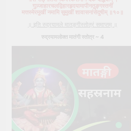
गुञ्जाहारचलद्विहारहृदयामापीनतुङ्गस्तनीं
मत्तस्मेरमुखीं नमामि सुमुखीं शावासनांसेदुषीम् ॥१०॥
॥ इति रुद्रयामले मातङ्गीस्तोत्रं समाप्तम् ॥
रुद्रयामलोक्त मातंगी स्तोत्र ~ 4