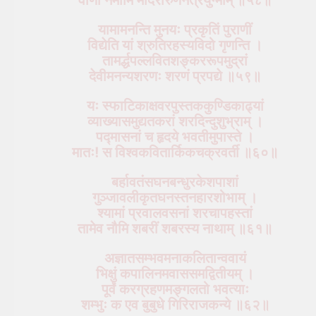
यामामनन्ति मुनयः प्रकृतिं पुराणीं
विद्येति यां श्रुतिरहस्यविदो गृणन्ति ।
तामर्द्धपल्लवितशङ्कररूपमुद्रां
देवीमनन्यशरणः शरणं प्रपद्ये ॥५९॥
यः स्फाटिकाक्षवरपुस्तककुण्डिकाढ्यां
व्याख्यासमुद्यतकरां शरदिन्दुशुभ्राम् ।
पद्मासनां च हृदये भवतीमुपास्ते ।
मातः! स विश्वकवितार्किकचक्रवर्ती ॥६०॥
बर्हावतंसघनबन्धुरकेशपाशां
गुञ्जावलीकृतघनस्तनहारशोभाम् ।
श्यामां प्रवालवसनां शरचापहस्तां
तामेव नौमि शबरीं शबरस्य नाथाम् ॥६१॥
अज्ञातसम्भवमनाकलितान्ववायं
भिक्षुं कपालिनमवाससमद्वितीयम् ।
पूर्वं करग्रहणमङ्गलतो भवत्याः
शम्भुः क एव बुबुधे गिरिराजकन्ये ॥६२॥