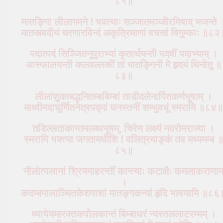
८१॥
मातङ्गि! लीलागमने ! भवत्याः सञ्जातमञ्जीरमिषाद् भजन्ते 
मातस्त्वदीयं चरणारविन्दं अकृत्रिमाणां वचसां विगुम्फाः ॥८२
पदात्पदं सिञ्जितनूपुराभ्यां कृतार्थयन्ती पदवीं पदाभ्याम् ।
आस्फालयन्ती कलवल्लकीं तां मातङ्गिनी मे हृदयं धिनोतु ॥
८३॥
लीलांशुकाबद्धनितम्बबिम्बां ताडीदलेनार्पितकर्णभूषाम् ।
माध्वीमदाघूर्णितनेत्रपद्मां घनस्तनीं शम्भुवधूं स्मरामि ॥८४॥
तडिल्लताकान्तमलब्धभूषम्, चिरेण लक्ष्यं नवरोमराज्या ।
स्मरामि भक्त्या जगतामधीशि ! वलित्रयाङ्कं तव मध्यमम्ब 
८५॥
नीलोत्पलानां श्रियमाहरन्तीं कान्त्याः कटाक्षैः कमलाकराणाम
।
कदम्बमालाञ्चितकेशपाशां मातङ्गकन्यां हृदि भावयामि ॥८६
ध्यायेयमारक्तकपोलकान्तं बिम्बाधरं न्यस्तललाटरम्यम् ।