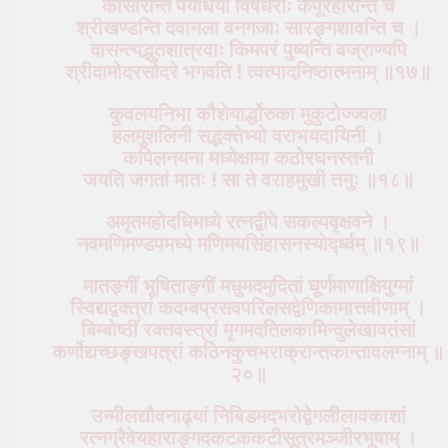
कासारन्ति पयोधयो विषधराः कर्पूरहारन्ति च
श्रीखण्डन्ति दवानला वनगजाः सारङ्गशावन्ति च ।
दासन्त्यद्भुतशात्रवाः किमपरं पुष्यन्ति वज्राण्यपि
श्रीदामोदरसोदरे भगवति ! त्वत्पादनिष्ठात्मनाम् ॥१७॥
कुवलयनिभा कौशेयार्द्धोरुका मुकुटोज्ज्वला
हलमुशलिनी सद्भक्तेभ्यो वराभयदायिनी ।
कपिलनयना मध्येक्षामा कठोरघनस्तनी
जयति जगतां मातः ! सा ते वराहमुखी तनुः ॥१८॥
अमृतमहोदधिमध्ये रत्नद्वीपे सकल्पवृक्षवने ।
नवमणिमण्डपमध्ये मणिमयसिंहासनस्योर्द्ध्वम् ॥१९॥
मातङ्गीं भूषिताङ्गीं मधुमदमुदितां घूर्णमाणाक्षियुग्मां
स्विद्यद्वक्त्रां कदम्बप्रसवपरिलसद्वेणिकामात्तवीणाम् ।
बिम्बोष्ठीं रक्तवस्त्रां मृगमदतिलकामिन्दुलेखावतंसां
कर्णोद्यच्छङ्खपत्रां कठिनकुचभराक्रान्तकान्तावलग्नाम् ॥
२०॥
उन्मीलद्यौवनाढ्यां निबिडमदभरोद्वेगलीलावकाशां
रत्नग्रैवेयहाराङ्गदकटककटीसूत्रमञ्जीरभूषाम् ।