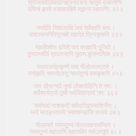
श्रीमत्कौलिकदानहास्यरचना चातुर्य राकामणिः
देवित्वं हृदये वसाद्यमहिमे मद्भाग्य रक्षामणिः ॥२॥
जयदेवि विशालाक्षि जय सर्वेश्वरि जय ।
जयाञ्जनगिरिप्रख्ये महादेव प्रियङ्करि ॥३॥
महाविश्वेश दयिते जय ब्रह्मादि पूजिते ।
पुष्पाञ्जलिं प्रदास्यामि गृहाण कुलनायिके ॥४॥
जयमातर्महाकृष्णे जय नीलोत्पलप्रभे ।
मनोहारि नमस्तेऽस्तु नमस्तुभ्यं वशङ्करि ॥५॥
जय सौभाग्यदे नॄणां लोकमोहिनि ते नमः ।
सर्वैश्वर्यप्रदे पुंसां सर्वविद्याप्रदे नमः ॥६॥
सर्वापदां नाशकरीं सर्वदारिद्र्यनाशिनीम् ।
नमो मातङ्गतनये नमश्चाण्डालि कामदे ॥७॥
नीलाम्बरे नमस्तुभ्यं नीलालकसमन्विते ।
नमस्तुभ्यं महावाणि महालक्ष्मि नमोऽस्तुते ॥८॥