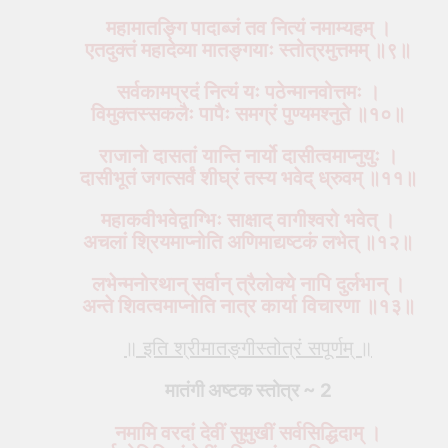
महामातङ्गि पादाब्जं तव नित्यं नमाम्यहम् ।
एतदुक्तं महादेव्या मातङ्गयाः स्तोत्रमुत्तमम् ॥९॥
सर्वकामप्रदं नित्यं यः पठेन्मानवोत्तमः ।
विमुक्तस्सकलैः पापैः समग्रं पुण्यमश्नुते ॥१०॥
राजानो दासतां यान्ति नार्यो दासीत्वमाप्नुयुः ।
दासीभूतं जगत्सर्वं शीघ्रं तस्य भवेद् ध्रुवम् ॥११॥
महाकवीभवेद्वाग्भिः साक्षाद् वागीश्वरो भवेत् ।
अचलां श्रियमाप्नोति अणिमाद्यष्टकं लभेत् ॥१२॥
लभेन्मनोरथान् सर्वान् त्रैलोक्ये नापि दुर्लभान् ।
अन्ते शिवत्वमाप्नोति नात्र कार्या विचारणा ॥१३॥
॥ इति श्रीमातङ्गीस्तोत्रं सपूर्णम् ॥
मातंगी अष्टक स्तोत्र ~ 2
नमामि वरदां देवीं सुमुखीं सर्वसिद्धिदाम् ।