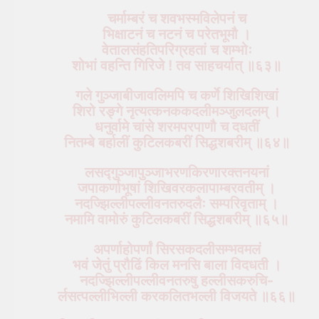
चर्माम्बरं च शवभस्मविलेपनं च
भिक्षाटनं च नटनं च परेतभूमौ ।
वेतालसंहतिपरिग्रहतां च शम्भोः
शोभां वहन्ति गिरिजे ! तव साहचर्यात् ॥६३॥
गले गुञ्जाबीजावलिमपि च कर्णे शिखिशिखां
शिरो रङ्गे नृत्यत्कनककदलीमञ्जुलदलम् ।
धनुर्वामे चांसे शरमपरपाणौ च दधतीं
नितम्बे बर्हालीं कुटिलकबरीं सिद्धशबरीम् ॥६४॥
लसद्गुञ्जापुञ्जाभरणकिरणारक्तनयनां
जपाकर्णाभूषां शिखिवरकलापाम्बरवतीम् ।
नदज्झिल्लीपल्लीवनतरुदलैः सम्परिवृताम् ।
नमामि वामोरुं कुटिलकबरीं सिद्धशबरीम् ॥६५॥
अपर्णाहोपर्णां सिरसकदलीसम्भवमलं
भवं जेतुं प्रौढिं किल मनसि बाला विदधती ।
नदज्झिल्लीपल्लीवनतरुषु हल्लीसकरुचि-
र्लसत्पल्लीभिल्ली करकलितभल्ली विजयते ॥६६॥