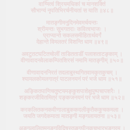
वाग्मित्वं श्रियमधिकां च मानशक्तिं
सौभाग्यं नृपतिभिरर्चनीयतां स याति ॥४८॥
मातङ्गीमनुदिनमेवमर्चयन्तः
श्रीमन्तः सुभगतराः कवित्वभाजः ।
प्राप्यान्ते सकलसमीहितार्थवर्गं
देहान्ते विमलतरं विशन्ति धाम ॥४९॥
अवटुतटघटितचोलीं ताडितताडीं पलाशताटङ्काम् ।
वीणावादनवेलाकम्पितशिरसं नमामि मातङ्गीम् ॥५०॥
वीणावादननिरतं तदलाबुस्थगितवामकृतकुचम् ।
श्यामलकोमलगात्रं पाटलनयनं परं भजे धाम ॥५१॥
अङ्कितपाणिचतुष्टयमङ्कुशपाशेक्षुपुष्पचापशरैः ।
शङ्करजीवितमित्रं पङ्कजनयनं परं भजे धाम ॥५२॥
करकलितकनकवीणालाबुककदलीकृतैककुचकमला ।
जयति जगदेकमाता मातङ्गी मङ्गलायतना ॥५३॥
अङ्गलालितमनङ्गविद्विषस्तुङ्गपीनकुचभारभङ्गुरम् ।