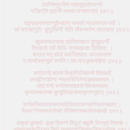
उपनिषदुपगीतं रुद्रमुद्घोषयन्ती
परिहरति मृडानी मध्यमं पाण्डवानाम् ॥७१॥
यद्गलाभरणतन्तुवैभवान् नायको गरलमागलं पपौ ।
तां चराचरगुरोः कुटुम्बिनीं नौमि यौवनभरेण लालसाम् ॥७२॥
सुधामप्यास्वाद्य प्रतिभयहरा मृत्युहरणीं
विपद्यन्ते सर्वे विधि-शतमखाद्या दिविषदः ।
करालं यत् क्ष्वेडं कवलितवतः कालकलना
न शम्भोस्तन्मूलं जननि ! तव ताटङ्कमहिमा ॥७३॥
करोपान्ते कान्ते वितरणिनिशान्ते विदधतीं
लसद्वीणाशोणां नखरुचिभिरेणाङ्कवदनाम् ।
सदा वन्दे सन्देतरुरुहवशन्देशकवशात्
कृपालम्बामम्बां कुसुमितकदम्बाङ्गणगृहाम् ॥७४॥
कर्णलम्बितकदम्बमञ्जरीकेसरारुणकपोलमण्डलम् ।
केवलं निगमवादगोचरं नीलिमानमवलोकयामहे ॥७५॥
अकृशं कुचयोः कृशं विलग्ने विपुलं चक्षुषि विस्तृतं नितम्बे ।
अरुणाधरमाविरस्तु चित्ते करुणाशालिकपालिभागधेयम् ॥७६