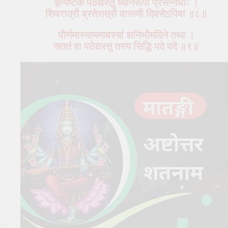
इत्यष्टकं पठेद्यस्तु ध्यानरूपां प्रसन्नधीः ।
शिवरात्रौ व्रतेरात्रौ वारूणी दिवसेऽपिवा ॥८॥
पौर्णमास्याममावस्यां शनिभौमदिने तथा ।
सततं वा पठेद्यस्तु तस्य सिद्धि पदे पदे ॥९॥