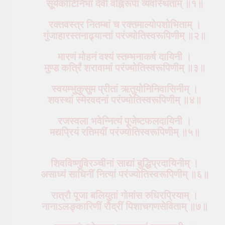
सूर्यकोटिनिभां देवीं वह्निरूपां व्यवस्थिताम् ॥१॥
रक्तवस्त्र नितम्बां च रक्तमाल्योपशोभिताम् ।
गुंजाहारस्तनाढ्यान्तां परंज्योतिस्वरूपिणीम् ॥२॥
मारणं मोहनं वश्यं स्तम्भनाकर्ष दायिनी ।
मुण्ड कर्त्रिं शरावामां परंज्योतिस्वरूपिणीम् ॥३॥
स्वयम्भुकुसुम प्रीतां ऋतुयोनिनिवासिनीम् ।
शवस्थां स्मेरवदनां परंज्योतिस्वरूपिणीम् ॥४॥
रजस्वला भवेन्नित्यं पूजेष्टफलदायिनी ।
मद्यप्रियं रतिमयीं परंज्योतिस्वरूपिणीम् ॥५॥
शिवविष्णुविरञ्चीनां साद्यां बुद्धिप्रदायिनीम् ।
असाध्यं साधिनीं नित्यां परंज्योतिस्वरूपिणीम् ॥६॥
रात्रौ पूजा बलियुतां गोमांस रुधिरप्रियाम् ।
नानाऽलङ्कारिणीं रौद्रीं पिशाचगणसेविताम् ॥७॥