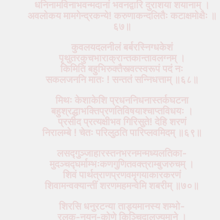
धनिनामविनाभवन्मदानां भवनद्वारि दुराशया शयानाम् ।
अवलोकय मामगेन्द्रकन्ये! करुणाकन्दलितैः कटाक्षमोक्षैः ॥
६७॥
कुवलयदलनीलं बर्बरस्निग्धकेशं
पृथुतरकुचभाराक्रान्तकान्तावलग्नम् ।
किमिति बहुभिरुक्तैस्त्वत्स्वरूपं पदं नः
सकलजननि मातः ! सन्ततं सन्निधत्ताम् ॥६८॥
मिथः केशाकेशि प्रधननिधनास्तर्कघटना
बहुश्रद्धाभक्तिप्रणतिविषयाश्चाप्तविधयः ।
प्रसीद प्रत्यक्षीभव गिरिसुते! देहि शरणं
निरालम्बे ! चेतः परिलुठति पारिप्लवमिदम् ॥६९॥
लसद्गुञ्जाहारस्तनभरनमन्मध्यलतिका-
मुदञ्चद्घर्माम्भःकणगुणितवक्त्राम्बुजरुचम् ।
शिवं पार्थत्राणप्रणवमृगयाकारकरणं
शिवामन्वक्यान्तीं शरणमहमन्वेमि शबरीम् ॥७०॥
शिरसि धनुरटन्या ताड्यमानस्य शम्भो-
रलक-नयन-कोणे किञ्चिदालज्यमाने ।