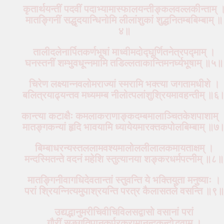
कृतार्थयन्तीं पदवीं पदाभ्यामास्फालयन्तीङ्कलवल्लकीन्ताम् 
मातङ्गिनीं सद्धृदयान्धिनोमि लीलांशुकां शुद्धनितम्बबिम्बाम् ॥
४॥
तालीदलेनार्पितकर्णभूषां माध्वीमदोद्घूर्णितनेत्रपद्माम् ।
घनस्तनीं शम्भुवधून्नमामि तडिल्लताकान्तिमनर्घ्यभूषाम् ॥५॥
चिरेण लक्ष्यान्नवलोमराज्यां स्मरामि भक्त्या जगतामधीशे ।
बलित्रयाढ्यन्तव मध्यमम्ब नीलोत्पलांशुश्रियमावहन्तीम् ॥६
कान्त्या कटाक्षैः कमलाकराणाङ्कदम्बमालाञ्चितकेशपाशाम् 
मातङ्गकन्यां हृदि भावयामि ध्यायेयमारक्तकपोलबिम्बाम् ॥७
बिम्बाधरन्यस्तललामवश्यमालोललीलालकमायताक्षम् ।
मन्दस्मितन्ते वदनं महेशि स्तुत्यानया शङ्करधर्मपत्नीम् ॥८॥
मातङ्गिनीवागधिदेवतान्तां स्तुवन्ति ये भक्तियुता मनुष्याः ।
परां श्रियन्नित्यमुपाश्रयन्ति परत्र कैलासतले वसन्ति ॥९॥
उद्यद्भानुमरीचिवीचिविलसद्वासो वसानां परां
गौरीं सङ्गतिपानकर्परकरामानन्दकन्दोद्भवाम् ।