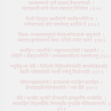
कामवच्चरते भूमौ साक्षाद् वैश्रवणायते ।
गद्यपद्यमयी वाणी तस्य वक्त्राद् विनिर्गता ॥३५॥
भैरवी त्रिपुरा लक्ष्मीर्वाणी मातङ्गिनीति च ।
पर्यायवाचका ह्येते सत्यमेतद् ब्रवीमि ते ॥३६॥
त्रिक-पञ्चकाष्टयुगलं षोडशकोष्ठाष्टकं चतुःषष्टौ ।
ध्यात्वाऽङ्गदेवतानां देव्याः परितो यजेत भावेन ॥३७॥
मातङ्गि ! मातरीशे ! मधुमथनाराधिते ! महामाये ! ।
मोहिनि ! मोहप्रमथिनि ! मन्मथमथनप्रिये नमस्तेऽस्तु ॥३८
स्तुतिषु तव देवि ! विधिरपि विहितमतिर्भवति चाप्यविहितमतिः 
यद्यपि भक्तिर्मामपि भवतीं स्तोतुं विलोभयति ॥३९॥
यतिजनहृदयावासे ! वासववन्द्ये वराङ्गि मातङ्गि ।
वीणावाद्यविनोद्यैर्नारदगीते ! नमो देवि ॥४०॥
देवि ! प्रसीद सुन्दरि पीनस्तनि कम्बुकण्ठि घनकेशि! ।
श्यामाङ्गि विद्रुमोष्ठि स्मितमुखि मुग्धाक्षि मौक्तिकाभरणे! ॥
४१॥