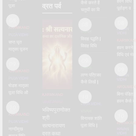
हवन विधि
कैसे करते हैं
व्रत पर्व
पूजा
पूर्वाङ्ग व
चतुर्थी का विवाह
उत्तराङ्ग –
–
08
पारस्कर
08
chaturthi
08
KARMKAND
गृह्यसूत्र के
HAVAN
vidhi
VIVAH
VIDHI
PUJA VIDHI
अनुसार
विवाह पद्धति |
KARMKAN
सप्त घृत
विवाह विधि और
हवन करने 
मातृका पूजन
मंत्र | जयमाला
विधि एवं मंत्
विधि –
विधि सहित –
09
– संपूर्ण हव
सप्तमातृका | 7
09
वाजसनेयी –
VIVAH
विधि मंत्र –
09
mothers
KARMKAND
vivah vidhi
लग्न पत्रिका
havan
HAVAN
shloka
PUJA VIDHI
VIDHI
कैसे लिखें |
vidhi
षोडश मातृका
ARGUMEN
प्रारूप | lagn
पूजा विधि और
बिना पंडित क
KARMKAND
patrika
10
मंत्र | 16
हवन कैसे कर
VRAT-PARV
PUJA VIDHI
matrika
10
भविष्यपुराणोक्त
VIVAH
KARMKAND
10
श्री
विनायक शांति
PUJA VIDHI
KARMKAN
सत्यनारायण
पूजा विधि |
नान्दीमुख
HAVAN
vinayak
व्रत कथा
VIDHI