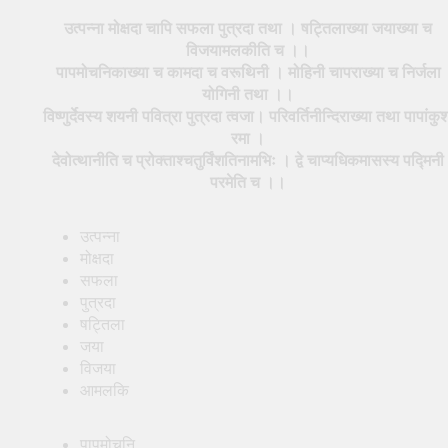
उत्पन्ना मोक्षदा चापि सफला पुत्रदा तथा । षट्तिलाख्या जयाख्या च
विजयामलकीति च ।।
पापमोचनिकाख्या च कामदा च वरूथिनी । मोहिनी चापराख्या च निर्जला
योगिनी तथा ।।
विष्णुर्देवस्य शयनी पवित्रा पुत्रदा त्वजा। परिवर्तिनीन्दिराख्या तथा पापांकु
रमा ।
देवोत्थानीति च प्रोक्ताश्चतुर्विंशतिनामभिः । द्वे चाप्यधिकमासस्य पद्मिनी
परमेति च ।।
उत्पन्ना
मोक्षदा
सफला
पुत्रदा
षट्तिला
जया
विजया
आमलकि
पापमोचनि