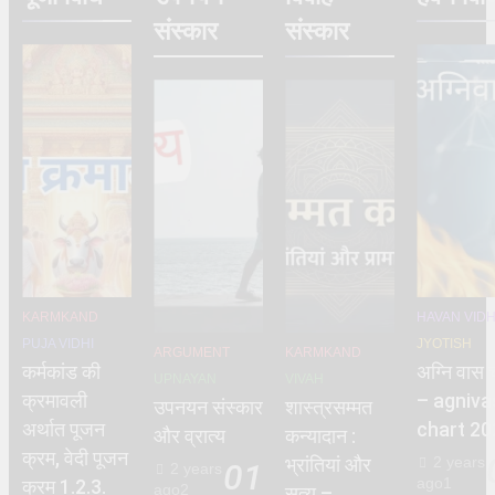
संस्कार
संस्कार
KARMKAND
HAVAN VIDH
PUJA VIDHI
JYOTISH
ARGUMENT
KARMKAND
कर्मकांड की
अग्नि वास च
UPNAYAN
VIVAH
क्रमावली
– agniva
उपनयन संस्कार
शास्त्रसम्मत
अर्थात पूजन
chart 20
और व्रात्य
कन्यादान :
क्रम, वेदी पूजन
2 years
भ्रांतियां और
01
2 years
ago
1
क्रम 1.2.3.
ago
2
सत्य –