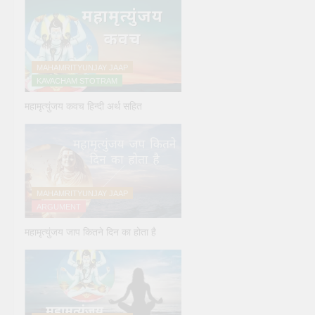
MAHAMRITYUNJAY JAAP
KAVACHAM STOTRAM
महामृत्युंजय कवच हिन्दी अर्थ सहित
MAHAMRITYUNJAY JAAP
ARGUMENT
महामृत्युंजय जाप कितने दिन का होता है