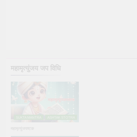
महामृत्युंजय जप विधि
SUKTA MANTRA
ASHTAK STOTRA
महामृत्युंजयष्टक