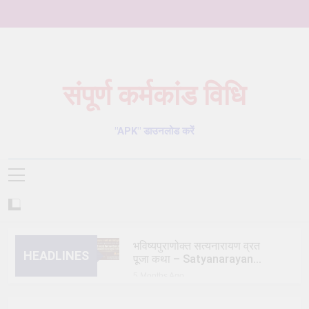
Skip
to
content
संपूर्ण कर्मकांड विधि
Karmkand – कर्मकांड पूजा पद्धति
"APK" डाउनलोड करें
भविष्यपुराणोक्त सत्यनारायण व्रत
HEADLINES
पूजा कथा – Satyanarayan
Vrat Puja Katha
5 Months Ago
त्रिक/त्रीतर (तेतर दोष) शांति
विधि – trik shanti puja