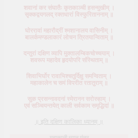
शवानां कर संघातैः कृतकाञ्ची हसन्मुखीम् ।
सृक्कद्वयगलद् रक्तधारां विस्फुरिताननाम् ॥
घोररावां महारौद्रीं श्मशानालय वासिनीम् ।
बालर्कमण्डलाकारं लोचन त्रितयान्विताम् ॥
दन्तुरां दक्षिण व्यापि मुक्तालम्बिकचोच्चयाम् ।
शवरूप महादेव हृदयोपरि संस्थिताम् ॥
शिवाभिर्घोर रावाभिश्चतुर्दिक्षु समन्विताम् ।
महाकालेन च समं विपरीत रतातुराम् ॥
सुक प्रसन्नावदनां स्मेरानन सरोरुहाम् ।
एवं सञ्चियन्तयेत् काली सर्वकाम समृद्धिदां ॥
॥ इति दक्षिण कालिका ध्यानम् ॥
महाकाली ध्यान मंत्र