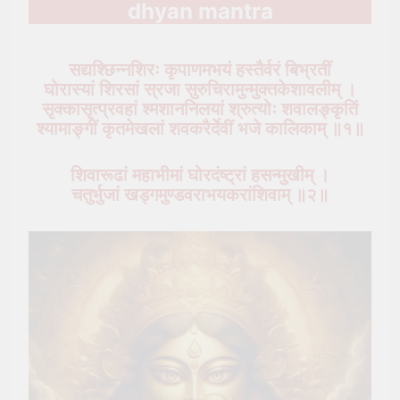
dhyan mantra
सद्यश्छिन्नशिरः कृपाणमभयं हस्तैर्वरं बिभ्रतीं
घोरास्यां शिरसां स्रजा सुरुचिरामुन्मुक्तकेशावलीम् ।
सृक्कासृत्प्रवहां श्मशाननिलयां श्रुत्योः शवालङ्कृतिं
श्यामाङ्गीं कृतमेखलां शवकरैर्देवीं भजे कालिकाम् ॥१॥
शिवारूढां महाभीमां घोरदंष्ट्रां हसन्मुखीम् ।
चतुर्भुजां खड्गमुण्डवराभयकरांशिवाम् ॥२॥