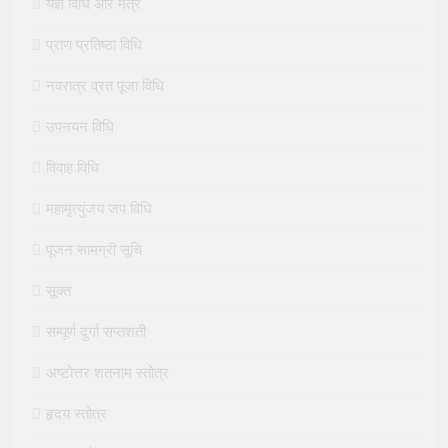
यज्ञ विधि और मंत्र
प्राण प्रतिष्ठा विधि
नवरात्र व्रत पूजा विधि
उपनयन विधि
विवाह विधि
महामृत्युंजय जप विधि
पूजन सामग्री सूचि
सूक्त
सम्पूर्ण दुर्गा सप्तशती
अष्टोत्तर शतनाम स्तोत्र
हृदय स्तोत्र