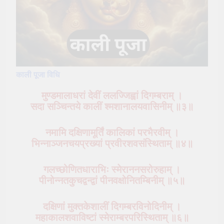
काली पूजा विधि
मुण्डमालाधरां देवीं ललज्जिह्वां दिगम्बराम् ।
सदा सञ्चिन्तये कालीं श्मशानालयवासिनीम् ॥३॥
नमामि दक्षिणामूर्तिं कालिकां परभैरवीम् ।
भिन्नाञ्जनचयप्रख्यां प्रवीरशवसंस्थिताम् ॥४॥
गलच्छोणितधाराभिः स्मेराननसरोरुहाम् ।
पीनोन्नतकुचद्वन्द्वां पीनवक्षोनितम्बिनीम् ॥५॥
दक्षिणां मुक्तकेशालीं दिगम्बरविनोदिनीम् ।
महाकालशवाविष्टां स्मेराम्बरपरिस्थिताम् ॥६॥