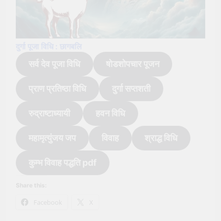
दुर्गा पूजा विधि : छागबलि
सर्व देव पूजा विधि
षोडशोपचार पूजन
प्राण प्रतिष्ठा विधि
दुर्गा सप्तशती
रुद्राष्टाध्यायी
हवन विधि
महामृत्युंजय जप
विवाह
श्राद्ध विधि
कुम्भ विवाह पद्धति pdf
Share this:
Facebook
X