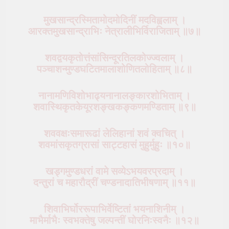
मुखसान्द्रस्मितामोदमोदिनीं मदविह्वलाम् ।
आरक्तमुखसान्द्राभिः नेत्रालीभिर्विराजिताम् ॥७॥
शवद्वयकृतोत्तंसांसिन्दूरतिलकोज्ज्वलाम् ।
पञ्चाशन्मुण्डघटितमालाशोणितलोहिताम् ॥८॥
नानामणिविशोभाढ्यनानालङ्कारशोभिताम् ।
शवास्थिकृतकेयूरशङ्खकङ्कणमण्डिताम् ॥९॥
शववक्षःसमारूढां लेलिहानां शवं क्वचित् ।
शवमांसकृतग्रासां साट्टहासं मुहुर्मुहुः ॥१०॥
खड्गमुण्डधरां वामे सव्येऽभयवरप्रदाम् ।
दन्तुरां च महारौद्रीं चण्डनादातिभीषणाम् ॥११॥
शिवाभिर्घोररूपाभिर्वेष्टितां भयनाशिनीम् ।
माभैर्माभैः स्वभक्तेषु जल्पन्तीं घोरनिःस्वनैः ॥१२॥