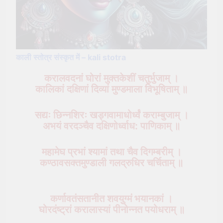
काली स्तोत्र संस्कृत में – kali stotra
करालवदनां घोरां मुक्तकेशीं चतुर्भुजाम् ।
कालिकां दक्षिणां दिव्यां मुण्डमाला विभूषिताम् ॥
सद्यः छिन्नशिरः खड्गवामाधोर्ध्वं कराम्बुजाम् ।
अभयं वरदञ्चैव दक्षिणोर्ध्वाध: पाणिकाम् ॥
महामेघ प्रभां श्यामां तथा चैव दिगम्बरीम् ।
कण्ठावसक्तमुण्डाली गलद्‌रुधिर चर्चिताम् ॥
कर्णावतंसतानीत शवयुग्मं भयानकां ।
घोरदंष्ट्रां करालास्यां पीनोन्नत पयोधराम् ॥