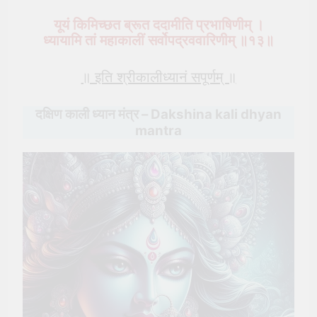
यूयं किमिच्छत ब्रूत ददामीति प्रभाषिणीम् ।
ध्यायामि तां महाकालीं सर्वोपद्रववारिणीम् ॥१३॥
॥ इति श्रीकालीध्यानं सपूर्णम् ॥
दक्षिण काली ध्यान मंत्र – Dakshina kali dhyan
mantra