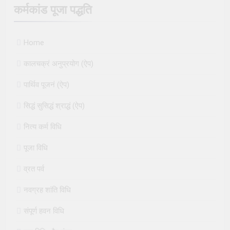
कर्मकांड पूजा पद्धति
Home
कालचक्रं अनुप्रयोग (ऐप)
पार्थिव पूजनं (ऐप)
सिद्धं सुसिद्धं श्राद्धं (ऐप)
नित्य कर्म विधि
पूजा विधि
व्रत पर्व
नवग्रह शांति विधि
संपूर्ण हवन विधि