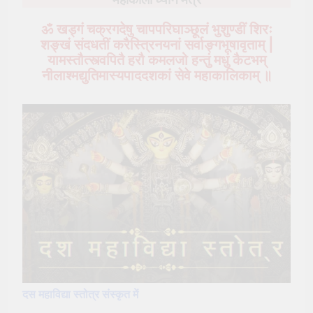
ॐ खड्गं चक्रगदेषु चापपरिघाञ्छूलं भुशुण्डीं शिरः
शङ्खं संदधतीं करैस्त्रिनयनां सर्वाङ्गभूषावृताम् |
यामस्तौत्स्त्वपितै हरौ कमलजो हन्तुं मधुं कैटभम्
नीलाश्मद्युतिमास्यपाददशकां सेवे महाकालिकाम् ॥
दस महाविद्या स्तोत्र संस्कृत में