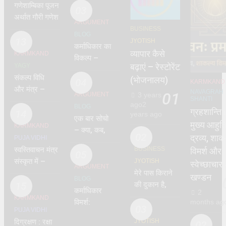
गणेशाम्बिका पूजन
03
अर्थात गौरी गणेश
ARGUMENT
पूजन विधि मंत्र |
BUSINESS
BLOG
Ganeshambika
13
JYOTISH
कर्माधिकार का
Puja No 1
व्यापार कैसे
KARMKAND
विकल्प –
YAGY
बढ़ाएं – रेस्टोरेंट
प्रत्याम्नाय
संकल्प विधि
(भोजनालय)
04
KARMKAND
और मंत्र –
NAVAGRAH
01
ARGUMENT
3 years
SHANTI
Sankalp
ago
2
BLOG
ग्रहशान्ति
14
years ago
एक बार सोचो
मुख्य आहुत
KARMKAND
– क्या, कब,
02
द्रव्य, शाक
PUJA VIDHI
कैसे और क्यों
स्वस्तिवाचन मंत्र
BUSINESS
विमर्श और
कर रहे हो?
05
संस्कृत में –
JYOTISH
स्वेच्छाचार
ARGUMENT
Swastiwachan
मेरे पास किराने
खण्डन
BLOG
No.1
15
की दुकान है,
कर्माधिकार
2
व्यापार वृद्धि के
KARMKAND
विमर्श:
months ag
उपाय कौन से हैं
03
PUJA VIDHI
शास्त्रीय
दिग्रक्षण : रक्षा
JYOTISH
02
मर्यादा और