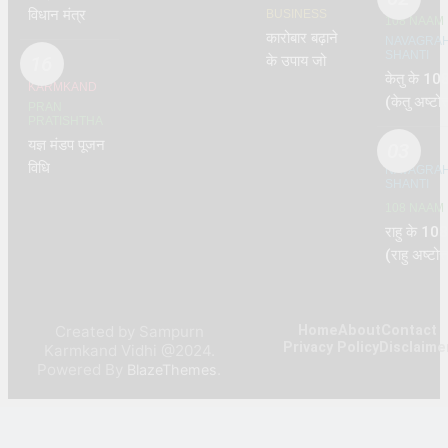
विधान मंत्र या
BUSINESS
वर्तमान
108 NAAM
भूतोत्सारण,
कारोबार बढ़ाने
NAVAGRA
विद्रूपता
SHANTI
संक्षिप्त
16
के उपाय जो
केतु के 10
नित्यकर्म
सबसे अधिक
KARMKAND
(केतु अष्टोत
सहित, दिग्बंधन
प्रभावशाली है
PRAN
PRATISHTHA
शतनामावली
विधि
यज्ञ मंडप पूजन
Ketu
03
विधि
Ashtott
NAVAGRA
SHANTI
Shatana
108 NAAM
राहु के 10
(राहु अष्टोत्
शतनामावली
Rahu
Ashtott
Created by Sampurn
Home
About
Contact
Shatana
Privacy Policy
Disclaime
Karmkand Vidhi @2024.
Powered By
.
BlazeThemes