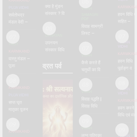
06
KARMKAND
upnayan
क्या है मुंडन
KARMKAN
PUJA VIDHI
VIVAH
sanskar
संस्कार ? विधि
हवन विधि मं
सर्वतोभद्र
SAMAGRI
PDF
और मंत्र –
सहित –
मंडल वेदी –
विवाह सामग्री
चूडाकरण –
08
वाजसनेयी
पूजन
लिस्ट –
mundan
07
07
UPNAYAN
vivah
उपनयन
HAVAN
YAGY
VIDHI
samagri
07
संस्कार विधि –
KARMKAND
KARMKAN
VIVAH
वाजसनेयी
वास्तु मंडल –
हवन विधि
कैसे करते हैं
व्रत पर्व
पूजा
पूर्वाङ्ग व
चतुर्थी का विवाह
उत्तराङ्ग –
–
08
पारस्कर
08
chaturthi
08
KARMKAND
गृह्यसूत्र के
HAVAN
vidhi
VIVAH
VIDHI
PUJA VIDHI
अनुसार
विवाह पद्धति |
KARMKAN
सप्त घृत
विवाह विधि और
हवन करने 
मातृका पूजन
मंत्र | जयमाला
विधि एवं मंत्
विधि –
विधि सहित –
09
– संपूर्ण हव
सप्तमातृका | 7
09
वाजसनेयी –
VIVAH
विधि मंत्र –
09
mothers
KARMKAND
vivah vidhi
लग्न पत्रिका
havan
HAVAN