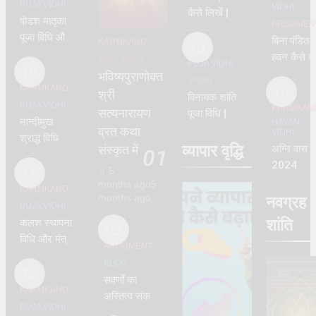
shloka
PUJA VIDHI
VIDHI
कैसे लिखें |
vidhi
षोडश मातृका
ARGUMEN
प्रारूप | lagn
पूजा विधि और
बिना पंडित क
KARMKAND
patrika
10
मंत्र | 16
हवन कैसे कर
VRAT-PARV
PUJA VIDHI
matrika
10
भविष्यपुराणोक्त
VIVAH
KARMKAND
10
श्री
विनायक शांति
PUJA VIDHI
KARMKAN
सत्यनारायण
पूजा विधि |
नान्दीमुख
HAVAN
vinayak
व्रत कथा
VIDHI
श्राद्ध विधि
shanti
व्यापार वृद्धि
अग्नि वास चा
संस्कृत में
01
pdf
2024
11
5
months ago
5
KARMKAND
months ago
नवग्रह
PUJA VIDHI
शांति
कलश स्थापना
02
विधि और मंत्र
ARGUMENT
– kalash
BLOG
sthapana
12
सवर्णों का
1st Day
KARMKAND
अस्तित्व संकट
PUJA VIDHI
में – क्यों ?