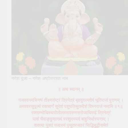
गणेश पूजा – गणेश अष्टोत्तरशत नाम
॥ अथ ध्यानम् ॥
गजवदनमचिन्त्यं तीक्ष्णदंष्ट्रं त्रिनेत्रं बृहदुदरमशेषं भूतिराजं पुराणम् ।
अमरवरसुपूज्यं रक्तवर्णं सुरेशं पशुपतिसुतमीशं विघ्नराजं नमामि ॥१॥
रक्ताम्भोधिस्थपोतोल्लसदरुणसरोजाधिरुढं त्रिनेत्रं
पाशं चैवाङ्कुशाख्यं परशुमभयदं बाहुभिर्धारयन्तम् ।
शक्त्या युक्तं गजास्यं पृथुतरजठरं सिद्धिबुद्धीसमेतं