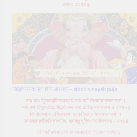
संशयः ॥२१४॥
सिद्धिविनायक पूजा विधि और मंत्र – siddhivinayak puja
नमो नमः सुरवरपूजिताङ्घ्रये नमो नमो निरुपममङ्गलात्मने ।
नमो नमो विपुलदयैकसिद्धये नमो नमः करिकलभाननाय ते ॥२१५॥
किङ्किणीगणरचितचरणः प्रकटितगुरुमितचारुकरणः ।
मदजललहरीकलितकपोलः शमयतु दुरितं गणपतिनाम्ना ॥२१६॥
॥ इति श्रीगणेशपुराणे उपासनाखण्डे ईश्वरगणेशसंवादे