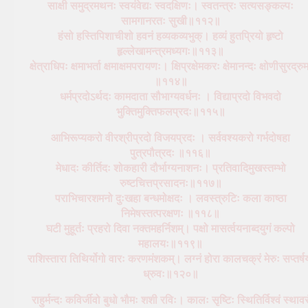
साक्षी समुद्रमथनः स्वयंवेद्यः स्वदक्षिणः। स्वतन्त्रः सत्यसङ्कल्पः
सामगानरतः सुखी॥११२॥
हंसो हस्तिपिशाचीशो हवनं हव्यकव्यभुक्। हव्यं हुतप्रियो हृष्टो
हृल्लेखामन्त्रमध्यगः॥११३॥
क्षेत्राधिपः क्षमाभर्ता क्षमाक्षमपरायणः। क्षिप्रक्षेमकरः क्षेमानन्दः क्षोणीसुरद्रु
॥११४॥
धर्मप्रदोऽर्थदः कामदाता सौभाग्यवर्धनः । विद्याप्रदो विभवदो
भुक्तिमुक्तिफलप्रदः॥११५॥
आभिरूप्यकरो वीरश्रीप्रदो विजयप्रदः । सर्ववश्यकरो गर्भदोषहा
पुत्रपौत्रदः ॥११६॥
मेधादः कीर्तिदः शोकहारी दौर्भाग्यनाशनः। प्रतिवादिमुखस्तम्भो
रुष्टचित्तप्रसादनः॥११७॥
पराभिचारशमनो दुःखहा बन्धमोक्षदः । लवस्त्रुटिः कला काष्ठा
निमेषस्तत्परक्षणः ॥११८॥
घटी मुहूर्तः प्रहरो दिवा नक्तमहर्निशम्। पक्षो मासर्त्वयनाब्दयुगं कल्पो
महालयः॥११९॥
राशिस्तारा तिथिर्योगो वारः करणमंशकम्। लग्नं होरा कालचक्रं मेरुः सप्तर्ष
ध्रुवः॥१२०॥
राहुर्मन्दः कविर्जीवो बुधो भौमः शशी रविः। कालः सृष्टिः स्थितिर्विश्वं स्थावर