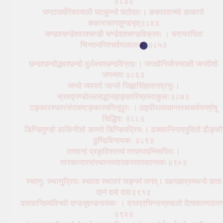
॥८३॥
घण्टाघर्घरिकामाली घटकुम्भो घटोदरः। ङकारवाच्यो ङाकारो
ङकाराकारशुण्डभृत्॥८४॥
चण्डश्चण्डेश्वरश्चण्डी चण्डेशश्चण्डविक्रमः । चराचरपिता
चिन्तामणिश्चर्वणलालसः ॥८५॥
छन्दश्छन्दोद्भवश्छन्दो दुर्लक्ष्यश्छन्दविग्रहः। जगद्योनिर्जगत्साक्षी जगदीशो
जगन्मयः॥८६॥
जप्यो जपपरो जाप्यो जिह्वासिंहासनप्रभुः।
स्रवद्गण्डोल्लसद्धानझङ्कारिभ्रमराकुलः॥८७॥
टङ्कारस्फारसंरावष्टङ्कारमणिनूपुरः । ठद्वयीपल्लवान्तस्थसर्वमन्त्रेषु
सिद्धिदः ॥८८॥
डिण्डिमुण्डो डाकिनीशो डामरो डिण्डिमप्रियः। ढक्कानिनादमुदितो ढौङ्को
ढुण्ढिविनायकः ॥८९॥
तत्त्वानां प्रकृतिस्तत्त्वं तत्त्वम्पदनिरूपितः।
तारकान्तरसंस्थानस्तारकस्तारकान्तकः॥९०॥
स्थाणुः स्थाणुप्रियः स्थाता स्थावरं जङ्गमं जगत्। दक्षयज्ञप्रमथनो दाता
दानं दमो दया॥९१॥
दयावान्दिव्यविभवो दण्डभृद्दण्डनायकः । दन्तप्रभिन्नाभ्रमालो दैत्यवारणदार
॥९२॥