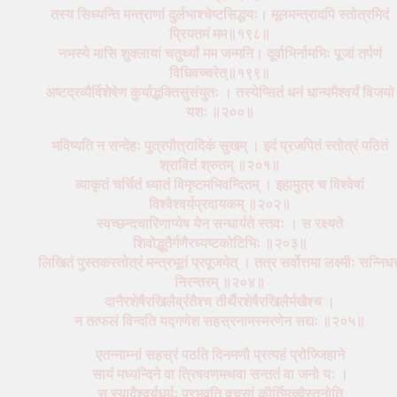
तस्य सिध्यन्ति मन्त्राणां दुर्लभाश्चेष्टसिद्धयः। मूलमन्त्रादपि स्तोत्रमिदं
प्रियतमं मम॥१९८॥
नभस्ये मासि शुक्लायां चतुर्थ्यां मम जन्मनि। दूर्वाभिर्नामभिः पूजां तर्पणं
विधिवच्चरेत्॥१९९॥
अष्टद्रव्यैर्विशेषेण कुर्याद्भक्तिसुसंयुतः । तस्येप्सितं धनं धान्यमैश्वर्यं विजयो
यशः ॥२००॥
भविष्यति न सन्देहः पुत्रपौत्रादिकं सुखम् । इदं प्रजपितं स्तोत्रं पठितं
श्रावितं श्रुतम् ॥२०१॥
व्याकृतं चर्चितं ध्यातं विमृष्टमभिवन्दितम् । इहामुत्र च विश्वेषां
विश्वैश्वर्यप्रदायकम् ॥२०२॥
स्वच्छन्दचारिणाप्येष येन सन्धार्यते स्तवः । स रक्ष्यते
शिवोद्भूतैर्गणैरध्यष्टकोटिभिः ॥२०३॥
लिखितं पुस्तकस्तोत्रं मन्त्रभूतं प्रपूजयेत् । तत्र सर्वोत्तमा लक्ष्मीः सन्निधत्
निरन्तरम् ॥२०४॥
दानैरशेषैरखिलैर्व्रतैश्च तीर्थैरशेषैरखिलैर्मखैश्च ।
न तत्फलं विन्दति यद्गणेश सहस्रनामस्मरणेन सद्यः ॥२०५॥
एतन्नाम्नां सहस्रं पठति दिनमणौ प्रत्यहं प्रोज्जिहाने
सायं मध्यन्दिने वा त्रिषवणमथवा सन्ततं वा जनो यः ।
स स्यादैश्वर्यधुर्यः प्रभवति वचसां कीर्तिमुच्चैस्तनोति