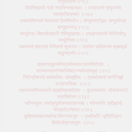
वायुकीलकः॥१६॥
विपश्चिद्वरदो नादो नादभिन्नमहाचलः । वराहरदनो मृत्युञ्जयो
व्याघ्राजिनाम्बरः ॥१७॥
इच्छाशक्तिभवो देवत्राता दैत्यविमर्दनः। शम्भुवक्त्रोद्भवः शम्भुकोपहा
शम्भुहास्यभूः॥१८॥
शम्भुतेजाः शिवाशोकहारी गौरीसुखावहः। उमाङ्गमलजो गौरीतेजोभूः
स्वर्धुनीभवः॥१९॥
यज्ञकायो महानादो गिरिवर्ष्मा शुभाननः। सर्वात्मा सर्वदेवात्मा ब्रह्ममूर्धा
ककुप्श्रुतिः॥२०॥
ब्रह्माण्डकुम्भश्चिद्व्योमभालःसत्यशिरोरुहः ।
जगज्जन्मलयोन्मेषनिमेषोऽग्न्यर्कसोमदृक् ॥२१॥
गिरीन्द्रैकरदो धर्माधर्मोष्ठः सामबृंहितः । ग्रहर्क्षदशनो वाणीजिह्वो
वासवनासिकः ॥२२॥
भ्रूमध्यसंस्थितकरो ब्रह्मविद्यामदोदकः । कुलाचलांसः सोमार्कघण्टो
रुद्रशिरोधरः॥२३॥
नदीनदभुजः सर्पाङ्गुलीकस्तारकानखः। व्योमनाभिः श्रीहृदयो
मेरुपृष्ठोऽर्णवोदरः॥२४॥
कुक्षिस्थयक्षगन्धर्वरक्षःकिन्नरमानुषः । पृथ्वीकटिः सृष्टिलिङ्गः
शैलोरुर्दस्रजानुकः ॥२५॥