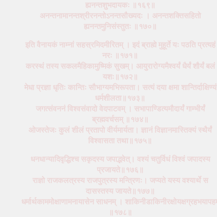
ह्यनन्तशुभदायकः ॥१६९॥
अनन्तनामानन्तश्रीरनन्तोऽनन्तसौख्यदः । अनन्तशक्तिसहितो
ह्यनन्तमुनिसंस्तुतः ॥१७०॥
इति वैनायकं नाम्नां सहस्रमिदमीरितम् । इदं ब्राह्मे मुहूर्ते यः पठति प्रत्यहं
नरः ॥१७१॥
करस्थं तस्य सकलमैहिकामुष्मिकं सुखम्। आयुरारोग्यमैश्वर्यं धैर्यं शौर्यं बलं
यशः॥१७२॥
मेधा प्रज्ञा धृतिः कान्तिः सौभाग्यमभिरूपता। सत्यं दया क्षमा शान्तिर्दाक्षिण्यं
धर्मशीलता॥१७३॥
जगत्संवननं विश्वसंवादो वेदपाटवम् । सभापाण्डित्यमौदार्यं गाम्भीर्यं
ब्रह्मवर्चसम् ॥१७४॥
ओजस्तेजः कुलं शीलं प्रतापो वीर्यमार्यता। ज्ञानं विज्ञानमास्तिक्यं स्थैर्यं
विश्वासता तथा॥१७५॥
धनधान्यादिवृद्धिश्च सकृदस्य जपाद्भवेत्। वश्यं चतुर्विधं विश्वं जपादस्य
प्रजायते॥१७६॥
राज्ञो राजकलत्रस्य राजपुत्रस्य मन्त्रिणः। जप्यते यस्य वश्यार्थे स
दासस्तस्य जायते॥१७७॥
धर्मार्थकाममोक्षाणामनायासेन साधनम् । शाकिनीडाकिनीरक्षोयक्षग्रहभयापहम
॥१७८॥