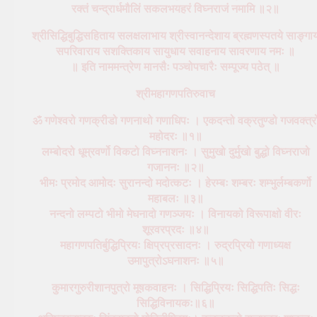
रक्तं चन्द्रार्धमौलिं सकलभयहरं विघ्नराजं नमामि ॥२॥
श्रीसिद्धिबुद्धिसहिताय सलक्षलाभाय श्रीस्वानन्देशाय ब्रह्मणस्पतये साङ्गा
सपरिवाराय सशक्तिकाय सायुधाय सवाहनाय सावरणाय नमः ॥
॥ इति नाममन्त्रेण मानसैः पञ्चोपचारैः सम्पूज्य पठेत् ॥
श्रीमहागणपतिरुवाच
ॐ गणेश्वरो गणक्रीडो गणनाथो गणाधिपः । एकदन्तो वक्रतुण्डो गजवक्त्र
महोदरः ॥१॥
लम्बोदरो धूम्रवर्णो विकटो विघ्ननाशनः । सुमुखो दुर्मुखो बुद्धो विघ्नराजो
गजाननः ॥२॥
भीमः प्रमोद आमोदः सुरानन्दो मदोत्कटः । हेरम्बः शम्बरः शम्भुर्लम्बकर्णो
महाबलः ॥३॥
नन्दनो लम्पटो भीमो मेघनादो गणञ्जयः । विनायको विरूपाक्षो वीरः
शूरवरप्रदः ॥४॥
महागणपतिर्बुद्धिप्रियः क्षिप्रप्रसादनः । रुद्रप्रियो गणाध्यक्ष
उमापुत्रोऽघनाशनः ॥५॥
कुमारगुरुरीशानपुत्रो मूषकवाहनः । सिद्धिप्रियः सिद्धिपतिः सिद्धः
सिद्धिविनायकः॥६॥