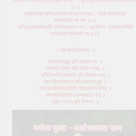
गणेश्वरो गणक्रीड इत्यङ्गुष्ठाभ्यां नमः । कुमारगुरुरीशान इति तर्जनीभ्यां न
॥१॥
ब्रह्माण्डकुम्भश्चिद्व्योमेति मध्यमाभ्यां नमः। रक्तो रक्ताम्बरधर
इत्यनामिकाभ्यां नमः॥२॥
सर्वसद्गुरुसंसेव्य इति कनिष्ठिकाभ्यां नमः। लुप्तविघ्नः स्वभक्तानामिति
करतलकरपृष्ठाभ्यां नमः॥३॥
॥ अथ हृदयादिन्यासः ॥
छन्दश्छन्दोद्भव इति हृदयाय नमः ॥
निष्कलो निर्मल इति शिरसे स्वाहा ॥
सृष्टिस्थितिलयक्रीड इति शिखायै वषट् ॥
ज्ञानं विज्ञानमानन्द इति कवचाय हुम् ॥
अष्टाङ्गयोगफलभृदिति नेत्रत्रयाय वौषट् ॥
अनन्तशक्तिसहित इत्यस्त्राय फट् ॥
भूर्भुवः स्वरोम् इति दिग्बन्धः ॥