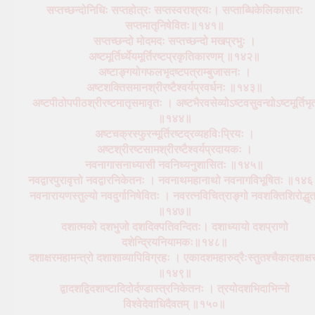
सप्तच्छन्दोनिधिः सप्तहोत्रः सप्तस्वराश्रयः। सप्ताब्धिकेलिकासारः
सप्तमातृनिषेवितः॥१४१॥
सप्तच्छन्दो मोदमदः सप्तच्छन्दो मखप्रभुः ।
अष्टमूर्तिर्ध्येयमूर्तिरष्टप्रकृतिकारणम् ॥१४२॥
अष्टाङ्गयोगफलभृदष्टपत्राम्बुजासनः ।
अष्टशक्तिसमानश्रीरष्टैश्वर्यप्रवर्धनः ॥१४३॥
अष्टपीठोपपीठश्रीरष्टमातृसमावृतः । अष्टभैरवसेव्योऽष्टवसुवन्द्योऽष्टमूर्तिभृत
॥१४४॥
अष्टचक्रस्फुरन्मूर्तिरष्टद्रव्यहविःप्रियः ।
अष्टश्रीरष्टसामश्रीरष्टैश्वर्यप्रदायकः ।
नवनागासनाध्यासी नवनिध्यनुशासितः ॥१४५॥
नवद्वारपुरावृत्तो नवद्वारनिकेतनः । नवनाथमहानाथो नवनागविभूषितः ॥१४
नवनारायणस्तुल्यो नवदुर्गानिषेवितः । नवरत्नविचित्राङ्गो नवशक्तिशिरोद्धृ
॥१४७॥
दशात्मको दशभुजो दशदिक्पतिवन्दितः। दशाध्यायो दशप्राणो
दशेन्द्रियनियामकः॥१४८॥
दशाक्षरमहामन्त्रो दशाशाव्यापिविग्रहः । एकादशमहारुद्रैःस्तुतश्चैकादशाक्ष
॥१४९॥
द्वादशद्विदशाष्टादिदोर्दण्डास्त्रनिकेतनः । त्रयोदशभिदाभिन्नो
विश्वेदेवाधिदैवतम् ॥१५०॥