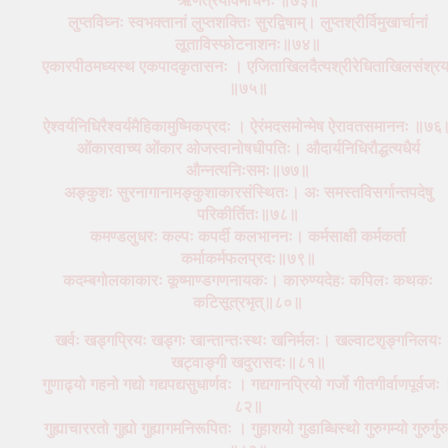
लुप्तविघ्नः स्वभक्तानां लुप्तशक्तिः सुरद्विषाम्। लुप्तश्रीर्विमुखार्चानां
लूताविस्फोटनाशनः॥७४॥
एकारपीठमध्यस्थ एकपादकृतासनः । एजिताखिलदैत्यश्रीरेधिताखिलसंश्रय
॥७५॥
ऐश्वर्यनिधिरैश्वर्यमैहिकामुष्मिकप्रदः । ऐरंमदसमोन्मेष ऐरावतसमाननः ॥७६
ओंकारवाच्य ओंकार ओजस्वानोषधीपतिः। औदार्यनिधिरौद्धत्यधैर्य
औन्नत्यनिःसमः॥७७॥
अङ्कुशः सुरनागानामङ्कुशाकारसंस्थितः। अः समस्तविसर्गान्तपदेषु
परिकीर्तितः॥७८॥
कमण्डलुधरः कल्पः कपर्दी कलभाननः। कर्मसाक्षी कर्मकर्ता
कर्माकर्मफलप्रदः॥७९॥
कदम्बगोलकाकारः कूष्माण्डगणनायकः। कारुण्यदेहः कपिलः कथकः
कटिसूत्रभृत्॥८०॥
खर्वः खड्गप्रियः खड्गः खान्तान्तःस्थः खनिर्मलः। खल्वाटश‍ृङ्गनिलयः
खट्वाङ्गी खदुरासदः॥८१॥
गुणाढ्यो गहनो गद्यो गद्यपद्यसुधार्णवः । गद्यगानप्रियो गर्जो गीतगीर्वाणपूर्वजः
८२॥
गुह्याचाररतो गुह्यो गुह्यागमनिरूपितः । गुहाशयो गुडाब्धिस्थो गुरुगम्यो गुरुर्गुरु