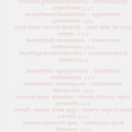
पातालजङ्घो मुनिपात्कालाङ्गुष्ठस्त्रयीतनुः। ज्योतिर्मण्डललाङ्गूलो
हृदयालाननिश्चलः॥२६॥
हृत्पद्मकर्णिकाशाली वियत्केलिसरोवरः । सद्भक्तध्याननिगडः
पूजावारिनिवारितः ॥२७॥
प्रतापी काश्यपो मन्ता गणको विष्टपी बली । यशस्वी धार्मिको जेता प्रथमः
प्रमथेश्वरः ॥२८॥
चिन्तामणिर्द्वीपपतिः कल्पद्रुमवनालयः । रत्नमण्डपमध्यस्थो
रत्नसिंहासनाश्रयः ॥२९॥
तीव्राशिरोद्धृतपदो ज्वालिनीमौलिलालितः। नन्दानन्दितपीठश्रीर्भोगदो
भूषितासनः॥३०॥
सकामदायिनीपीठः स्फुरदुग्रासनाश्रयः । तेजोवतीशिरोरत्नं
सत्यानित्यावतंसितः ॥३१॥
सविघ्ननाशिनीपीठः सर्वशक्त्यम्बुजालयः । लिपिपद्मासनाधारो
वह्निधामत्रयालयः ॥३२॥
उन्नतप्रपदो गूढगुल्फः संवृतपार्ष्णिकः। पीनजङ्घः श्लिष्टजानुः स्थूलोरुः
प्रोन्नमत्कटिः॥३३॥
निम्ननाभिः स्थूलकुक्षिः पीनवक्षा बृहद्भुजः। पीनस्कन्धः कम्बुकण्ठो लम्बोष्ठो
लम्बनासिकः॥३४॥
भग्नवामरदस्तुङ्गसव्यदन्तो महाहनुः । ह्रस्वनेत्रत्रयः शूर्पकर्णो
निबिडमस्तकः ॥३५॥