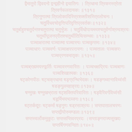
द्वैमातुरो द्विवदनो द्वन्द्वहीनो द्वयातिगः । त्रिधामा त्रिकरस्त्रेता
त्रिवर्गफलदायकः ॥१३१॥
त्रिगुणात्मा त्रिलोकादिस्त्रिशक्तीशस्त्रिलोचनः।
चतुर्विधवचोवृत्तिपरिवृत्तिप्रवर्तकः॥१३२॥
चतुर्बाहुश्चतुर्दन्तश्चतुरात्मा चतुर्भुजः । चतुर्विधोपायमयश्चतुर्वर्णाश्रमाश्रयः
चतुर्थीपूजनप्रीतश्चतुर्थीतिथिसम्भवः ॥१३३॥
पञ्चाक्षरात्मा पञ्चात्मा पञ्चास्यः पञ्चकृत्तमः ॥१३४॥
पञ्चाधारः पञ्चवर्णः पञ्चाक्षरपरायणः । पञ्चतालः पञ्चकरः
पञ्चप्रणवमातृकः ॥१३५॥
पञ्चब्रह्ममयस्फूर्तिः पञ्चावरणवारितः । पञ्चभक्षप्रियः पञ्चबाणः
पञ्चशिखात्मकः ॥१३६॥
षट्कोणपीठः षट्चक्रधामा षड्ग्रन्थिभेदकः। षडङ्गध्वान्तविध्वंसी
षडङ्गुलमहाह्रदः॥१३७॥
षण्मुखः षण्मुखभ्राता षट्शक्तिपरिवारितः। षड्वैरिवर्गविध्वंसी
षडूर्मिभयभञ्जनः॥१३८॥
षट्तर्कदूरः षट्कर्मा षड्गुणः षड्रसाश्रयः। सप्तपातालचरणः
सप्तद्वीपोरुमण्डलः॥१३९॥
सप्तस्वर्लोकमुकुटः सप्तसप्तिवरप्रदः ।सप्ताङ्गराज्यसुखदः
सप्तर्षिगणवन्दितः॥१४०॥