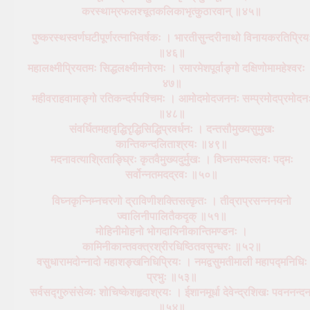
करस्थाम्रफलश्चूतकलिकाभृत्कुठारवान् ॥४५॥
पुष्करस्थस्वर्णघटीपूर्णरत्नाभिवर्षकः । भारतीसुन्दरीनाथो विनायकरतिप्रिय
॥४६॥
महालक्ष्मीप्रियतमः सिद्धलक्ष्मीमनोरमः । रमारमेशपूर्वाङ्गो दक्षिणोमामहेश्वरः
४७॥
महीवराहवामाङ्गो रतिकन्दर्पपश्चिमः । आमोदमोदजननः सम्प्रमोदप्रमोदन
॥४८॥
संवर्धितमहावृद्धिरृद्धिसिद्धिप्रवर्धनः । दन्तसौमुख्यसुमुखः
कान्तिकन्दलिताश्रयः ॥४९॥
मदनावत्याश्रिताङ्घ्रिः कृतवैमुख्यदुर्मुखः । विघ्नसम्पल्लवः पद्मः
सर्वोन्नतमदद्रवः ॥५०॥
विघ्नकृन्निम्नचरणो द्राविणीशक्तिसत्कृतः । तीव्राप्रसन्ननयनो
ज्वालिनीपालितैकदृक् ॥५१॥
मोहिनीमोहनो भोगदायिनीकान्तिमण्डनः ।
कामिनीकान्तवक्त्रश्रीरधिष्ठितवसुन्धरः ॥५२॥
वसुधारामदोन्नादो महाशङ्खनिधिप्रियः । नमद्वसुमतीमाली महापद्मनिधिः
प्रभुः ॥५३॥
सर्वसद्गुरुसंसेव्यः शोचिष्केशहृदाश्रयः । ईशानमूर्धा देवेन्द्रशिखः पवननन्द
॥५४॥