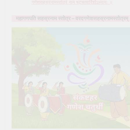
गणेशसहस्रनामस्तोत्रं नाम षट्चत्वारिंशोऽध्यायः ॥
महागणपति सहस्रनाम स्तोत्र – वरदगणेशसहस्रनामस्तोत्रम्