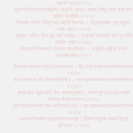
जङ्गमं जगत्॥१२१॥
भूरापोऽग्निर्मरुद्व्योमाहंकृतिः प्रकृतिः पुमान्। ब्रह्मा विष्णुः शिवो रुद्र ईशः
शक्तिः सदाशिवः॥१२२॥
त्रिदशाः पितरः सिद्धा यक्षा रक्षांसि किन्नराः। सिद्धविद्याधरा भूता मनुष्याः
पशवः खगाः॥१२३॥
समुद्राः सरितः शैला भूतं भव्यं भवोद्भवः। साङ्ख्यं पातञ्जलं योगं पुराणानि
श्रुतिः स्मृतिः॥१२४॥
वेदाङ्गानि सदाचारो मीमांसा न्यायविस्तरः। आयुर्वेदो धनुर्वेदो गान्धर्वं
काव्यनाटकम्॥१२५॥
वैखानसं भागवतं मानुषं पाञ्चरात्रकम् । शैवं पाशुपतं कालामुखम्भैरवशासनम
॥१२६॥
शाक्तं वैनायकं सौरं जैनमार्हतसंहिता । सदसद्व्यक्तमव्यक्तं सचेतनमचेतनम
॥१२७॥
बन्धो मोक्षः सुखं भोगो योगः सत्यमणुर्महान्। स्वस्ति हुं फट् स्वधा स्वाहा
श्रौषड् वौषड् वषण्णमः॥१२८॥
ज्ञानं विज्ञानमानन्दो बोधः संवित्समोऽसमः । एक एकाक्षराधार एकाक्षरपरायण
॥१२९॥
एकाग्रधीरेकवीर एकोऽनेकस्वरूपधृक्। द्विरूपो द्विभुजो द्व्यक्षो द्विरदो
द्वीपरक्षकः॥ १३०॥