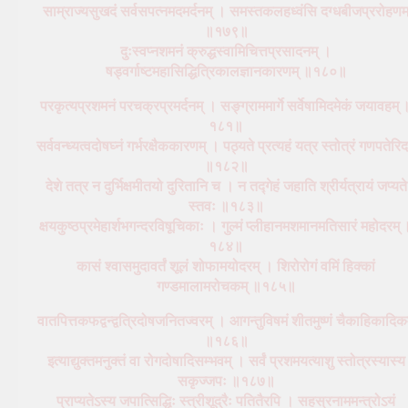
साम्राज्यसुखदं सर्वसपत्नमदमर्दनम् । समस्तकलहध्वंसि दग्धबीजप्ररोहणम
॥१७९॥
दुःस्वप्नशमनं क्रुद्धस्वामिचित्तप्रसादनम् ।
षड्वर्गाष्टमहासिद्धित्रिकालज्ञानकारणम् ॥१८०॥
परकृत्यप्रशमनं परचक्रप्रमर्दनम् । सङ्ग्राममार्गे सर्वेषामिदमेकं जयावहम् 
१८१॥
सर्ववन्ध्यत्वदोषघ्नं गर्भरक्षैककारणम् । पठ्यते प्रत्यहं यत्र स्तोत्रं गणपतेरिद
॥१८२॥
देशे तत्र न दुर्भिक्षमीतयो दुरितानि च । न तद्गेहं जहाति श्रीर्यत्रायं जप्यते
स्तवः ॥१८३॥
क्षयकुष्ठप्रमेहार्शभगन्दरविषूचिकाः । गुल्मं प्लीहानमशमानमतिसारं महोदरम् 
१८४॥
कासं श्वासमुदावर्तं शूलं शोफामयोदरम् । शिरोरोगं वमिं हिक्कां
गण्डमालामरोचकम् ॥१८५॥
वातपित्तकफद्वन्द्वत्रिदोषजनितज्वरम् । आगन्तुविषमं शीतमुष्णं चैकाहिकादिक
॥१८६॥
इत्याद्युक्तमनुक्तं वा रोगदोषादिसम्भवम् । सर्वं प्रशमयत्याशु स्तोत्रस्यास्य
सकृज्जपः ॥१८७॥
प्राप्यतेऽस्य जपात्सिद्धिः स्त्रीशूद्रैः पतितैरपि । सहस्रनाममन्त्रोऽयं