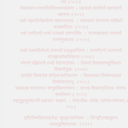
मयः॥१०२॥
मेखलावान् मन्दगतिर्मतिमत्कमलेक्षणः। महाबलो महावीर्यो महाप्राणो
महामनाः॥१०३॥
यज्ञो यज्ञपतिर्यज्ञगोप्ता यज्ञफलप्रदः । यशस्करो योगगम्यो याज्ञिको
याजकप्रियः ॥१०४॥
रसो रसप्रियो रस्यो रञ्जको रावणार्चितः । राज्यरक्षाकरो रत्नगर्भो
राज्यसुखप्रदः ॥१०५॥
लक्षो लक्षपतिर्लक्ष्यो लयस्थो लड्डुकप्रियः। लासप्रियो लास्यपरो
लाभकृल्लोकविश्रुतः॥१०६॥
वरेण्यो वह्निवदनो वन्द्यो वेदान्तगोचरः । विकर्ता विश्वतश्चक्षुर्विधाता
विश्वतोमुखः ॥१०७॥
वामदेवो विश्वनेता वज्रिवज्रनिवारणः । विश्वबन्धन विष्कम्भाधारो
विश्वेश्वरप्रभुः ॥१०८॥
शब्दब्रह्म शमप्राप्यः शम्भुशक्तिगणेश्वरः। शास्ता शिखाग्रनिलयः शरण्यः
शम्बरेश्वरः॥ १०९॥
षडृतुकुसुमस्रग्वी षडाधारः षडक्षरः । संसारवैद्यः सर्वज्ञः सर्वभेषजभेषजम् 
११०॥
सृष्टिस्थितिलयक्रीडः सुरकुञ्जरभेदकः । सिन्दूरितमहाकुम्भः
सदसद्भक्तिदायकः ॥१११॥