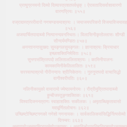
प्रत्युग्रनयनो दिव्यो दिव्यास्त्रशतपर्वधृक् । ऐरावतादिसर्वाशावारणो
वारणप्रियः ॥५५॥
वज्राद्यस्त्रपरीवारो गणचण्डसमाश्रयः । जयाजयपरिकरो विजयाविजयावह
॥५६॥
अजयार्चितपादाब्जो नित्यानन्दवनस्थितः। विलासिनीकृतोल्लासः शौण्डी
सौन्दर्यमण्डितः॥५७॥
अनन्तानन्तसुखदः सुमङ्गलसुमङ्गलः । ज्ञानाश्रयः क्रियाधार
इच्छाशक्तिनिषेवितः ॥५८॥
सुभगासंश्रितपदो ललिताललिताश्रयः । कामिनीपालनः
कामकामिनीकेलिलालितः ॥५९॥
सरस्वत्याश्रयो गौरीनन्दनः श्रीनिकेतनः । गुरुगुप्तपदो वाचासिद्धो
वागीश्वरीपतिः ॥६०॥
नलिनीकामुको वामारामो ज्येष्ठामनोरमः । रौद्रीमुद्रितपादाब्जो
हुम्बीजस्तुङ्गशक्तिकः ॥६१॥
विश्वादिजननत्राणः स्वाहाशक्तिः सकीलकः । अमृताब्धिकृतावासो
मदघूर्णितलोचनः ॥६२॥
उच्छिष्टोच्छिष्टगणको गणेशो गणनायकः । सार्वकालिकसंसिद्धिर्नित्यसेव्यो
दिगम्बरः ॥६३॥
अनापायोऽनन्तदृष्टिरप्रमेयोऽजरामरः । अनाविलोऽप्रतिहतिरच्युतोऽमृतमक्षर