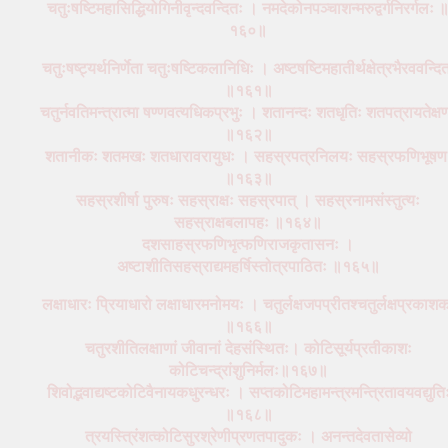
चतुःषष्टिमहासिद्धियोगिनीवृन्दवन्दितः । नमदेकोनपञ्चाशन्मरुद्वर्गनिरर्गलः 
१६०॥
चतुःषष्ट्यर्थनिर्णेता चतुःषष्टिकलानिधिः । अष्टषष्टिमहातीर्थक्षेत्रभैरववन्दि
॥१६१॥
चतुर्नवतिमन्त्रात्मा षण्णवत्यधिकप्रभुः । शतानन्दः शतधृतिः शतपत्रायतेक्ष
॥१६२॥
शतानीकः शतमखः शतधारावरायुधः । सहस्रपत्रनिलयः सहस्रफणिभूषण
॥१६३॥
सहस्रशीर्षा पुरुषः सहस्राक्षः सहस्रपात् । सहस्रनामसंस्तुत्यः
सहस्राक्षबलापहः ॥१६४॥
दशसाहस्रफणिभृत्फणिराजकृतासनः ।
अष्टाशीतिसहस्राद्यमहर्षिस्तोत्रपाठितः ॥१६५॥
लक्षाधारः प्रियाधारो लक्षाधारमनोमयः । चतुर्लक्षजपप्रीतश्चतुर्लक्षप्रकाश
॥१६६॥
चतुरशीतिलक्षाणां जीवानां देहसंस्थितः। कोटिसूर्यप्रतीकाशः
कोटिचन्द्रांशुनिर्मलः॥१६७॥
शिवोद्भवाद्यष्टकोटिवैनायकधुरन्धरः । सप्तकोटिमहामन्त्रमन्त्रितावयवद्युति
॥१६८॥
त्रयस्त्रिंशत्कोटिसुरश्रेणीप्रणतपादुकः । अनन्तदेवतासेव्यो