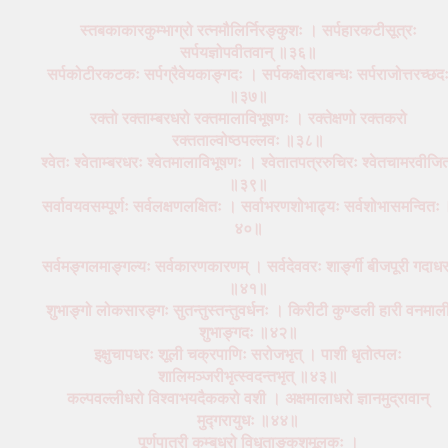
स्तबकाकारकुम्भाग्रो रत्नमौलिर्निरङ्कुशः । सर्पहारकटीसूत्रः
सर्पयज्ञोपवीतवान् ॥३६॥
सर्पकोटीरकटकः सर्पग्रैवेयकाङ्गदः । सर्पकक्षोदराबन्धः सर्पराजोत्तरच्छद
॥३७॥
रक्तो रक्ताम्बरधरो रक्तमालाविभूषणः । रक्तेक्षणो रक्तकरो
रक्तताल्वोष्ठपल्लवः ॥३८॥
श्वेतः श्वेताम्बरधरः श्वेतमालाविभूषणः । श्वेतातपत्ररुचिरः श्वेतचामरवीजि
॥३९॥
सर्वावयवसम्पूर्णः सर्वलक्षणलक्षितः । सर्वाभरणशोभाढ्यः सर्वशोभासमन्वितः
४०॥
सर्वमङ्गलमाङ्गल्यः सर्वकारणकारणम् । सर्वदेववरः शार्ङ्गी बीजपूरी गदाध
॥४१॥
शुभाङ्गो लोकसारङ्गः सुतन्तुस्तन्तुवर्धनः । किरीटी कुण्डली हारी वनमाल
शुभाङ्गदः ॥४२॥
इक्षुचापधरः शूली चक्रपाणिः सरोजभृत् । पाशी धृतोत्पलः
शालिमञ्जरीभृत्स्वदन्तभृत् ॥४३॥
कल्पवल्लीधरो विश्वाभयदैककरो वशी । अक्षमालाधरो ज्ञानमुद्रावान्
मुद्गरायुधः ॥४४॥
पूर्णपात्री कम्बुधरो विधृताङ्कुशमूलकः ।