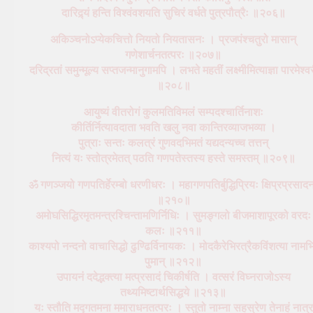
दारिद्र्यं हन्ति विश्वंवशयति सुचिरं वर्धते पुत्रपौत्रैः ॥२०६॥
अकिञ्चनोऽप्येकचित्तो नियतो नियतासनः ।
प्रजपंश्चतुरो मासान्
गणेशार्चनतत्परः ॥२०७॥
दरिद्रतां समुन्मूल्य सप्तजन्मानुगामपि । लभते महतीं लक्ष्मीमित्याज्ञा पारमेश्व
॥२०८॥
आयुष्यं वीतरोगं कुलमतिविमलं सम्पदश्चार्तिनाशः
कीर्तिर्नित्यावदाता भवति खलु नवा कान्तिरव्याजभव्या ।
पुत्राः सन्तः कलत्रं गुणवदभिमतं यद्यदन्यच्च तत्तन्
नित्यं यः स्तोत्रमेतत् पठति गणपतेस्तस्य हस्ते समस्तम् ॥२०९॥
ॐ गणञ्जयो गणपतिर्हेरम्बो धरणीधरः । महागणपतिर्बुद्धिप्रियः क्षिप्रप्रसाद
॥२१०॥
अमोघसिद्धिरमृतमन्त्रश्चिन्तामणिर्निधिः । सुमङ्गलो बीजमाशापूरको वरदः
कलः ॥२११॥
काश्यपो नन्दनो वाचासिद्धो ढुण्ढिर्विनायकः । मोदकैरेभिरत्रैकविंशत्या नामभ
पुमान् ॥२१२॥
उपायनं ददेद्भक्त्या मत्प्रसादं चिकीर्षति । वत्सरं विघ्नराजोऽस्य
तथ्यमिष्टार्थसिद्धये ॥२१३॥
यः स्तौति मद्गतमना ममाराधनतत्परः । स्तुतो नाम्ना सहस्रेण तेनाहं नात्र