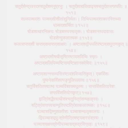
चतुर्दशेन्द्रवरदश्चतुर्दशमनुप्रभुः । चतुर्दशाद्यविद्याढ्यश्चतुर्दशजगत्पतिः ॥
१५१॥
सामपञ्चदशः पञ्चदशीशीतांशुनिर्मलः। तिथिपञ्चदशाकारस्तिथ्या
पञ्चदशार्चितः॥१५२॥
षोडशाधारनिलयः षोडशस्वरमातृकः। षोडशान्तपदावासः
षोडशेन्दुकलात्मकः॥१५३॥
कलासप्तदशी सप्तदशसप्तदशाक्षरः । अष्टादशद्वीपपतिरष्टादशपुराणकृत् ॥
१५४॥
अष्टादशौषधीसृष्टिरष्टादशविधिः स्मृतः ।
अष्टादशलिपिव्यष्टिसमष्टिज्ञानकोविदः ॥१५५॥
अष्टादशान्नसम्पत्तिरष्टादशविजातिकृत्। एकविंशः
पुमानेकविंशत्यङ्गुलिपल्लवः॥१५६॥
चतुर्विंशतितत्त्वात्मा पञ्चविंशाख्यपूरुषः। सप्तविंशतितारेशः
सप्तविंशतियोगकृत्॥१५७॥
द्वात्रिंशद्भैरवाधीशश्चतुस्त्रिंशन्महाह्रदः ।
षट्त्रिंशत्तत्त्वसम्भूतिरष्टत्रिंशत्कलात्मकः ॥१५८॥
पञ्चाशद्विष्णुशक्तीशः पञ्चाशन्मातृकालयः ।
द्विपञ्चाशद्वपुःश्रेणीत्रिषष्ट्यक्षरसंश्रयः ।
पञ्चाशदक्षरश्रेणीपञ्चाशद्रुद्रविग्रहः ॥१५९॥