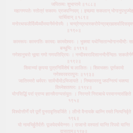
जपितव्यः शुभाप्तये ॥१८८॥
महागणपतेः स्तोत्रं सकामः प्रजपन्निदम् । इच्छया सकलान् भोगानुपभुज्ये
पार्थिवान् ॥१८९॥
मनोरथफलैर्दिव्यैर्व्योमयानैर्मनोरमैः । चन्द्रेन्द्रभास्करोपेन्द्रब्रह्मशर्वादिसद्म
॥१९०॥
कामरूपः कामगतिः कामदः कामदेश्वरः । भुक्त्वा यथेप्सितान्भोगानभीष्टैः स
बन्धुभिः ॥१९१॥
गणेशानुचरो भूत्वा गणो गणपतिप्रियः । नन्दीश्वरादिसानन्दैर्नन्दितः सकलैर्गण
॥१९२॥
शिवाभ्यां कृपया पुत्रनिर्विशेषं च लालितः । शिवभक्तः पूर्णकामो
गणेश्वरवरात्पुनः ॥१९३॥
जातिस्मरो धर्मपरः सार्वभौमोऽभिजायते । निष्कामस्तु जपन्नित्यं भक्त्या
विघ्नेशतत्परः ॥१९४॥
योगसिद्धिं परां प्राप्य ज्ञानवैराग्यसंयुतः । निरन्तरे निराबाधे परमानन्दसंज्ञिते
१९५॥
विश्वोत्तीर्णे परे पूर्णे पुनरावृत्तिवर्जिते । लीनो वैनायके धाम्नि रमते नित्यनिर्वृते
१९६॥
यो नामभिर्हुतैर्दत्तैः पूजयेदर्चयेन्नरः। राजानो वश्यतां यान्ति रिपवो यान्ति
दासताम्॥१९७॥