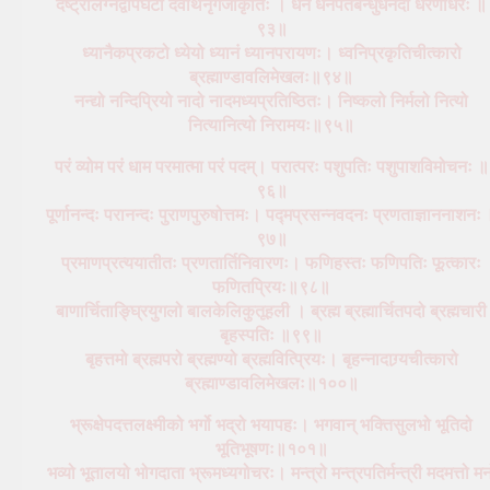
दंष्ट्रालग्नद्वीपघटो देवार्थनृगजाकृतिः । धनं धनपतेर्बन्धुर्धनदो धरणीधरः ॥
९३॥
ध्यानैकप्रकटो ध्येयो ध्यानं ध्यानपरायणः। ध्वनिप्रकृतिचीत्कारो
ब्रह्माण्डावलिमेखलः॥९४॥
नन्द्यो नन्दिप्रियो नादो नादमध्यप्रतिष्ठितः। निष्कलो निर्मलो नित्यो
नित्यानित्यो निरामयः॥९५॥
परं व्योम परं धाम परमात्मा परं पदम्। परात्परः पशुपतिः पशुपाशविमोचनः ॥
९६॥
पूर्णानन्दः परानन्दः पुराणपुरुषोत्तमः। पद्मप्रसन्नवदनः प्रणताज्ञाननाशनः
९७॥
प्रमाणप्रत्ययातीतः प्रणतार्तिनिवारणः। फणिहस्तः फणिपतिः फूत्कारः
फणितप्रियः॥९८॥
बाणार्चिताङ्घ्रियुगलो बालकेलिकुतूहली । ब्रह्म ब्रह्मार्चितपदो ब्रह्मचारी
बृहस्पतिः ॥९९॥
बृहत्तमो ब्रह्मपरो ब्रह्मण्यो ब्रह्मवित्प्रियः। बृहन्नादाग्र्यचीत्कारो
ब्रह्माण्डावलिमेखलः॥१००॥
भ्रूक्षेपदत्तलक्ष्मीको भर्गो भद्रो भयापहः। भगवान् भक्तिसुलभो भूतिदो
भूतिभूषणः॥१०१॥
भव्यो भूतालयो भोगदाता भ्रूमध्यगोचरः। मन्त्रो मन्त्रपतिर्मन्त्री मदमत्तो म