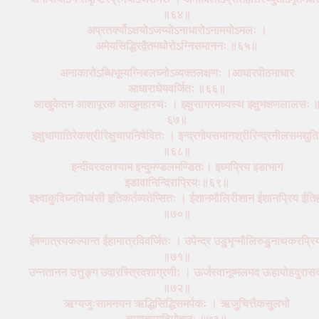
॥६४॥
अप्रतर्क्योऽक्षयोऽजय्योऽनाधारोऽनामयोऽमलः ।
अमेयसिद्धिरद्वैतमघोरोऽग्निसमाननः ॥६५॥
अनाकारोऽब्धिभूम्यग्निबलघ्नोऽव्यक्तलक्षणः ।आधारपीठमाधार
आधाराधेयवर्जितः ॥६६॥
आखुकेतन आशापूरक आखुमहारथः । इक्षुसागरमध्यस्थ इक्षुभक्षणलालसः 
६७॥
इक्षुचापातिरेकश्रीरिक्षुचापनिषेवितः । इन्द्रगोपसमानश्रीरिन्द्रनीलसमद्युति
॥६८॥
इन्दीवरदलश्याम इन्दुमण्डलमण्डितः। इध्मप्रिय इडाभाग
इडावानिन्दिराप्रियः॥६९॥
इक्ष्वाकुविघ्नविध्वंसी इतिकर्तव्यतेप्सितः । ईशानमौलिरीशान ईशानप्रिय ईति
॥७०॥
ईषणात्रयकल्पान्त ईहामात्रविवर्जितः । उपेन्द्र उडुभृन्मौलिरुडुनाथकरप्रि
॥७१॥
उन्नतानन उत्तुङ्ग उदारस्त्रिदशाग्रणीः । ऊर्जस्वानूष्मलमद ऊहापोहदुरास
॥७२॥
ऋग्यजुःसामनयन ऋद्धिसिद्धिसमर्पकः । ऋजुचित्तैकसुलभो
ऋणत्रयविमोचनः ॥७३॥