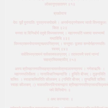
लोकानुग्रहतत्पर ॥१॥
ब्रह्मोवाच
देवः पूर्वं पुरारातिः पुरत्रयजयोद्यमे । अनर्चनाद्गणेशस्य जातो विघ्नाकुलः
किल ॥२॥
मनसा स विनिर्धार्य ददृशे विघ्नकारणम् । महागणपतिं भक्त्या समभ्यर्च्य
यथाविधि ॥३॥
विघ्नप्रशमनोपायमपृच्छदपरिश्रमम् । सन्तुष्टः पूजया शम्भोर्महागणपतिः
स्वयम् ॥४॥
सर्वविघ्नप्रशमनं सर्वकामफलप्रदम् । ततस्तस्मै स्वयं नाम्नां
सहस्रमिदमब्रवीत् ॥५॥
अस्य श्रीमहागणपतिसहस्रनामस्तोत्रमालामन्त्रस्य । गणेशऋषिः ।
महागणपतिर्देवता । नानाविधानिच्छन्दांसि । हुमिति बीजम् । तुङ्गमिति
शक्तिः । स्वाहाशक्तिरिति कीलकम् ॥ (गमिति बीजम् । तुण्डमिती शक्तिः 
स्वाहा कीलकम् ।) सकलविघ्नविनाशनद्वारा श्रीमहागणपतिप्रसादसिद्ध्यर्थ
जपे विनियोगः ॥
॥ अथ करन्यासः ॥