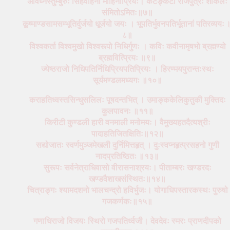
अविघ्नस्तुम्बुरुः सिंहवाहनो मोहिनीप्रियः। कटङ्कटो राजपुत्रः शाकलः
संमितोऽमितः॥७॥
कूष्माण्डसामसम्भूतिर्दुर्जयो धूर्जयो जयः । भूपतिर्भुवनपतिर्भूतानां पतिरव्ययः 
८॥
विश्वकर्ता विश्वमुखो विश्वरूपो निधिर्गुणः । कविः कवीनामृषभो ब्रह्मण्यो
ब्रह्मवित्प्रियः ॥९॥
ज्येष्ठराजो निधिपतिर्निधिप्रियपतिप्रियः । हिरण्मयपुरान्तःस्थः
सूर्यमण्डलमध्यगः ॥१०॥
कराहतिध्वस्तसिन्धुसलिलः पूषदन्तभित् । उमाङ्ककेलिकुतुकी मुक्तिदः
कुलपावनः ॥११॥
किरीटी कुण्डली हारी वनमाली मनोमयः। वैमुख्यहतदैत्यश्रीः
पादाहतिजितक्षितिः॥१२॥
सद्योजातः स्वर्णमुञ्जमेखली दुर्निमित्तहृत् । दुःस्वप्नहृत्प्रसहनो गुणी
नादप्रतिष्ठितः ॥१३॥
सुरूपः सर्वनेत्राधिवासो वीरासनाश्रयः। पीताम्बरः खण्डरदः
खण्डवैशाखसंस्थितः॥१४॥
चित्राङ्गः श्यामदशनो भालचन्द्रो हविर्भुजः। योगाधिपस्तारकस्थः पुरुषो
गजकर्णकः॥१५॥
गणाधिराजो विजयः स्थिरो गजपतिर्ध्वजी। देवदेवः स्मरः प्राणदीपको