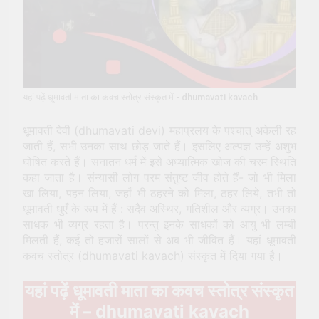
पूजा (Kali Puja) की संपूर्ण विधि
2 Years Ago
सूर्य देव को अर्घ्य देने के नियम और
विधि : 70 सूर्य अर्घ्य मंत्र संस्कृत में
2 Years Ago
यहां पढ़ें धूमावती माता का कवच स्तोत्र संस्कृत में - dhumavati kavach
धूमावती देवी (dhumavati devi) महाप्रलय के पश्चात् अकेली रह
जाती हैं, सभी उनका साथ छोड़ जाते हैं। इसलिए अल्पज्ञ उन्हें अशुभ
घोषित करते हैं। सनातन धर्म में इसे अध्यात्मिक खोज की चरम स्थिति
कहा जाता है। संन्यासी लोग परम संतुष्ट जीव होते हैं- जो भी मिला
खा लिया, पहन लिया, जहाँ भी ठहरने को मिला, ठहर लिये, तभी तो
धूमावती धुएँ के रूप में हैं : सदैव अस्थिर, गतिशील और व्यग्र। उनका
साधक भी व्यग्र रहता है। परन्तु इनके साधकों को आयु भी लम्बी
मिलती हैं, कई तो हजारों सालों से अब भी जीवित हैं। यहां धूमावती
कवच स्तोत्र (dhumavati kavach) संस्कृत में दिया गया है।
यहां पढ़ें धूमावती माता का कवच स्तोत्र संस्कृत
में – dhumavati kavach