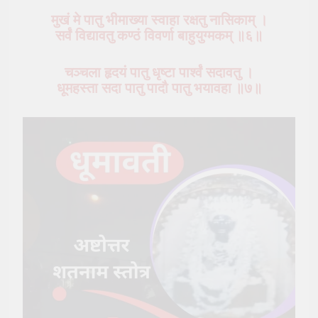
मुखं मे पातु भीमाख्या स्वाहा रक्षतु नासिकाम् ।
सर्वं विद्यावतु कण्ठं विवर्णा बाहुयुग्मकम् ॥६॥
चञ्चला हृदयं पातु धृष्टा पार्श्वं सदावतु ।
धूमहस्ता सदा पातु पादौ पातु भयावहा ॥७॥