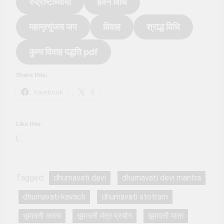
रुद्राष्टाध्यायी
हवन विधि
महामृत्युंजय जप
विवाह
श्राद्ध विधि
कुम्भ विवाह पद्धति pdf
Share this:
Facebook
X
Like this:
Loading…
Tagged:
dhumavati devi
dhumavati devi mantra
dhumavati kavach
dhumavati stotram
धूमावती कवच
धूमावती मंत्र प्रयोग
धूमावती माता