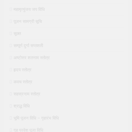
महामृत्युंजय जप विधि
पूजन सामग्री सूचि
सूक्त
सम्पूर्ण दुर्गा सप्तशती
अष्टोत्तर शतनाम स्तोत्र
हृदय स्तोत्र
कवच स्तोत्र
सहस्रनाम स्तोत्र
श्राद्ध विधि
भूमि पूजन विधि – गृहारंभ विधि
गृह प्रवेश पूजा विधि