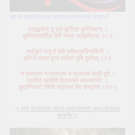
यहां पढ़ें धूमावती माता का अष्टोत्तर शतनाम स्तोत्र संस्कृत में
प्रवृद्धरोमा तु भृशं कुटिला कुटिलेक्षणा ।
क्षुत्पिपासार्दिता देवी भयदा कलहप्रिया ॥८
॥
सर्वाङ्गं पातु मे देवी सर्वशत्रुविनाशिनी ।
इति ते कवचं पुण्यं कथितं भुवि दुर्लभम् ॥९॥
न प्रकाश्यं न प्रकाश्यं न प्रकाश्यं कलौ युगे ।
पठनीयं महादेवि त्रिसन्ध्यं ध्यानतत्परैः ।
दुष्टाभिचारो देवेशि तद्गात्रं नैव संस्पृशेत् ॥१०॥
॥ इति भैरवीभैरव संवादे धूमावतीतत्त्वे धूमावतीकवचं
सम्पूर्णम् ॥