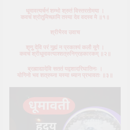
धूमावत्यर्चनं शम्भो श्रुतं विस्तरतोमया ।
कवचं श्रोतुमिच्छामि तस्या देव वदस्व मे ॥१॥
श्रीभैरव उवाच
शृणु देवि परं गुह्यं न प्रकाश्यं कलौ युगे ।
कवचं श्रीधूमावत्याश्शत्रुनिग्रहकारकम् ॥२॥
ब्रह्माद्यादेवि सततं यद्वशादरिघातिनः ।
योगिनो भव शत्रुघ्ना यस्या ध्यान प्रभावतः ॥३॥