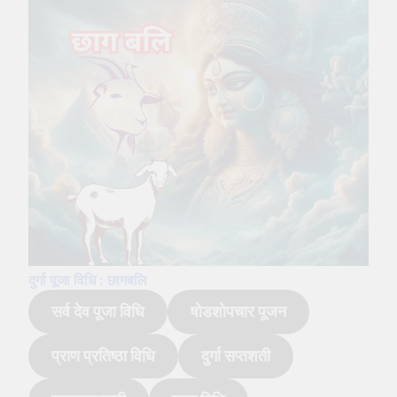
दुर्गा पूजा विधि : छागबलि
सर्व देव पूजा विधि
षोडशोपचार पूजन
प्राण प्रतिष्ठा विधि
दुर्गा सप्तशती