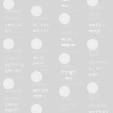
04
04
samavartan
की विधि
vivah :
ARGUMENT
sanskar
05
जानिये
KARMKAND
HAVAN
तुलसी विवाह
04
PUJA VIDHI
UPNAYAN
VIDHI
कैसे किया
नवग्रह मंडल
कैसे करते हैं
हवन विधि –
VIVAH
जाता है
पूजा
वेदारम्भ संस्कार
महत्वपूर्ण
ARGUMENT
–
प्रश्नों के उत्तर
क्या आप
vedarambh
05
06
05
हनीमून का
हिंदी अर्थ
HAVAN
KARMKAND
UPNAYAN
VIDHI
जानते हैं |
क्या आप
05
PUJA VIDHI
हनीमून क्या
KARMKAND
उपनयन
चतुर्लिंगतो भद्र
VIVAH
होता है ?
हवन विधि –
संस्कार के
पूजन : प्रधान
विवाह मुहूर्त
छन्दोग
इन महत्वपूर्ण
07
वेदी 2
– Vivah
तथ्यों को
06
Muhurt
UPNAYAN
जानते हैं –
06
क्या है मुंडन
06
KARMKAND
upnayan
HAVAN
संस्कार ?
sanskar
PUJA VIDHI
VIVAH
VIDHI
विधि और
सर्वतोभद्र
SAMAGRI
KARMKAND
मंत्र –
08
PDF
मंडल वेदी –
हवन विधि मंत्र