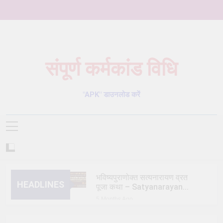
Skip
to
content
संपूर्ण कर्मकांड विधि
Karmkand – कर्मकांड पूजा पद्धति
"APK" डाउनलोड करें
भविष्यपुराणोक्त सत्यनारायण व्रत
HEADLINES
पूजा कथा – Satyanarayan
Vrat Puja Katha
5 Months Ago
त्रिक/त्रीतर (तेतर दोष) शांति
विधि – trik shanti puja