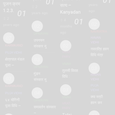
01
पूजन क्रम
years
सत्य –
2
1.2.3.
01
ago
Kanyadan
years ago
2
01
4
02
years ago
02
months
NAVRATRA
ago
UPNAYAN
02
HAVAN
उपनयन
VIDHI
02
KARMKAND
संस्कार मुहूर्त
नवरात्रि हवन
2024
VRAT-
PUJA VIDHI
विधि मंत्र
PARV
03
क्षेत्रपाल मंडल
PDF सहित :
VIVAH
पूजा –
तिथि 9वीं
UPNAYAN
03
तुलसी विवाह
क्षेत्रपाल स्तुति
हवन
मुंडन
HAVAN
विधि :
मंत्र
03
संस्कार मुहूर्त
VIDHI
Tulsi
2024 –
PUJA
KARMKAND
vivah
03
VIDHI
mundan
04
PUJA VIDHI
vidhi
क्या स्त्री
muhurat
VIVAH
६४ योगिनी
UPNAYAN
हवन कर
VRAT-
पूजा विधि –
समावर्तन संस्कार
PARV
सकती है ?
64 Yogini
–
हवन करने
Tulsi