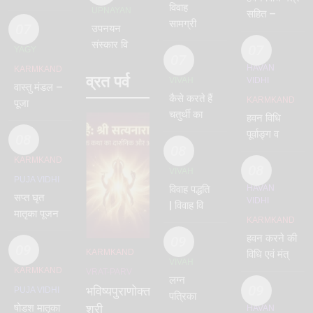
चूडाकरण –
विवाह
पूजन
UPNAYAN
सहित –
mundan
सामग्री
07
उपनयन
वाजसनेयी
लिस्ट –
संस्कार विधि
07
YAGY
vivah
07
– वाजसनेयी
HAVAN
KARMKAND
samagri
व्रत पर्व
VIVAH
VIDHI
वास्तु मंडल –
कैसे करते हैं
KARMKAND
पूजा
चतुर्थी का
हवन विधि
विवाह –
पूर्वाङ्ग व
08
chaturthi
08
उत्तराङ्ग –
KARMKAND
vidhi
पारस्कर
08
VIVAH
PUJA VIDHI
गृह्यसूत्र के
विवाह पद्धति
HAVAN
सप्त घृत
अनुसार
VIDHI
| विवाह विधि
मातृका पूजन
और मंत्र |
KARMKAND
विधि –
जयमाला
हवन करने की
09
सप्तमातृका | 7
09
KARMKAND
विधि सहित
विधि एवं मंत्र
mothers
VIVAH
–
– संपूर्ण हवन
KARMKAND
VRAT-PARV
shloka
लग्न
वाजसनेयी
विधि मंत्र –
09
भविष्यपुराणोक्त
PUJA VIDHI
पत्रिका कैसे
– vivah
havan
षोडश मातृका
श्री
HAVAN
लिखें |