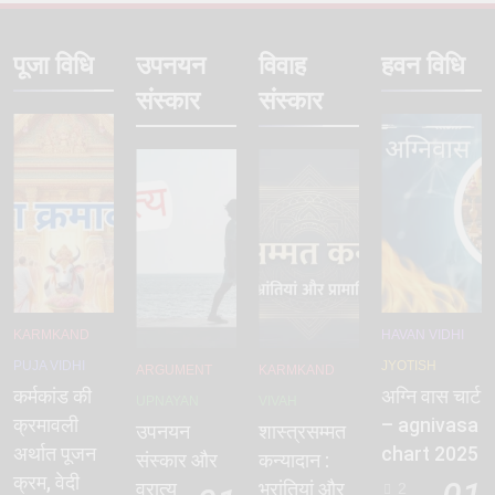
पूजा विधि
उपनयन
विवाह
हवन विधि
संस्कार
संस्कार
KARMKAND
HAVAN VIDHI
PUJA VIDHI
JYOTISH
ARGUMENT
KARMKAND
कर्मकांड की
अग्नि वास चार्ट
UPNAYAN
VIVAH
क्रमावली
– agnivasa
उपनयन
शास्त्रसम्मत
अर्थात पूजन
chart 2025
संस्कार और
कन्यादान :
क्रम, वेदी
01
व्रात्य
भ्रांतियां और
2