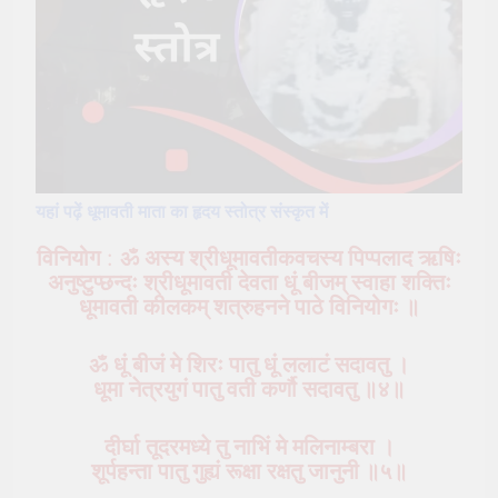
यहां पढ़ें धूमावती माता का हृदय स्तोत्र संस्कृत में
विनियोग
:
ॐ अस्य श्रीधूमावतीकवचस्य पिप्पलाद ऋषिः
अनुष्टुप्छन्दः श्रीधूमावती देवता धूं बीजम् स्वाहा शक्तिः
धूमावती कीलकम् शत्रुहनने पाठे विनियोगः
॥
ॐ धूं बीजं मे शिरः पातु धूं ललाटं सदावतु ।
धूमा नेत्रयुगं पातु वती कर्णौ सदावतु ॥४॥
दीर्घा तूदरमध्ये तु नाभिं मे मलिनाम्बरा ।
शूर्पहन्ता पातु गुह्यं रूक्षा रक्षतु जानुनी ॥५॥