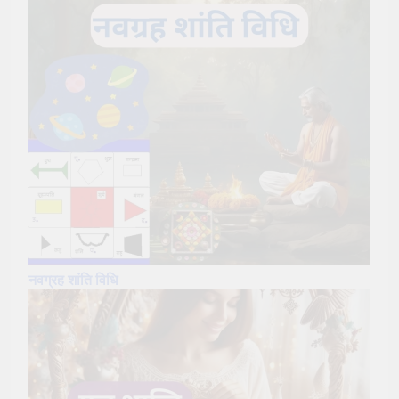
नवग्रह शांति
विधि