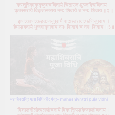
कस्तूरिकाकुङ्कुमचर्चितायै चितारजःपुञ्जविचर्चिताय ।
कृतस्मरायै विकृतस्मराय नमः शिवायै च नमः शिवाय ॥२॥
झणत्क्वणत्कङ्कणनूपुरायै पादाब्जराजत्फणिनूपुराय ।
हेमाङ्गदायै भुजगाङ्गदाय नमः शिवायै च नमः शिवाय ॥३॥
महाशिवरात्रि पूजा विधि और मंत्र- mahashivratri puja vidhi
विशालनीलोत्पललोचनायै विकासिपङ्केरुहलोचनाय ।