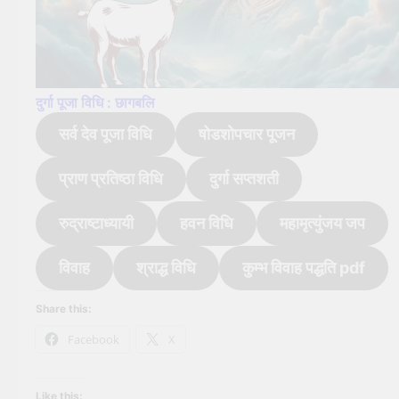
दुर्गा पूजा विधि : छागबलि
सर्व देव पूजा विधि
षोडशोपचार पूजन
प्राण प्रतिष्ठा विधि
दुर्गा सप्तशती
रुद्राष्टाध्यायी
हवन विधि
महामृत्युंजय जप
विवाह
श्राद्ध विधि
कुम्भ विवाह पद्धति pdf
Share this:
Facebook
X
Like this: