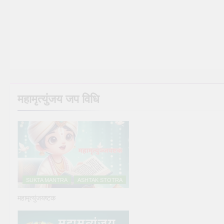
महामृत्युंजय जप विधि
SUKTA MANTRA
ASHTAK STOTRA
महामृत्युंजयष्टक