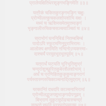
प्रालेयक्षितिधरश‍ृङ्गभङ्गिमेति ॥३॥
यत्रैकं चकितकुरङ्गभङ्गि चक्षुः
प्रोन्मीलत्कुचकलशोपशोभि वक्षः ।
मध्यं च ऋशिमसमेतमुत्तमाङ्गं
भृङ्गालीरुचिकचसञ्चयाञ्चितं च ॥४॥
स्राभोगं घननिबिडं नितम्बबिम्बं
पादोऽपि स्फुटमणिनूपुराभिरामः ।
आलोक्य क्षणमिति नन्दिनोऽप्यकस्मा-
दाश्चर्यं परमुदभूदभूतपूर्वम् ॥५॥
यत्रार्धं घटयति भूरिभूतिशुभ्रं
चन्द्रांशुच्छुरितकुबेरशैलशोभाम् ।
अर्धं च प्रणिहितकुङ्कुमाङ्गरागं
पर्यस्तारुणरुचिकाञ्चनाद्रिमुद्राम् ॥६॥
यत्कान्तिं दधदपि काञ्चनाभिरामां
प्रोन्मीलद्भुजगशुभाङ्गदोपगूढम् ।
बिभ्राणं मुकुटमुपोढचारुचन्द्रं
सन्धत्ते सपदि परस्परोपमानम् ॥७॥