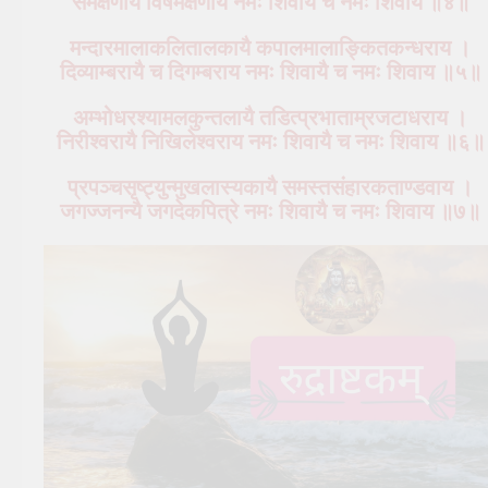
समेक्षणायै विषमेक्षणाय नमः शिवायै च नमः शिवाय ॥४॥
मन्दारमालाकलितालकायै कपालमालाङ्कितकन्धराय ।
दिव्याम्बरायै च दिगम्बराय नमः शिवायै च नमः शिवाय ॥५॥
अम्भोधरश्यामलकुन्तलायै तडित्प्रभाताम्रजटाधराय ।
निरीश्वरायै निखिलेश्वराय नमः शिवायै च नमः शिवाय ॥६॥
प्रपञ्चसृष्ट्युन्मुखलास्यकायै समस्तसंहारकताण्डवाय ।
जगज्जनन्यै जगदेकपित्रे नमः शिवायै च नमः शिवाय ॥७॥