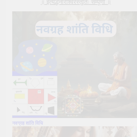
॥ इत्यर्द्धनारीश्वरस्तुतिः सम्पूर्णा ॥
नवग्रह शांति
विधि