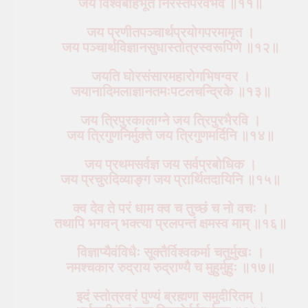
जय विश्वबहिर्भूत निरस्तपरवैभव ॥११॥
जय प्रणीतपञ्चार्थप्रयोगपरमामृत ।
जय पञ्चार्थविज्ञानसुधास्तोत्रस्वरूपिणे ॥१२॥
जयति घोरसंसारमहारोगभिषग्वर ।
जयानादिमलाज्ञानतमःपटलचन्द्रिके ॥१३॥
जय त्रिपुरकालाग्ने जय त्रिपुरभैरवि ।
जय त्रिगुणनिर्मुक्ते जय त्रिगुणमर्दिनि ॥१४॥
जय प्रथमसर्वज्ञ जय सर्वप्रबोधिक ।
जय प्रचुरदिव्याङ्ग जय प्रार्थितदायिनि ॥१५॥
क्व देव ते परं धाम क्व च तुच्छं च नो वचः ।
तथापि भगवन् भक्त्या प्रलपन्तं क्षमस्व माम् ॥१६॥
विज्ञाप्यैवंविधैः सूक्तैर्विश्वकर्मा चतुर्मुखः ।
नमश्चकार रुद्राय रुद्राण्यै च मुहुर्मुहुः ॥१७॥
इदं स्तोत्रवरं पुण्यं ब्रह्मणा समुदीरितम् ।