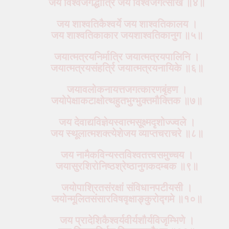
जय विश्वजगद्धात्रि जय विश्वजगत्सखि ॥४॥
जय शाश्वतिकैश्वर्ये जय शाश्वतिकालय ।
जय शाश्वतिकाकार जयशाश्वतिकानुग ॥५॥
जयात्मत्रयनिर्मात्रि जयात्मत्रयपालिनि ।
जयात्मत्रयसंहर्त्रि जयात्मत्रयनायिके ॥६॥
जयावलोकनायत्तजगत्कारणबृंहण ।
जयोपेक्षाकटाक्षोत्थहुतभुग्भुक्तमौक्तिक ॥७॥
जय देवाद्यविज्ञेयस्वात्मसूक्ष्मदृशोज्ज्वले ।
जय स्थूलात्मशक्त्येशेजय व्याप्तचराचरे ॥८॥
जय नामैकविन्यस्तविश्वतत्त्वसमुच्चय ।
जयासुरशिरोनिष्ठश्रेष्ठानुगकदम्बक ॥९॥
जयोपाश्रितसंरक्षां संविधानपटीयसी ।
जयोन्मूलितसंसारविषवृक्षाङ्कुरोद्गमे ॥१०॥
जय प्रादेशिकैश्वर्यवीर्यशौर्यविजृम्भिणे ।