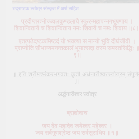
रुद्राष्टक स्तोत्र संस्कृत में अर्थ सहित
प्रदीप्तरत्नोज्ज्वलकुण्डलायै स्फुरन्महापन्नगभूषणाय ।
शिवान्वितायै च शिवान्विताय नमः शिवायै च नमः शिवाय ॥८
एतत्पठेदष्टकमिष्टदं यो भक्त्या स मान्यो भुवि दीर्घजीवी ।
प्राप्नोति सौभाग्यमनन्तकालं भूयात्सदा तस्य समस्तसिद्धिः 
९॥
॥ इति श्रीमच्छंकरभगवतः कृतौ अर्धनारीश्वरस्तोत्रम् संपूर्णम
॥
अर्द्धनारीश्वर स्तोत्र
ब्रह्मोवाच
जय देव महादेव जयेश्वर महेश्वर ।
जय सर्वगुणश्रेष्ठ जय सर्वसुराधिप ॥१॥