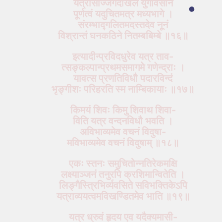
यत्रासीज्जगदखिलं युगावसाने
पूर्णत्वं यदुचितमत्र मध्यभागे ।
संरम्भाद्गलितमदस्तदेव नूनं
विश्रान्तं घनकठिने नितम्बबिम्बे ॥१६॥
इत्यादीन्प्रविदधुरेव यत्र ताव-
त्सङ्कल्पान्प्रथमसमागमे गणेन्द्राः ।
यावत्स प्रणतिविधौ पदारविन्दं
भृङ्गीशः परिहरति स्म नाम्बिकायाः ॥१७॥
किमयं शिवः किमु शिवाथ शिवा-
विति यत्र वन्दनविधौ भवति ।
अविभाव्यमेव वचनं विदुषा-
मविभाव्यमेव वचनं विदुषाम् ॥१८॥
एकः स्तनः समुचितोन्नतिरेकमक्षि
लक्ष्याञ्जनं तनुरपि क्रशिमान्वितेति ।
लिङ्गैस्त्रिभिर्व्यवसिते सविभक्तिकेऽपि
यत्राव्ययत्वमविखण्डितमेव भाति ॥१९॥
यत्र ध्रुवं हृदय एव यदैक्यमासी-