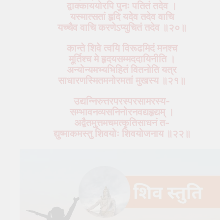
द्वाक्काययोरपि पुनः पतितं तदेव ।
यस्मात्सतां हृदि यदेव तदेव वाचि
यच्चैव वाचि करणेऽप्युचितं तदेव ॥२०॥
कान्ते शिवे त्वयि विरूढमिदं मनश्च
मूर्तिश्च मे हृदयसम्मददायिनीति ।
अन्योन्यमभ्यभिहितं वितनोति यत्र
साधारणस्मितमनोरमतां मुखस्य ॥२१॥
उद्यन्निरुत्तरपरस्परसामरस्य-
सम्भावनव्यसनिनोरनवद्यहृद्यम् ।
अद्वैतमुत्तमचमत्कृतिसाधनं त-
द्युष्माकमस्तु शिवयोः शिवयोजनाय ॥२२॥