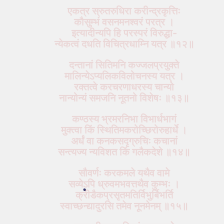
एकत्र स्रुतरुधिरा करीन्द्रकृत्तिः
कौसुम्भं वसनमनश्वरं परत्र ।
इत्यादीन्यपि हि परस्परं विरुद्धा-
न्येकत्वं दधति विचित्रधाम्नि यत्र ॥१२॥
दन्तानां सितिमनि कज्जलप्रयुक्ते
मालिन्येऽप्यलिकविलोचनस्य यत्र ।
रक्तत्वे करचरणाधरस्य चान्यो
नान्योन्यं समजनि नूतनो विशेषः ॥१३॥
कण्ठस्य भ्रमरनिभा विभार्धभागं
मुक्त्वा किं स्थितिमकरोच्छिरोरुहार्धे ।
अर्धं वा कनकसदृग्रुचिः कचानां
सन्त्यज्य न्यविशत किं गलैकदेशे ॥१४॥
सौवर्णः करकमले यथैव वामे
सव्येऽपि ध्रुवमभवत्तथैव कुम्भः ।
क्रीडैकप्रसृतमतिर्विभुर्बिभर्ति
स्वाच्छन्द्यादुरसि तमेव नूनमेनम् ॥१५॥