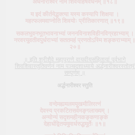
अर्धनारीश्वरं नाम शिवयोर्हर्षवर्धनम् ॥१८॥
य इदं कीर्तयेद्भक्त्या यस्य कस्यापि शिक्षया ।
महत्फलमवाप्नोति शिवयोः प्रीतिकारणात् ॥१९॥
सकलभुवनभूतभावनाभ्यां जननविनाशविहीनविग्रहाभ्याम् ।
नरवरयुवतीवपुर्धराभ्यां सततमहं प्रणतोऽस्मि शङ्कराभ्याम् 
२०॥
॥ इति श्रीशैवे महापुराणे वायवीयसंहितायां पूर्वभागे
शिवशिवास्तुतिवर्णनं नाम पञ्चदशाध्याये अर्द्धनारीश्वरस्तोत्रं
सम्पूर्णम् ॥
अर्द्धनारीश्वर स्तुति
वन्देमह्यमलमयूखमौलिरत्नं
देवस्य प्रकटितसर्वमङ्गलाख्यम् ।
अन्योन्यं सदृशमहीनकङ्कणाङ्कं
देहार्धद्वितयमुमार्धरुद्धमूर्तेः ॥१॥