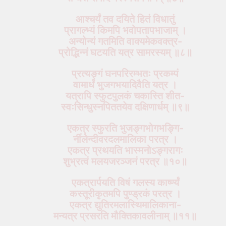
आश्चर्यं तव दयिते हितं विधातुं
प्रागल्भ्यं किमपि भवोपतापभाजाम् ।
अन्योन्यं गतमिति वाक्यमेकवक्त्र-
प्रोद्भिन्नं घटयति यत्र सामरस्यम् ॥८॥
प्रत्यङ्गं घनपरिरम्भतः प्रकम्पं
वामार्धं भुजगभयादिवैति यत्र ।
यत्रापि स्फुटपुलकं चकास्ति शीत-
स्वःसिन्धुस्नपिततयेव दक्षिणार्धम् ॥९॥
एकत्र स्फुरति भुजङ्गभोगभङ्गि-
र्नीलेन्दीवरदलमालिका परत्र ।
एकत्र प्रथयति भास्मनोऽङ्गरागः
शुभ्रत्वं मलयजरञ्जनं परत्र ॥१०॥
एकत्रार्पयति विषं गलस्य कार्ष्ण्यं
कस्तूरीकृतमपि पुण्ड्रकं परत्र ।
एकत्र द्युतिरमलास्थिमालिकाना-
मन्यत्र प्रसरति मौक्तिकावलीनाम् ॥११॥