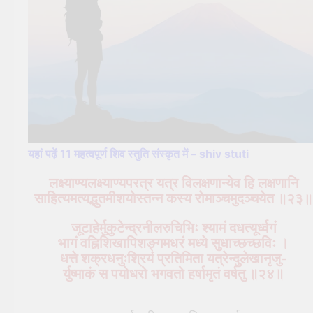
यहां पढ़ें 11 महत्वपूर्ण शिव स्तुति संस्कृत में – shiv stuti
लक्ष्याण्यलक्ष्याण्यपरत्र यत्र विलक्षणान्येव हि लक्षणानि
साहित्यमत्यद्भुतमीशयोस्तन्न कस्य रोमाञ्चमुदञ्चयेत ॥२३॥
जूटाहेर्मुकुटेन्द्रनीलरुचिभिः श्यामं दधत्यूर्ध्वगं
भागं वह्निशिखापिशङ्गमधरं मध्ये सुधाच्छच्छविः ।
धत्ते शक्रधनुःश्रियं प्रतिमिता यत्रेन्दुलेखानृजु-
र्युष्माकं स पयोधरो भगवतो हर्षामृतं वर्षतु ॥२४॥