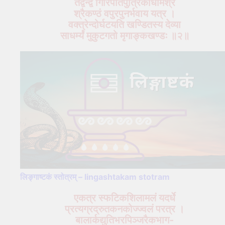
तद्वन्द्वे गिरिपतिपुत्रिकार्धमिश्रं
श्रैकण्ठं वपुरपुनर्भवाय यत्र ।
वक्त्रेन्दोर्घटयति खण्डितस्य देव्या
साधर्म्यं मुकुटगतो मृगाङ्कखण्डः ॥२॥
लिङ्गाष्टकं स्तोत्रम् – lingashtakam stotram
एकत्र स्फटिकशिलामलं यदर्धे
प्रत्यग्रद्रुतकनकोज्ज्वलं परत्र ।
बालार्कद्युतिभरपिञ्जरैकभाग-